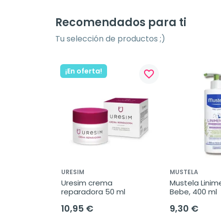
Recomendados para ti
Tu selección de productos ;)
¡En oferta!
favorite_border
favorite_border
URESIM
MUSTELA
ima, 60 
Uresim crema 
Mustela Linime
reparadora 50 ml
Bebe, 400 ml
10,95 €
9,30 €