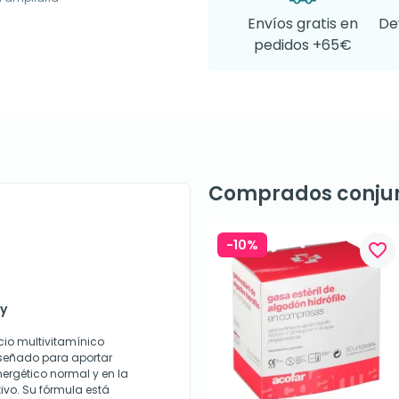
Envíos gratis en
De
pedidos +65€
Comprados conju
-10%
favorite_border
gy
io multivitamínico
iseñado para aportar
ergético normal y en la
tivo. Su fórmula está