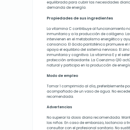
equilibrada para cubrir las necesidades diar
demanda de energía.
Propiedades de sus ingredientes
La vitamina C contribuye al funcionamiento n
inmunitario y a la producción de colágeno. Las
intervienen en el metabolismo energético y ayud
cansancio. El ácido pantoténico promueve el r
apoya el equilibrio del sistema nervioso. El zin
inmunitaria y cognitiva. La vitamina E y el sel
protección antioxidante. La Coenzima Q10 ac
natural y participa en la producción de energía
Modo de empleo
Tomar 1 comprimido al día, preferiblemente p
acompañado de un vaso de agua. No exceder 
recomendada.
Advertencias
No superar la dosis diaria recomendada. Mant
los niños. En caso de embarazo, lactancia o 
consultar con el profesional sanitario. No sust