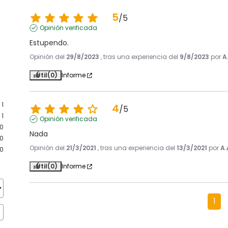
5
/
5
Opinión verificada
Estupendo.
Opinión del
29/8/2023
, tras una experiencia del
9/8/2023
por
A
Útil
(0)
Informe
1
4
/
5
1
Opinión verificada
0
Nada
0
Opinión del
21/3/2021
, tras una experiencia del
13/3/2021
por
A.
0
Útil
(0)
Informe
1