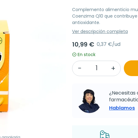
Complemento alimenticio multi
Coenzima Q10 que contribuye 
antioxidante.
Ver descripción completa
10,99 €
0,37 €/ud
En stock
¿Necesitas 
farmacéutic
Hablamos
a ampliarla