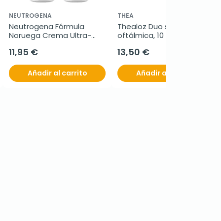
NEUTROGENA
THEA
Neutrogena Fórmula 
Thealoz Duo solución 
Noruega Crema Ultra-
oftálmica, 10 ml
Hidratante Pies Secos 
11,95 €
13,50 €
Duplo, 2x100 ml
Añadir al carrito
Añadir al carrito