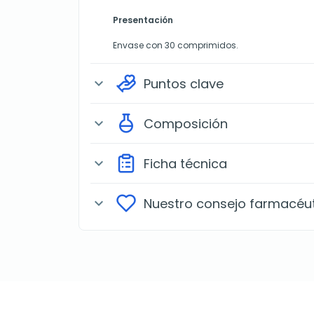
Presentación
Envase con 30 comprimidos.
Puntos clave
expand_more
Composición
expand_more
Ficha técnica
expand_more
Nuestro consejo farmacéu
expand_more