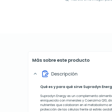
Más sobre este producto
Descripción
expand_more
Qué es y para qué sirve Supradyn Ener
Supradyn Energy es un complemento alimentic
enriquecido con minerales y Coenzima Q10, d
nutrientes que colaboran en el metabolismo en
protección de las células frente al estrés oxida