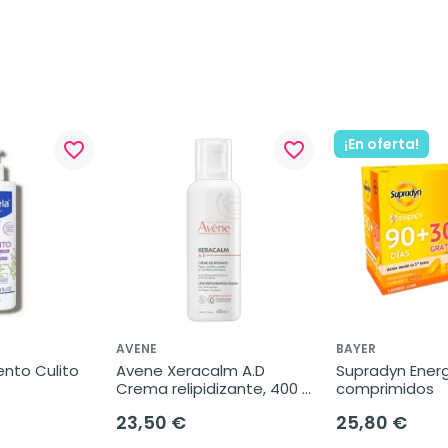
¡En oferta!
favorite_border
favorite_border
AVENE
BAYER
nto Culito 
Avene Xeracalm A.D 
Supradyn Energ
Crema relipidizante, 400 
comprimidos
ml
23,50 €
25,80 €