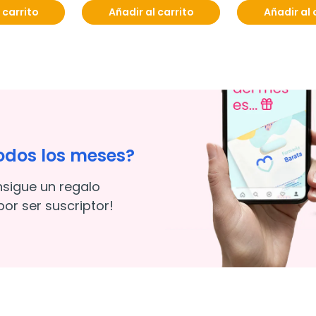
 carrito
Añadir al carrito
Añadir al 
odos los meses?
nsigue un regalo
or ser suscriptor!