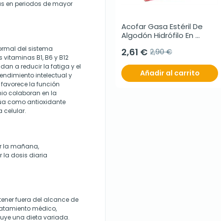
ias en periodos de mayor
Acofar Gasa Estéril De 
Algodón Hidrófilo En 
Compresas, 50 Unidades.
ormal del sistema
2,61 €
2,90 €
 vitaminas B1, B6 y B12
an a reducir la fatiga y el
Añadir al carrito
endimiento intelectual y
c favorece la función
enio colaboran en la
túa como antioxidante
 celular.
or la mañana,
la dosis diaria
ener fuera del alcance de
tratamiento médico,
ituye una dieta variada.