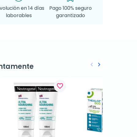
volución en 14 días
Pago 100% seguro
laborables
garantizado
keyboard_arrow_left
keyboard_arrow_right
ntamente
Anterior
Siguiente
favorite_border
favorite_border