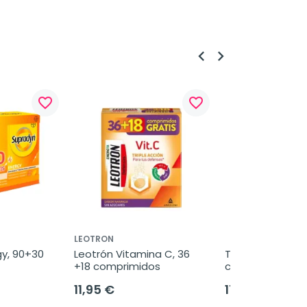
keyboard_arrow_left
keyboard_arrow_right
favorite_border
favorite_border
LEOTRON
y, 90+30 
Leotrón Vitamina C, 36 
Tinnitan Duo 24h.
+18 comprimidos
cápsulas
11,95 €
17,95 €