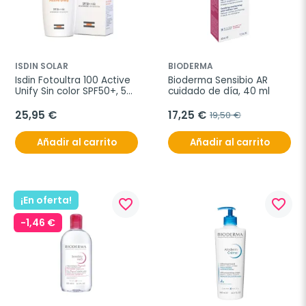
ISDIN SOLAR
BIODERMA
Isdin Fotoultra 100 Active 
Bioderma Sensibio AR 
Unify Sin color SPF50+, 50 
cuidado de día, 40 ml
ml
25,95 €
17,25 €
19,50 €
Añadir al carrito
Añadir al carrito
¡En oferta!
favorite_border
favorite_border
-1,46 €