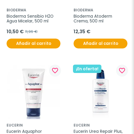
BIODERMA
BIODERMA
Bioderma Sensibio H2O 
Bioderma Atoderm 
Agua Micelar, 500 ml
Crema, 500 ml
10,50 €
12,35 €
11,96 €
Añadir al carrito
Añadir al carrito
¡En oferta!
favorite_border
favorite_border
EUCERIN
EUCERIN
Eucerin Aquaphor 
Eucerin Urea Repair Plus, 