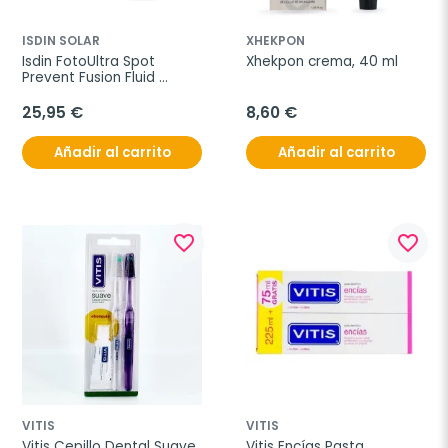
ISDIN SOLAR
XHEKPON
Isdin FotoUltra Spot 
Xhekpon crema, 40 ml
Prevent Fusion Fluid 
SPF100+, 50 ml
25,95 €
8,60 €
Añadir al carrito
Añadir al carrito
favorite_border
favorite_border
VITIS
VITIS
Vitis Cepillo Dental Suave 
Vitis Encías Pasta 