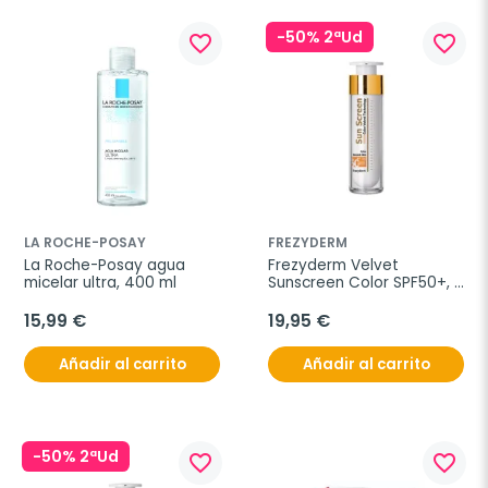
-50% 2ªUd
favorite_border
favorite_border
LA ROCHE-POSAY
FREZYDERM
La Roche-Posay agua 
Frezyderm Velvet 
micelar ultra, 400 ml
Sunscreen Color SPF50+, 
50 ml
15,99 €
19,95 €
Añadir al carrito
Añadir al carrito
-50% 2ªUd
favorite_border
favorite_border