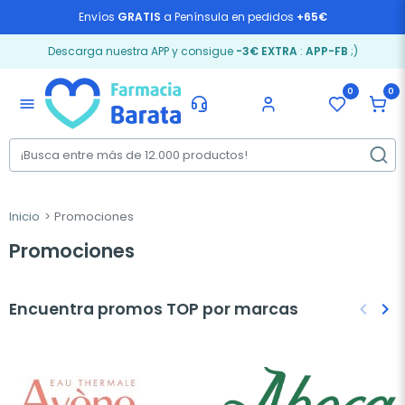
Envíos
GRATIS
a Península en pedidos
+65€
Descarga nuestra APP y consigue
-3€ EXTRA
:
APP-FB
;)
0
0
menu
Inicio
Promociones
Promociones
Encuentra promos TOP por marcas
keyboard_arrow_left
keyboard_arrow_right
Anteri
Sig