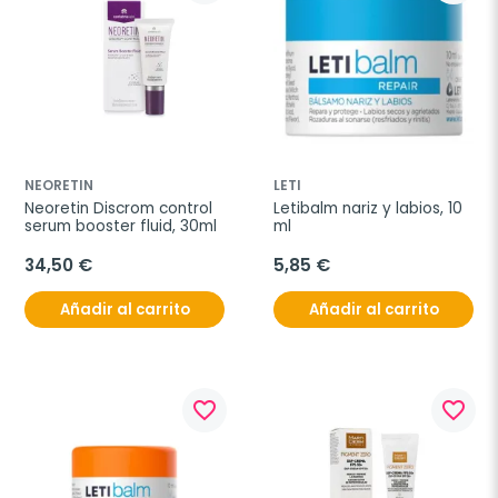
NEORETIN
LETI
Neoretin Discrom control 
Letibalm nariz y labios, 10 
serum booster fluid, 30ml
ml
34,50 €
5,85 €
Añadir al carrito
Añadir al carrito
favorite_border
favorite_border