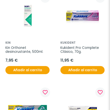
KIN
KUKIDENT
Kin Orthonet 
Kukident Pro Complete 
desincrustante, 500ml.
Clásico, 70g.
7,95 €
11,95 €
Añadir al carrito
Añadir al carrito
favorite_border
favorite_border