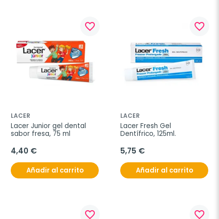
favorite_border
favorite_border
LACER
LACER
Lacer Junior gel dental 
Lacer Fresh Gel 
sabor fresa, 75 ml
Dentífrico, 125ml.
4,40 €
5,75 €
Añadir al carrito
Añadir al carrito
favorite_border
favorite_border