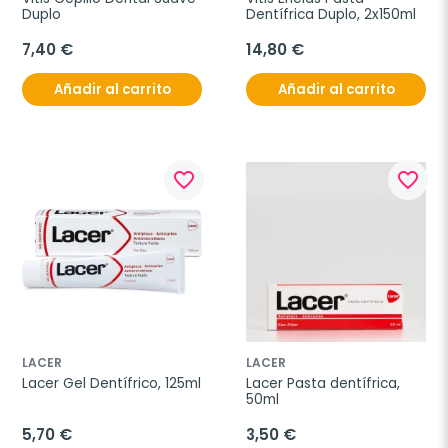
Duplo
Dentífrica Duplo, 2x150ml
7,40 €
14,80 €
Añadir al carrito
Añadir al carrito
favorite_border
favorite_border
LACER
LACER
Lacer Gel Dentífrico, 125ml
Lacer Pasta dentífrica, 
50ml
5,70 €
3,50 €