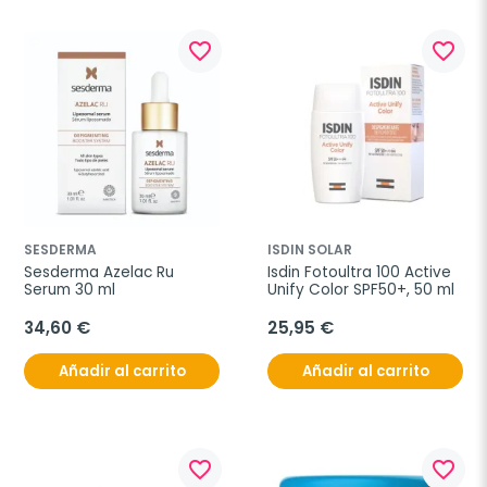
favorite_border
favorite_border
SESDERMA
ISDIN SOLAR
Sesderma Azelac Ru 
Isdin Fotoultra 100 Active 
Serum 30 ml
Unify Color SPF50+, 50 ml
34,60 €
25,95 €
Añadir al carrito
Añadir al carrito
favorite_border
favorite_border