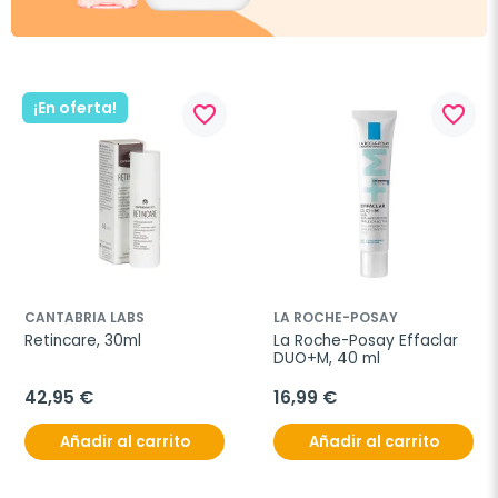
¡En oferta!
favorite_border
favorite_border
CANTABRIA LABS
LA ROCHE-POSAY
Retincare, 30ml
La Roche-Posay Effaclar 
DUO+M, 40 ml
42,95 €
16,99 €
Añadir al carrito
Añadir al carrito