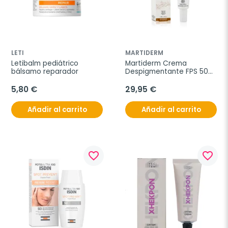
LETI
MARTIDERM
Letibalm pediátrico 
Martiderm Crema 
bálsamo reparador
Despigmentante FPS 50+, 
40 ml
5,80 €
29,95 €
Añadir al carrito
Añadir al carrito
favorite_border
favorite_border