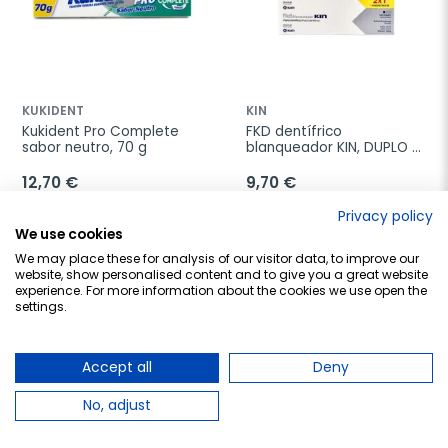
KUKIDENT
KIN
Kukident Pro Complete 
FKD dentífrico 
sabor neutro, 70 g
blanqueador KIN, DUPLO 
2x125ml.
12,70 €
9,70 €
Privacy policy
Añadir al carrito
Añadir al carrito
We use cookies
We may place these for analysis of our visitor data, to improve our
website, show personalised content and to give you a great website
experience. For more information about the cookies we use open the
settings.
favorite_border
favorite_border
Accept all
Deny
No, adjust