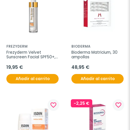
FREZYDERM
BIODERMA
Frezyderm Velvet 
Bioderma Matricium, 30 
Sunscreen Facial SPF50+, 
ampollas
50 ml
19,95 €
48,95 €
Añadir al carrito
Añadir al carrito
-2,25 €
favorite_border
favorite_border