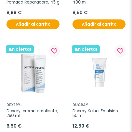
Pomada Reparadora, 45 g
400 ml
8,99 €
8,50 €
Añadir al carrito
Añadir al carrito
¡En oferta!
¡En oferta!
favorite_border
favorite_border
DEXERYL
DUCRAY
Dexeryl crema emoliente, 
Ducray Kelual Emulsión, 
250 ml
50 ml
6,50 €
12,50 €