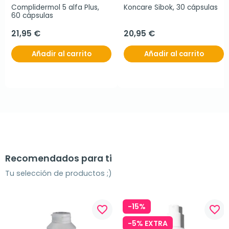
Complidermol 5 alfa Plus, 
Koncare Sibok, 30 cápsulas
60 cápsulas
21,95 €
20,95 €
Añadir al carrito
Añadir al carrito
Recomendados para ti
Tu selección de productos ;)
-15%
favorite_border
favorite_border
-5% EXTRA