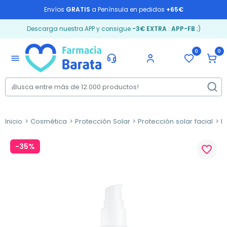
Envíos
GRATIS
a Península en pedidos
+65€
Descarga nuestra APP y consigue
-3€ EXTRA
:
APP-FB
;)
0
0
menu
Inicio
Cosmética
Protección Solar
Protección solar facial
P
-35%
favorite_border