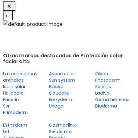
Otras marcas destacadas de Protección solar
facial alta
La roche posay
Avene solar
Olyan
anthelios
Sun system
Photoderm
Isdin solar
Basiko
Sensilis
Heliocare
Caudalie
Ladival
Eucerin
Frezyderm
Gema herrerias
Svr
Uriage
Bioderma
Primaderm
Esthederm
Cosmeclinik
Leti
Sesderma