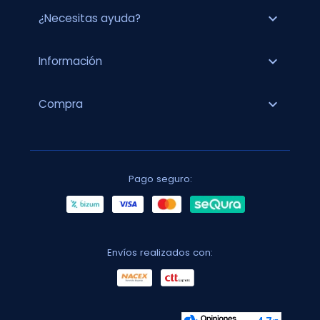
expand_more
¿Necesitas ayuda?
expand_more
Información
expand_more
Compra
Pago seguro:
Envíos realizados con: