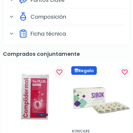
Composición
expand_more
Ficha técnica
expand_more
Comprados conjuntamente
Regalo
favorite_border
favorite_border
KONCARE