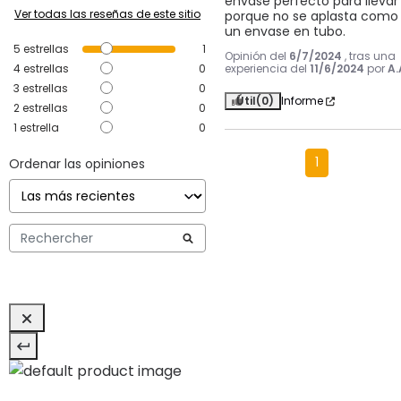
envase perfecto para llevar 
Ver todas las reseñas de este sitio
porque no se aplasta como 
un envase en tubo.
5
estrellas
1
Opinión del
6/7/2024
, tras una
4
estrellas
0
experiencia del
11/6/2024
por
A.
3
estrellas
0
Útil
(0)
Informe
2
estrellas
0
1
estrella
0
1
Ordenar las opiniones