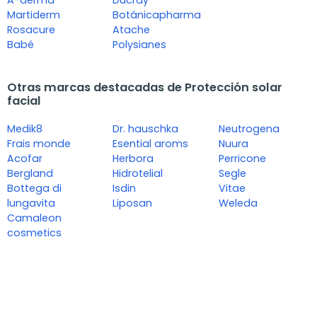
A-derma
Ducray
Martiderm
Botánicapharma
Rosacure
Atache
Babé
Polysianes
Otras marcas destacadas de Protección solar
facial
Medik8
Dr. hauschka
Neutrogena
Frais monde
Esential aroms
Nuura
Acofar
Herbora
Perricone
Bergland
Hidrotelial
Segle
Bottega di
Isdin
Vitae
lungavita
Liposan
Weleda
Camaleon
cosmetics