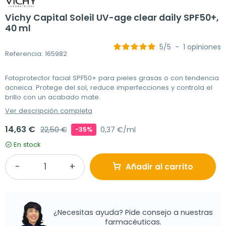
Vichy Capital Soleil UV-age clear daily SPF50+,
40 ml
5
/
5
-
1
opiniones
Referencia: 165982
Fotoprotector facial SPF50+ para pieles grasas o con tendencia
acneica. Protege del sol, reduce imperfecciones y controla el
brillo con un acabado mate.
Ver descripción completa
14,63 €
22,50 €
0,37 €/ml
-35%
En stock
Añadir al carrito
¿Necesitas ayuda? Pide consejo a nuestras
farmacéuticas.