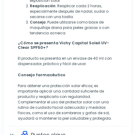
exposición solar.
Reaplicación:
Reaplicar cada 2 horas,
especialmente después de nadar, sudar o
secarse con una toalla.
Consejo:
Puede utilizarse como base de
maquillaje diaria para pieles grasas o con
tendencia acneica.
¿Cómo se presenta Vichy Capital Soleil UV-
Clear SPF50+?
El producto se presenta en un envase de 40 ml con
dispensador, práctico y fácil de usar.
Consejo farmacéutico
Para obtener una protección solar eficaz, es
importante aplicar una cantidad suficiente de
producto y reaplicarlo con regularidad.
Complementar el uso del protector solar con una
rutina de cuidado facial adecuada y medidas
físicas, como el uso de sombreros y gafas de sol,
ayudará a mantener la piel saludable y protegida.
Puntos clave
expand_more