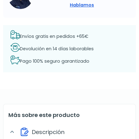
Hablamos
Envíos gratis en pedidos +65€
Devolución en 14 días laborables
Pago 100% seguro garantizado
Más sobre este producto
Descripción
expand_more