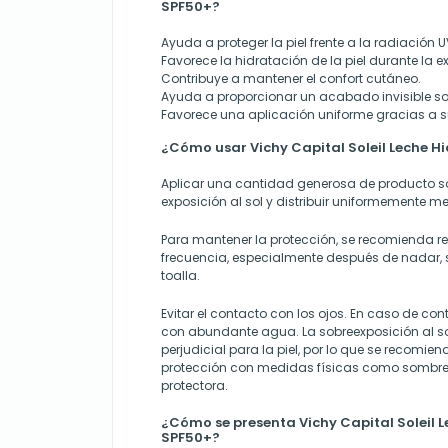
SPF50+?
Ayuda a proteger la piel frente a la radiación 
Favorece la hidratación de la piel durante la e
Contribuye a mantener el confort cutáneo.
Ayuda a proporcionar un acabado invisible sobr
Favorece una aplicación uniforme gracias a su 
¿Cómo usar Vichy Capital Soleil Leche H
Aplicar una cantidad generosa de producto sob
exposición al sol y distribuir uniformemente 
Para mantener la protección, se recomienda re
frecuencia, especialmente después de nadar,
toalla.
Evitar el contacto con los ojos. En caso de con
con abundante agua. La sobreexposición al so
perjudicial para la piel, por lo que se recomi
protección con medidas físicas como sombrer
protectora.
¿Cómo se presenta Vichy Capital Soleil 
SPF50+?