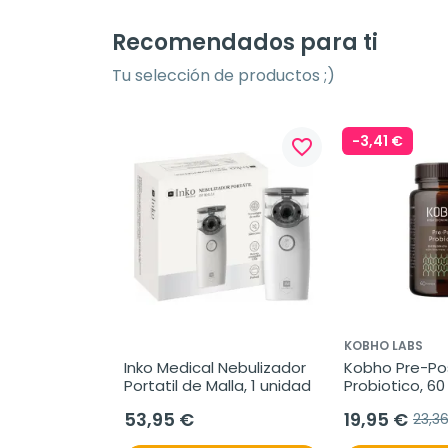
Recomendados para ti
Tu selección de productos ;)
-3,41 €
favorite_border
KOBHO LABS
Inko Medical Nebulizador 
Kobho Pre-Pos
Portatil de Malla, 1 unidad
Probiotico, 6
53,95 €
19,95 €
23,3