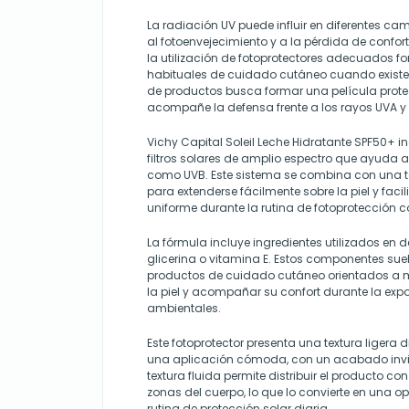
La radiación UV puede influir en diferentes 
al fotoenvejecimiento y a la pérdida de confort d
la utilización de fotoprotectores adecuados fo
habituales de cuidado cutáneo cuando existe ex
de productos busca formar una película protec
acompañe la defensa frente a los rayos UVA y
Vichy Capital Soleil Leche Hidratante SPF50+ 
filtros solares de amplio espectro que ayuda a
como UVB. Este sistema se combina con una te
para extenderse fácilmente sobre la piel y faci
uniforme durante la rutina de fotoprotección c
La fórmula incluye ingredientes utilizados 
glicerina o vitamina E. Estos componentes sue
productos de cuidado cutáneo orientados a m
la piel y acompañar su confort durante la expo
ambientales.
Este fotoprotector presenta una textura ligera
una aplicación cómoda, con un acabado invisib
textura fluida permite distribuir el producto c
zonas del cuerpo, lo que lo convierte en una o
rutina de protección solar diaria.