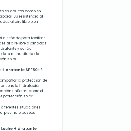
anto en adultos como en
rporal. Su resistencia al
des al aire libre o en
l diseñado para facilitar
es al aire libre o jornadas
idratante y su fácil
de la rutina diaria de
ión solar.
he Hidratante SPF50+?
acompañar la protección de
 mantiene la hidratación
icación uniforme sobre el
de protección solar.
n diferentes situaciones
ya, piscina o paseos
l Leche Hidratante