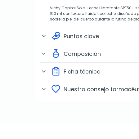
Vichy Capital Soleil Leche Hidratante SPF50+ 
150 ml con textura fluida tipo leche, diseñado p
sobre la piel del cuerpo durante la rutina de pr
Puntos clave
expand_more
Composición
expand_more
Ficha técnica
expand_more
Nuestro consejo farmacéu
expand_more