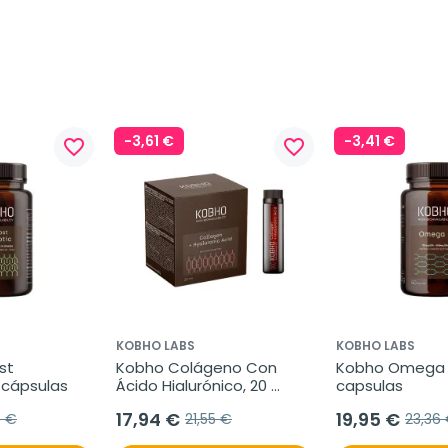
-3,61 €
-3,41 €
favorite_border
favorite_border
KOBHO LABS
KOBHO LABS
t 
Kobho Colágeno Con 
Kobho Omega 3
0 cápsulas
Ácido Hialurónico, 20 
capsulas
viales
17,94 €
19,95 €
6 €
21,55 €
23,36