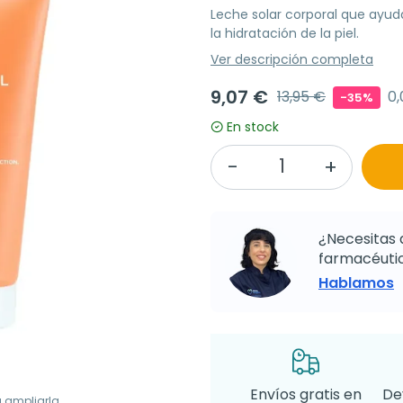
Leche solar corporal que ayuda
la hidratación de la piel.
Ver descripción completa
9,07 €
13,95 €
0
-35%
En stock
¿Necesitas 
farmacéutic
Hablamos
Envíos gratis en
De
a ampliarla