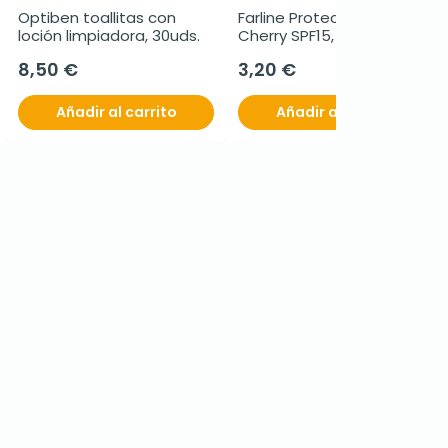
Optiben toallitas con 
Farline Protector Labial 
loción limpiadora, 30uds.
Cherry SPF15, 4,5 g
8,50 €
3,20 €
Añadir al carrito
Añadir al carrito