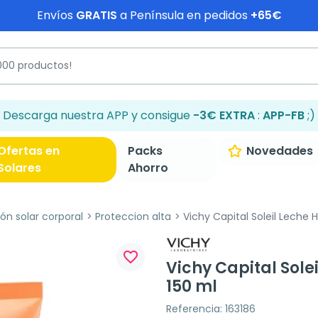
Envíos
GRATIS
a Península en pedidos
+65€
Descarga nuestra APP y consigue
-3€ EXTRA
:
APP-FB
;)
Ofertas en
Packs
Novedades
Solares
Ahorro
ón solar corporal
Proteccion alta
Vichy Capital Soleil Leche 
favorite_border
Vichy Capital Sole
150 ml
Referencia: 163186