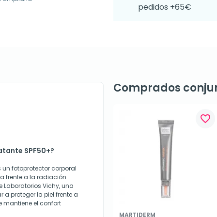
pedidos +65€
Comprados conju
favorite_border
ratante SPF50+?
 un fotoprotector corporal
 frente a la radiación
e Laboratorios Vichy, una
 proteger la piel frente a
se mantiene el confort
MARTIDERM