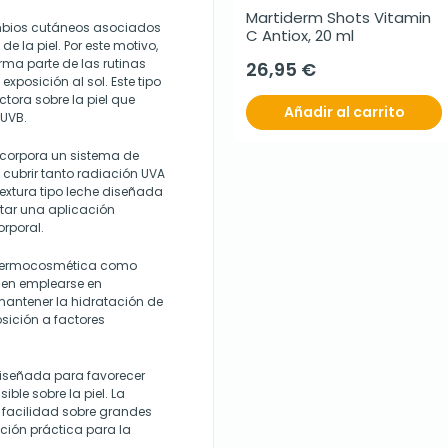
Martiderm Shots Vitamin 
cambios cutáneos asociados
C Antiox, 20 ml
e la piel. Por este motivo,
rma parte de las rutinas
26,95 €
posición al sol. Este tipo
tora sobre la piel que
Añadir al carrito
 UVB.
incorpora un sistema de
 cubrir tanto radiación UVA
xtura tipo leche diseñada
litar una aplicación
orporal.
en dermocosmética como
len emplearse en
antener la hidratación de
sición a factores
 diseñada para favorecer
le sobre la piel. La
on facilidad sobre grandes
pción práctica para la