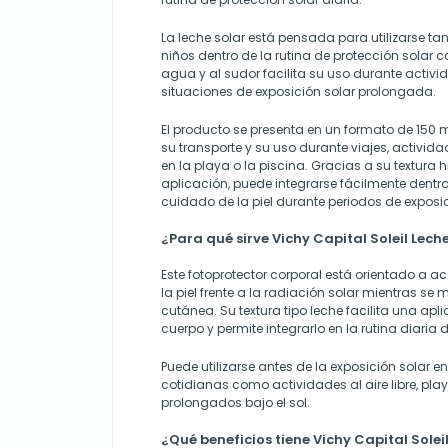
La leche solar está pensada para utilizarse t
niños dentro de la rutina de protección solar co
agua y al sudor facilita su uso durante activida
situaciones de exposición solar prolongada.
El producto se presenta en un formato de 150 m
su transporte y su uso durante viajes, actividad
en la playa o la piscina. Gracias a su textura h
aplicación, puede integrarse fácilmente dentro 
cuidado de la piel durante periodos de exposic
¿Para qué sirve Vichy Capital Soleil Lec
Este fotoprotector corporal está orientado a 
la piel frente a la radiación solar mientras se
cutánea. Su textura tipo leche facilita una apl
cuerpo y permite integrarlo en la rutina diaria 
Puede utilizarse antes de la exposición solar e
cotidianas como actividades al aire libre, pla
prolongados bajo el sol.
¿Qué beneficios tiene Vichy Capital Solei