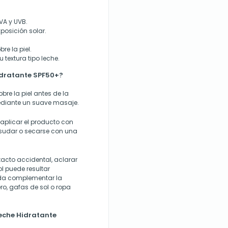
UVA y UVB.
xposición solar.
e la piel.
textura tipo leche.
idratante SPF50+?
re la piel antes de la
mediante un suave masaje.
aplicar el producto con
 sudar o secarse con una
tacto accidental, aclarar
l puede resultar
enda complementar la
o, gafas de sol o ropa
Leche Hidratante