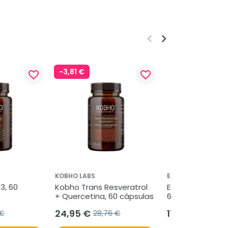
keyboard_arrow_left
keyboard_arrow_right
-3,81 €
favorite_border
favorite_border
KOBHO LABS
EXELVIT
, 60 
Kobho Trans Resveratrol 
Exelvit Esencial 
+ Quercetina, 60 cápsulas
60 cápsulas
24,95 €
17,95 €
 €
28,76 €