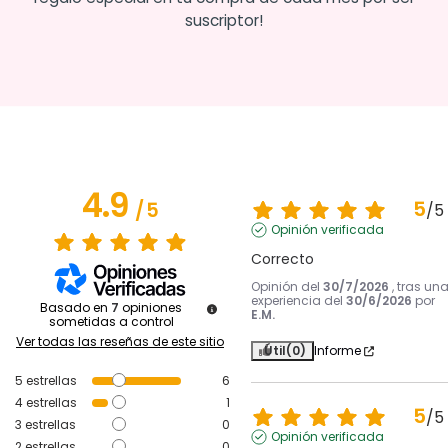
suscriptor!
4.9
5
/
5
/
5
Opinión verificada
Correcto
Opinión del
30/7/2026
, tras un
experiencia del
30/6/2026
por
Basado en
7
opiniones
E.M.
sometidas a control
Ver todas las reseñas de este sitio
Útil
(0)
Informe
5
estrellas
6
4
estrellas
1
5
/
5
3
estrellas
0
Opinión verificada
2
estrellas
0