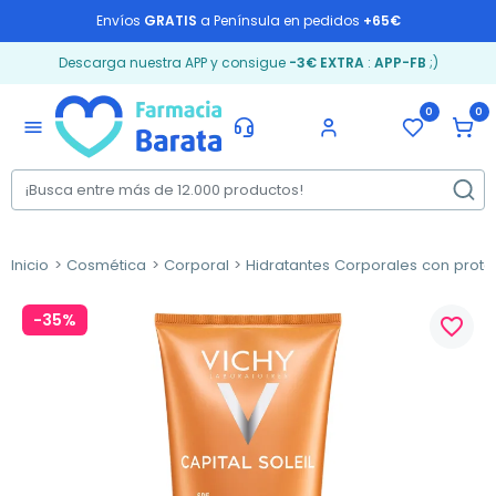
Envíos
GRATIS
a Península en pedidos
+65€
Descarga nuestra APP y consigue
-3€ EXTRA
:
APP-FB
;)
0
0
menu
Inicio
Cosmética
Corporal
Hidratantes Corporales con prote
-35%
favorite_border