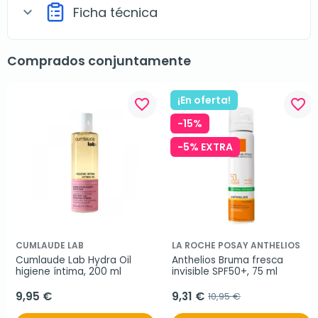
Ficha técnica
expand_more
Comprados conjuntamente
¡En oferta!
favorite_border
favorite_border
-15%
-5% EXTRA
CUMLAUDE LAB
LA ROCHE POSAY ANTHELIOS
Cumlaude Lab Hydra Oil 
Anthelios Bruma fresca 
higiene íntima, 200 ml
invisible SPF50+, 75 ml
9,95 €
9,31 €
10,95 €