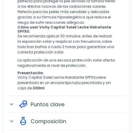
perfecta para proteger la piel de toda la familia frente
a los efectos nocivos de las radiaciones solares.
Perfecto para las pieles más sensibles y delicadas
gracias a su fórmula hipoalergénica que reduce el
riesgo de sufrir reacciones alérgicas.
Cómo usar Vichy Capital Soleil Leche Hidratante
SPF50.
Se recomienda aplicar 30 minutos antes de realizar
la exposición solar y reaplicar con frecuencia, sobre
todo tras baños o cada 2 horas para garantizar una
correcta protección solar.
La aplicación de una escasa protección solar afecta
negativamente al nivel de protección.
Presentación.
Vichy Capital Soleil Leche Hidratante SPF50,viene
presentado en un envase tipo tubo precintado y sin
caja de
30
0ml
.
Puntos clave
expand_more
Composición
expand_more