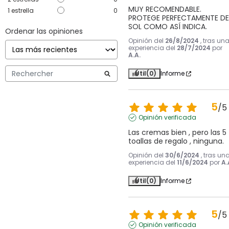
MUY RECOMENDABLE. 
1
estrella
0
PROTEGE PERFECTAMENTE DEL
SOL COMO ASÍ INDICA.
Ordenar las opiniones
Opinión del
26/8/2024
, tras un
experiencia del
28/7/2024
por
A.A.
Útil
(0)
Informe
5
/
5
Opinión verificada
Las cremas bien , pero las 5 
toallas de regalo , ninguna.
Opinión del
30/6/2024
, tras un
experiencia del
11/6/2024
por
A.
Útil
(0)
Informe
5
/
5
Opinión verificada