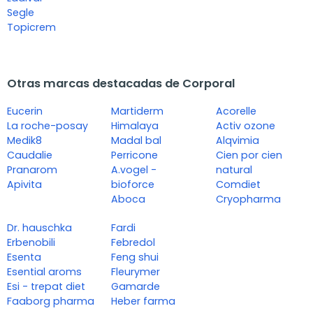
Segle
Topicrem
Otras marcas destacadas de Corporal
Eucerin
Martiderm
Acorelle
La roche-posay
Himalaya
Activ ozone
Medik8
Madal bal
Alqvimia
Caudalie
Perricone
Cien por cien
Pranarom
A.vogel -
natural
Apivita
bioforce
Comdiet
Aboca
Cryopharma
Dr. hauschka
Fardi
Erbenobili
Febredol
Esenta
Feng shui
Esential aroms
Fleurymer
Esi - trepat diet
Gamarde
Faaborg pharma
Heber farma