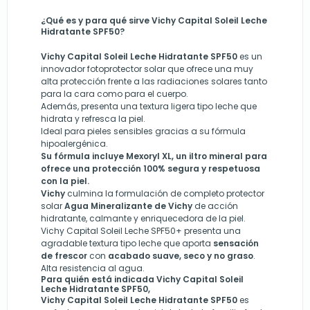
¿Qué es y para qué sirve Vichy Capital Soleil Leche
Hidratante SPF50?
Vichy Capital Soleil Leche Hidratante SPF50
es un
innovador fotoprotector solar que ofrece una muy
alta protección frente a las radiaciones solares tanto
para la cara como para el cuerpo.
Además, presenta una textura ligera tipo leche que
hidrata y refresca la piel.
Ideal para pieles sensibles gracias a su fórmula
hipoalergénica.
Su fórmula incluye Mexoryl XL, un iltro mineral para
ofrece una protección 100% segura y respetuosa
con la piel.
Vichy
culmina la formulación de completo protector
solar
Agua Mineralizante de Vichy
de acción
hidratante, calmante y enriquecedora de la piel.
Vichy Capital Soleil Leche SPF50+ presenta una
agradable textura tipo leche que aporta
sensación
de frescor
con
acabado suave, seco y no graso
.
Alta resistencia al agua.
Para quién está indicada Vichy Capital Soleil
Leche Hidratante SPF50,
Vichy Capital Soleil Leche Hidratante SPF50
es