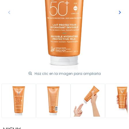
keyboard_arrow_left
keyboard_arrow_right
Anterior
Sigu
Haz clic en la imagen para ampliarla