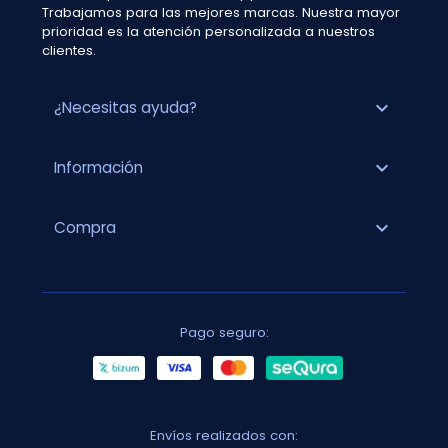
Trabajamos para las mejores marcas. Nuestra mayor
prioridad es la atención personalizada a nuestros
clientes.
expand_more
¿Necesitas ayuda?
expand_more
Información
expand_more
Compra
Pago seguro:
Envíos realizados con: