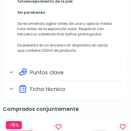
fotoenvejecimiento de la piel.
Sin parabenes.
Se recomienda agitar antes de usar y aplicar media
hora antes de la exposición solar. Reaplicar con
frecuencia, sobretodo tras baños prolongados.
Se presenta en un envase con dispositivo en spray
que contiene 200ml de producto.
Puntos clave
expand_more
Ficha técnica
expand_more
Comprados conjuntamente
-15%
favorite_border
favorite_border