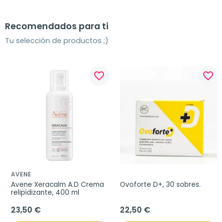
Recomendados para ti
Tu selección de productos ;)
favorite_border
favorite_border
AVENE
Avene Xeracalm A.D Crema 
Ovoforte D+, 30 sobres.
relipidizante, 400 ml
23,50 €
22,50 €