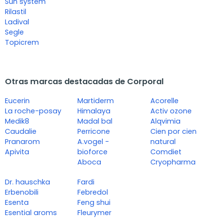
Sun system
Rilastil
Ladival
Segle
Topicrem
Otras marcas destacadas de Corporal
Eucerin
Martiderm
Acorelle
La roche-posay
Himalaya
Activ ozone
Medik8
Madal bal
Alqvimia
Caudalie
Perricone
Cien por cien
Pranarom
A.vogel -
natural
Apivita
bioforce
Comdiet
Aboca
Cryopharma
Dr. hauschka
Fardi
Erbenobili
Febredol
Esenta
Feng shui
Esential aroms
Fleurymer