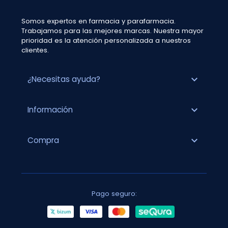
Somos expertos en farmacia y parafarmacia.
Trabajamos para las mejores marcas. Nuestra mayor
prioridad es la atención personalizada a nuestros
clientes.
expand_more
¿Necesitas ayuda?
expand_more
Información
expand_more
Compra
Pago seguro: