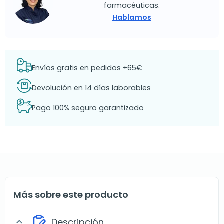
farmacéuticas.
Hablamos
Envíos gratis en pedidos +65€
Devolución en 14 días laborables
Pago 100% seguro garantizado
Más sobre este producto
Descripción
expand_more