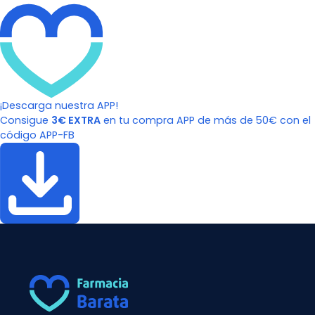
¡Descarga nuestra APP!
Consigue
3€ EXTRA
en tu compra APP de más de 50€ con el
código APP-FB