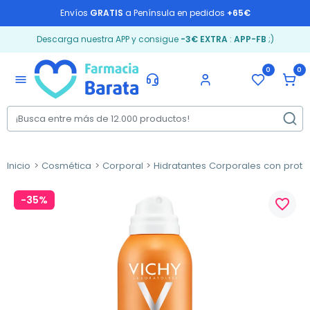
Envíos
GRATIS
a Península en pedidos
+65€
Descarga nuestra APP y consigue
-3€ EXTRA
:
APP-FB
;)
0
0
menu
Inicio
Cosmética
Corporal
Hidratantes Corporales con prote
-35%
favorite_border