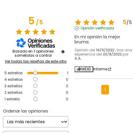
5
5
/
5
/
5
Opinión verificada
En mi opinión la mejor 
bruma.
Opinión del
16/9/2022
, tras una
Basado en
1
opiniones
experiencia del
23/8/2022
por
sometidas a control
A.A.
Ver todas las reseñas de este sitio
Útil
(0)
Informe
5
estrellas
1
4
estrellas
0
3
estrellas
0
1
2
estrellas
0
1
estrella
0
Ordenar las opiniones