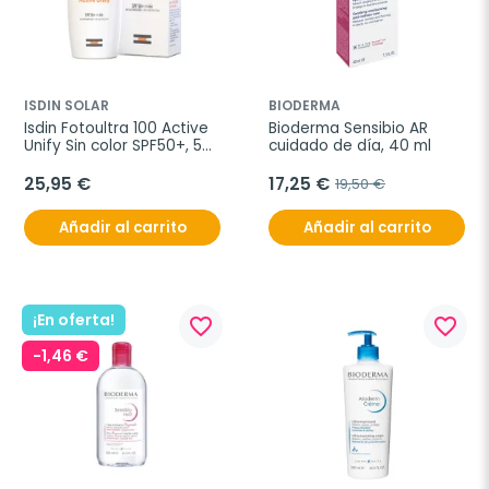
ISDIN SOLAR
BIODERMA
Isdin Fotoultra 100 Active 
Bioderma Sensibio AR 
Unify Sin color SPF50+, 50 
cuidado de día, 40 ml
ml
25,95 €
17,25 €
19,50 €
Añadir al carrito
Añadir al carrito
¡En oferta!
favorite_border
favorite_border
-1,46 €