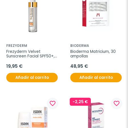
FREZYDERM
BIODERMA
Frezyderm Velvet 
Bioderma Matricium, 30 
Sunscreen Facial SPF50+, 
ampollas
50 ml
19,95 €
48,95 €
Añadir al carrito
Añadir al carrito
-2,25 €
favorite_border
favorite_border