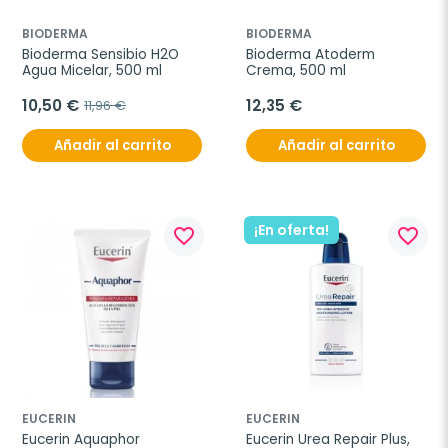
BIODERMA
BIODERMA
Bioderma Sensibio H2O 
Bioderma Atoderm 
Agua Micelar, 500 ml
Crema, 500 ml
10,50 €
12,35 €
11,96 €
Añadir al carrito
Añadir al carrito
¡En oferta!
favorite_border
favorite_border
EUCERIN
EUCERIN
Eucerin Aquaphor 
Eucerin Urea Repair Plus, 