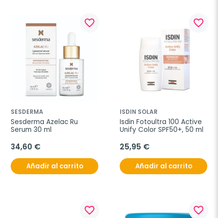
favorite_border
favorite_border
SESDERMA
ISDIN SOLAR
Sesderma Azelac Ru 
Isdin Fotoultra 100 Active 
Serum 30 ml
Unify Color SPF50+, 50 ml
34,60 €
25,95 €
Añadir al carrito
Añadir al carrito
favorite_border
favorite_border