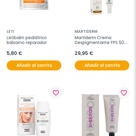
LETI
MARTIDERM
Letibalm pediátrico 
Martiderm Crema 
bálsamo reparador
Despigmentante FPS 50+, 
40 ml
5,80 €
29,95 €
Añadir al carrito
Añadir al carrito
favorite_border
favorite_border