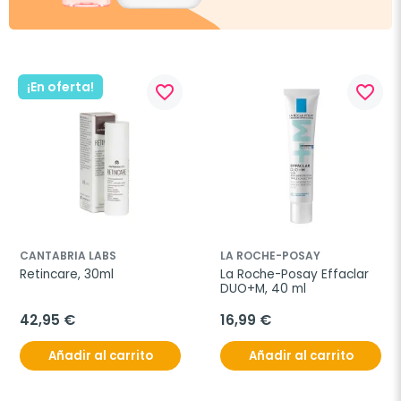
¡En oferta!
favorite_border
favorite_border
CANTABRIA LABS
LA ROCHE-POSAY
Retincare, 30ml
La Roche-Posay Effaclar 
DUO+M, 40 ml
42,95 €
16,99 €
Añadir al carrito
Añadir al carrito