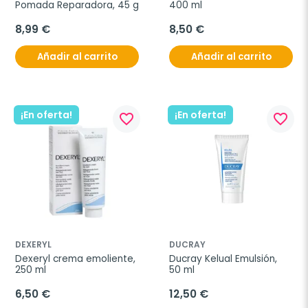
Pomada Reparadora, 45 g
400 ml
8,99 €
8,50 €
Añadir al carrito
Añadir al carrito
¡En oferta!
¡En oferta!
favorite_border
favorite_border
DEXERYL
DUCRAY
Dexeryl crema emoliente, 
Ducray Kelual Emulsión, 
250 ml
50 ml
6,50 €
12,50 €