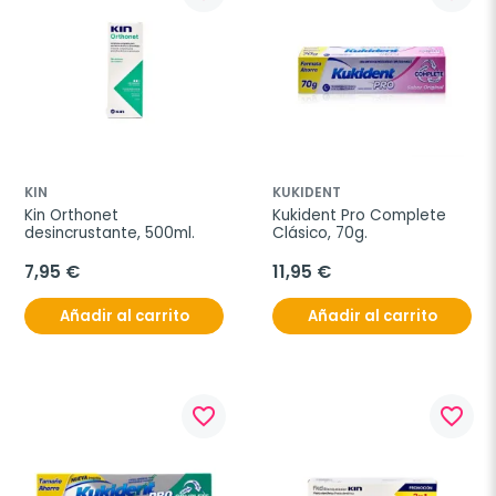
KIN
KUKIDENT
Kin Orthonet 
Kukident Pro Complete 
desincrustante, 500ml.
Clásico, 70g.
7,95 €
11,95 €
Añadir al carrito
Añadir al carrito
favorite_border
favorite_border