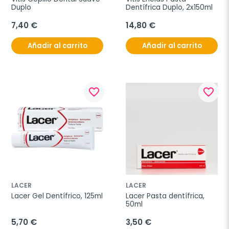
Duplo
Dentífrica Duplo, 2x150ml
7,40 €
14,80 €
Añadir al carrito
Añadir al carrito
favorite_border
favorite_border
LACER
LACER
Lacer Gel Dentífrico, 125ml
Lacer Pasta dentífrica, 
50ml
5,70 €
3,50 €