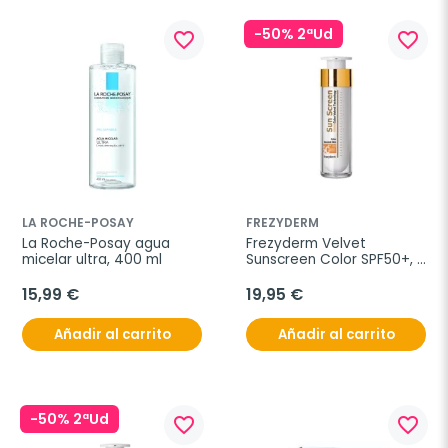
-50% 2ªUd
favorite_border
favorite_border
LA ROCHE-POSAY
FREZYDERM
La Roche-Posay agua 
Frezyderm Velvet 
micelar ultra, 400 ml
Sunscreen Color SPF50+, 
50 ml
15,99 €
19,95 €
Añadir al carrito
Añadir al carrito
-50% 2ªUd
favorite_border
favorite_border