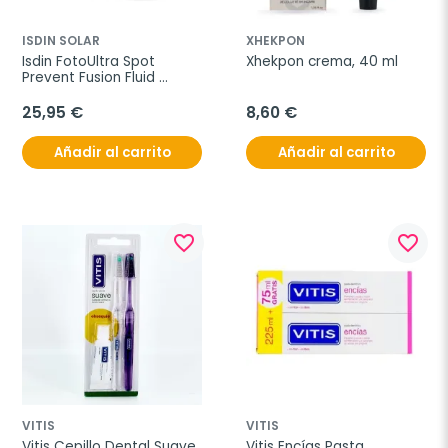
ISDIN SOLAR
XHEKPON
Isdin FotoUltra Spot 
Xhekpon crema, 40 ml
Prevent Fusion Fluid 
SPF100+, 50 ml
25,95 €
8,60 €
Añadir al carrito
Añadir al carrito
favorite_border
favorite_border
VITIS
VITIS
Vitis Cepillo Dental Suave 
Vitis Encías Pasta 