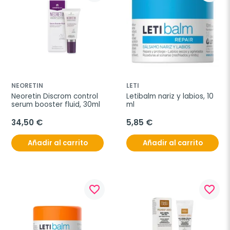
NEORETIN
LETI
Neoretin Discrom control 
Letibalm nariz y labios, 10 
serum booster fluid, 30ml
ml
34,50 €
5,85 €
Añadir al carrito
Añadir al carrito
favorite_border
favorite_border