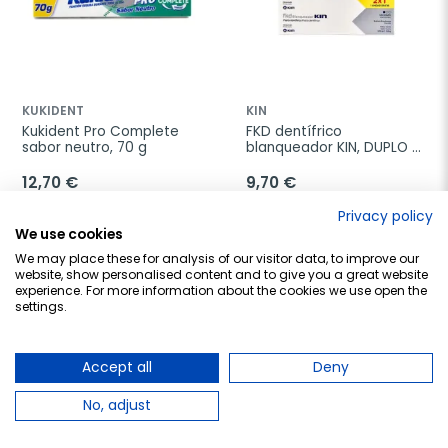
KUKIDENT
KIN
Kukident Pro Complete 
FKD dentífrico 
sabor neutro, 70 g
blanqueador KIN, DUPLO 
2x125ml.
12,70 €
9,70 €
Privacy policy
Añadir al carrito
Añadir al carrito
We use cookies
We may place these for analysis of our visitor data, to improve our
website, show personalised content and to give you a great website
experience. For more information about the cookies we use open the
settings.
favorite_border
favorite_border
Accept all
Deny
No, adjust