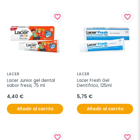
favorite_border
favorite_border
LACER
LACER
Lacer Junior gel dental 
Lacer Fresh Gel 
sabor fresa, 75 ml
Dentífrico, 125ml.
4,40 €
5,75 €
Añadir al carrito
Añadir al carrito
favorite_border
favorite_border