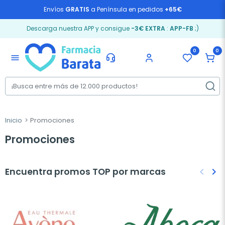
Envíos
GRATIS
a Península en pedidos
+65€
Descarga nuestra APP y consigue
-3€ EXTRA
:
APP-FB
;)
0
0
menu
Inicio
Promociones
Promociones
Encuentra promos TOP por marcas
keyboard_arrow_left
keyboard_arrow_right
Anteri
Sig