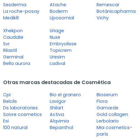
Sesderma
Atache
Remescar
La roche-posay
Boderm
Botánicapharma
Medik8
Liposomial
Vichy
Xhekpon
Uriage
Caudalie
Nuxe
Svr
Embryolisse
Rilastil
Topicrem
Germinal
Uresim
Bella aurora
Ladival
Otras marcas destacadas de Cosmética
Cpi
Bio el granero
Bioserum
Belcils
Lavigor
Flora
Ds laboratories
Shilart
Gamarde
Soivre cosmetics
Activa
Gold collagen
Esi
Alqvimia
Lerbolario
100 natural
Bepanthol
Mia cosmetics-
parís