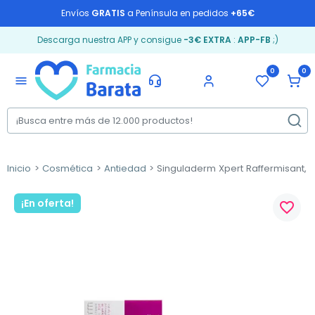
Envíos
GRATIS
a Península en pedidos
+65€
Descarga nuestra APP y consigue
-3€ EXTRA
:
APP-FB
;)
0
0
menu
Inicio
Cosmética
Antiedad
Singuladerm Xpert Raffermisant, 
¡En oferta!
favorite_border