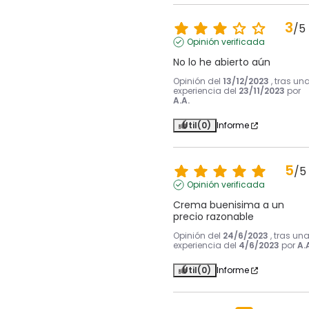
3
/
5
Opinión verificada
No lo he abierto aún
Opinión del
13/12/2023
, tras un
experiencia del
23/11/2023
por
A.A.
Útil
(0)
Informe
5
/
5
Opinión verificada
Crema buenisima a un 
precio razonable
Opinión del
24/6/2023
, tras un
experiencia del
4/6/2023
por
A.
Útil
(0)
Informe