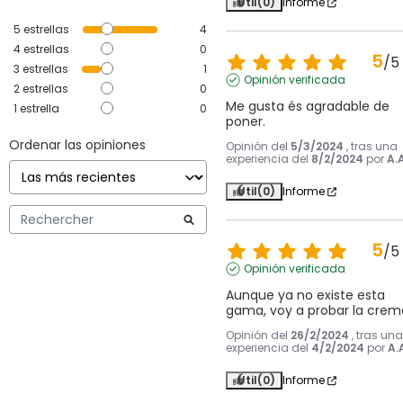
Útil
(0)
Informe
5
estrellas
4
4
estrellas
0
5
/
5
3
estrellas
1
Opinión verificada
2
estrellas
0
Me gusta és agradable de 
1
estrella
0
poner.
Ordenar las opiniones
Opinión del
5/3/2024
, tras una
experiencia del
8/2/2024
por
A.A
Útil
(0)
Informe
5
/
5
Opinión verificada
Aunque ya no existe esta 
gama, voy a probar la crem
Opinión del
26/2/2024
, tras una
experiencia del
4/2/2024
por
A.
Útil
(0)
Informe