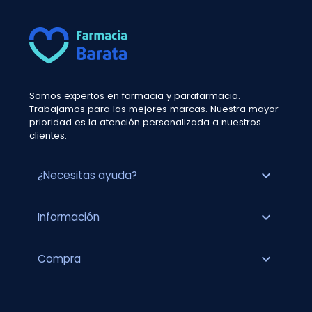
Somos expertos en farmacia y parafarmacia.
Trabajamos para las mejores marcas. Nuestra mayor
prioridad es la atención personalizada a nuestros
clientes.
expand_more
¿Necesitas ayuda?
expand_more
Información
expand_more
Compra