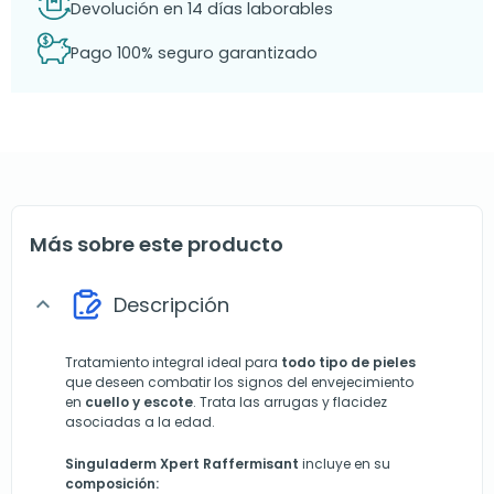
Devolución en 14 días laborables
Pago 100% seguro garantizado
Más sobre este producto
Descripción
expand_more
Tratamiento integral ideal para
todo tipo de pieles
que deseen combatir los signos del envejecimiento
en
cuello y escote
. Trata las arrugas y flacidez
asociadas a la edad.
Singuladerm Xpert Raffermisant
incluye en su
composición: