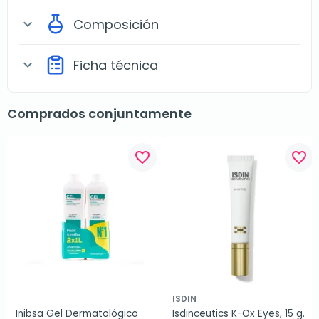
Composición
expand_more
Ficha técnica
expand_more
Comprados conjuntamente
favorite_border
favorite_border
ISDIN
Inibsa Gel Dermatológico 
Isdinceutics K-Ox Eyes, 15 g.