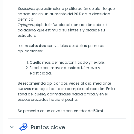
Serilesine,
que estimula la proliferación celular, lo que
se traduce en un aumento del 20% de la densidad
dérmica.
Trylagen,
péptido trifuncional con acción sobre el
colágeno, que estimula su síntesis y protege su
estructura.
Los
resultados
son visibles desde las primeras
aplicaciones:
Cuello más definido, tonificado y flexible.
Escote con mayor densidad, firmeza y
elasticidad.
Se recomienda aplicar dos veces al día, mediante
suaves masajes hasta su completa absorción. En la
zona del cuello, dar masajes hacia arriba, y en el
escote cruzados hacia el pecho.
Se presenta en un envase contenedor de 50ml.
Puntos clave
expand_more