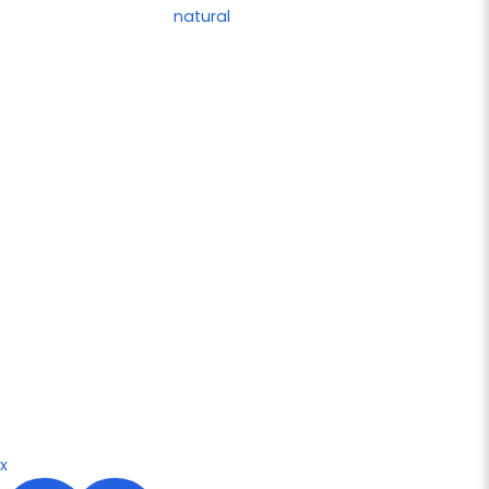
natural
x