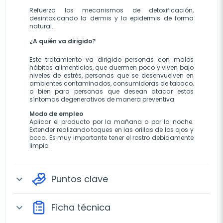
Refuerza los mecanismos de detoxificación, 
desintoxicando la dermis y la epidermis de forma 
natural.
¿A quién va dirigido?
Este tratamiento va dirigido personas con malos 
hábitos alimenticios, que duermen poco y viven bajo 
niveles de estrés, personas que se desenvuelven en 
ambientes contaminados, consumidoras de tabaco, 
o bien para personas que desean atacar estos 
síntomas degenerativos de manera preventiva.
Modo de empleo
Aplicar el producto por la mañana o por la noche. 
Extender realizando toques en las orillas de los ojos y 
boca. Es muy importante tener el rostro debidamente 
limpio.
Puntos clave
expand_more
Ficha técnica
expand_more