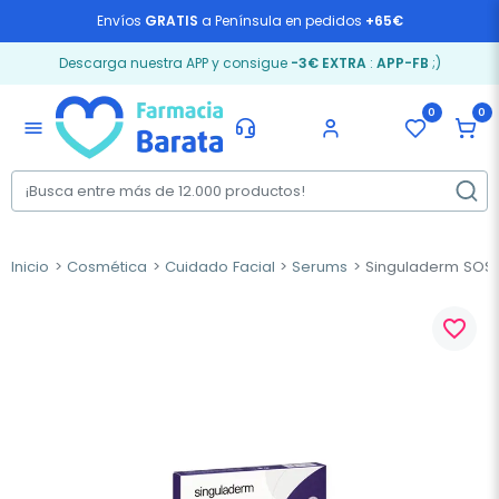
Envíos
GRATIS
a Península en pedidos
+65€
Descarga nuestra APP y consigue
-3€ EXTRA
:
APP-FB
;)
0
0
menu
Inicio
Cosmética
Cuidado Facial
Serums
Singuladerm SOS De
favorite_border