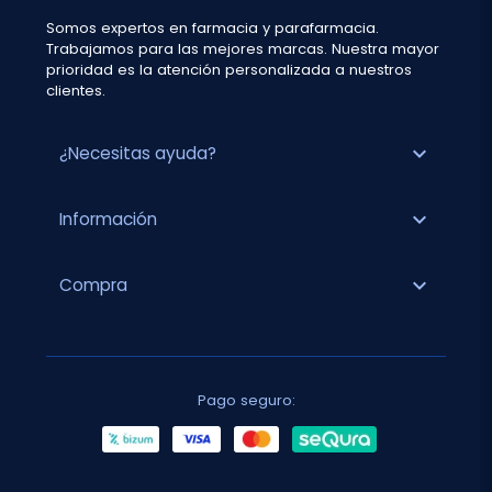
Somos expertos en farmacia y parafarmacia.
Trabajamos para las mejores marcas. Nuestra mayor
prioridad es la atención personalizada a nuestros
clientes.
expand_more
¿Necesitas ayuda?
expand_more
Información
expand_more
Compra
Pago seguro: