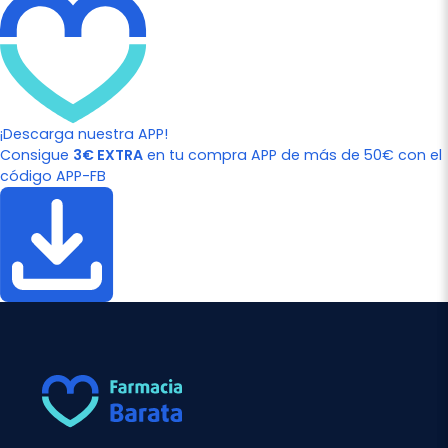
¡Descarga nuestra APP!
Consigue
3€ EXTRA
en tu compra APP de más de 50€ con el
código APP-FB