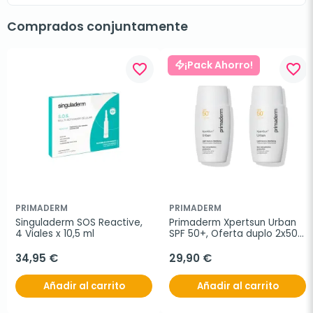
Comprados conjuntamente
¡Pack Ahorro!
favorite_border
favorite_border
PRIMADERM
PRIMADERM
Singuladerm SOS Reactive, 
Primaderm Xpertsun Urban 
4 Viales x 10,5 ml
SPF 50+, Oferta duplo 2x50 
ml
34,95 €
29,90 €
Añadir al carrito
Añadir al carrito