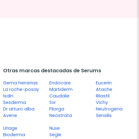
Otras marcas destacadas de Serums
Gema herrerias
Endocare
Eucerin
La roche-posay
Martiderm
Atache
Isdin
Caudalie
Rilastil
Sesderma
Svr
Vichy
Dr arturo alba
Filorga
Neutrogena
Avene
Neostrata
Sensilis
Uriage
Nuxe
Bioderma
Segle