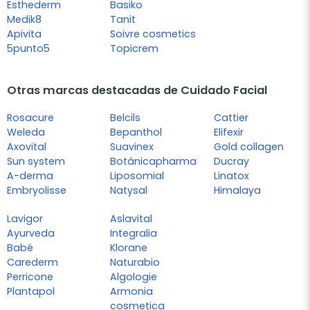
Esthederm
Basiko
Medik8
Tanit
Apivita
Soivre cosmetics
5punto5
Topicrem
Otras marcas destacadas de Cuidado Facial
Rosacure
Belcils
Cattier
Weleda
Bepanthol
Elifexir
Axovital
Suavinex
Gold collagen
Sun system
Botánicapharma
Ducray
A-derma
Liposomial
Linatox
Embryolisse
Natysal
Himalaya
Lavigor
Aslavital
Ayurveda
Integralia
Babé
Klorane
Carederm
Naturabio
Perricone
Algologie
Plantapol
Armonia
cosmetica