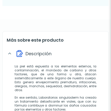
Más sobre este producto
Descripción
expand_more
La piel está expuesta a los elementos externos, la 
contaminación, el monóxido de carbono y otros 
factores, que de una forma u otra, atacan 
sistemáticamente a este órgano de nuestro cuerpo. 
Esto genera envejecimiento prematuro, irritaciones, 
alergias, manchas, sequedad, deshidratación, entre 
otros.
En ese sentido, Laboratorios singuladerm ha creado 
un tratamiento detoxificante en viales, que con su 
fórmula contribuye a disminuir los daños causados 
por los elementos y otros factores.