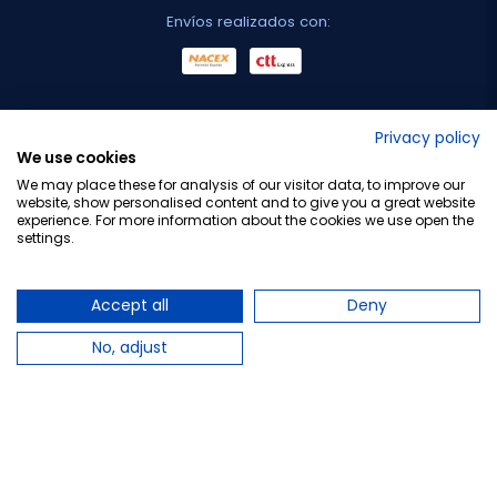
Envíos realizados con:
No lo decimos nosotros...
Privacy policy
We use cookies
¡Tu opinión es importante!
We may place these for analysis of our visitor data, to improve our
website, show personalised content and to give you a great website
experience. For more information about the cookies we use open the
settings.
Copyright © 2010-2026 Farmacia Barata S.L. Todos los
derechos reservados.
Accept all
Deny
No, adjust
Total:
33,20 €
−
+
Añadir al carrito