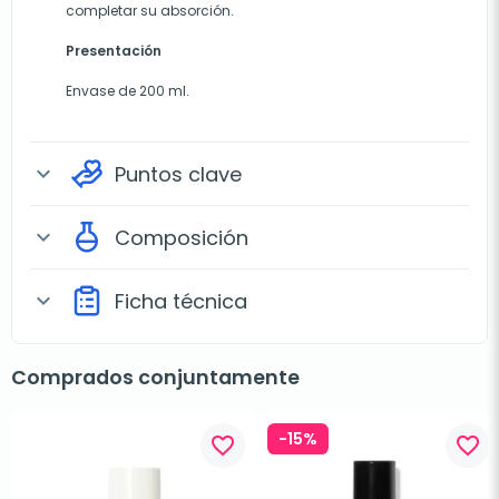
completar su absorción.
Presentación
Envase de 200 ml.
Puntos clave
expand_more
Composición
expand_more
Ficha técnica
expand_more
Comprados conjuntamente
-15%
favorite_border
favorite_border