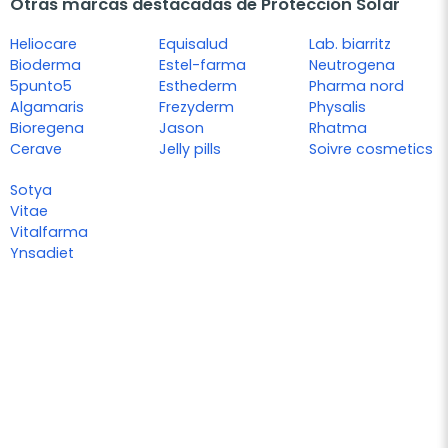
Otras marcas destacadas de Protección Solar
Heliocare
Equisalud
Lab. biarritz
Bioderma
Estel-farma
Neutrogena
5punto5
Esthederm
Pharma nord
Algamaris
Frezyderm
Physalis
Bioregena
Jason
Rhatma
Cerave
Jelly pills
Soivre cosmetics
Sotya
Vitae
Vitalfarma
Ynsadiet