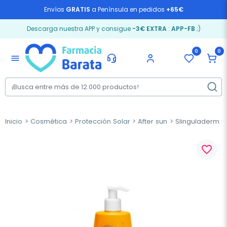
Envíos
GRATIS
a Península en pedidos
+65€
Descarga nuestra APP y consigue
-3€ EXTRA
:
APP-FB
;)
0
0
menu
Inicio
Cosmética
Protección Solar
After sun
SIinguladerm xp
favorite_border