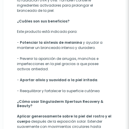
la radiación UVA y UVB. También contiene
ingredientes activadores para prolongar el
bronceado de la piel.
¿Cuáles son sus beneficios?
Este producto está indicado para:
-
Potenciar la síntesis de melanina
y
ayuda
r
a
mantener un bronceado intenso y duradero.
- Prevenir
la aparición de arrugas, manchas e
imperfecciones en la piel
gracias a que posee
activos antiedad.
-
Aportar alivio y suavidad a la piel irritada
.
-
Reequilibrar y fortalecer la superficie cutánea
¿Cómo usar Singuladerm Xpertsun Recovery &
Beauty?
Aplicar generosamente sobre la piel del rostro y el
cuerpo
después de la exposición solar. Extender
suavemente con movimientos circulares hasta