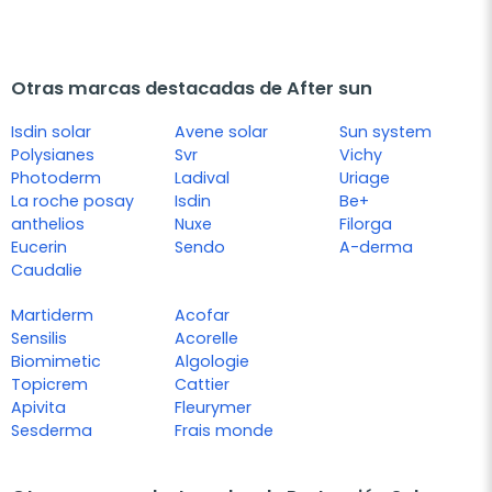
Otras marcas destacadas de After sun
Isdin solar
Avene solar
Sun system
Polysianes
Svr
Vichy
Photoderm
Ladival
Uriage
La roche posay
Isdin
Be+
anthelios
Nuxe
Filorga
Eucerin
Sendo
A-derma
Caudalie
Martiderm
Acofar
Sensilis
Acorelle
Biomimetic
Algologie
Topicrem
Cattier
Apivita
Fleurymer
Sesderma
Frais monde