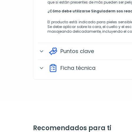
que si están presentes de más pueden ser peli
¿Cómo debe utilizarse Singuladerm sos react
El producto está indicado para pieles sensibles
Se debe aplicar sobre la cara, el cuello y el es
masajeando delicadamente, incluyendo el cont
Puntos clave
expand_more
Ficha técnica
expand_more
Recomendados para ti