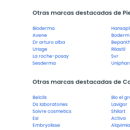
Otras marcas destacadas de Pie
Bioderma
Hansapl
Avene
Boderm
Dr arturo alba
Bepanth
Uriage
Rilastil
La roche-posay
Svr
Sesderma
Unipha
Otras marcas destacadas de C
Belcils
Bio el g
Ds laboratories
Lavigor
Soivre cosmetics
Shilart
Esi
Activa
Embryolisse
Alqvimi