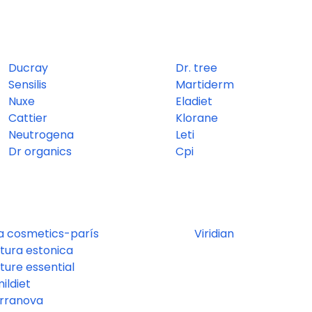
Ducray
Dr. tree
Sensilis
Martiderm
Nuxe
Eladiet
Cattier
Klorane
Neutrogena
Leti
Dr organics
Cpi
a cosmetics-parís
Viridian
tura estonica
ture essential
mildiet
rranova