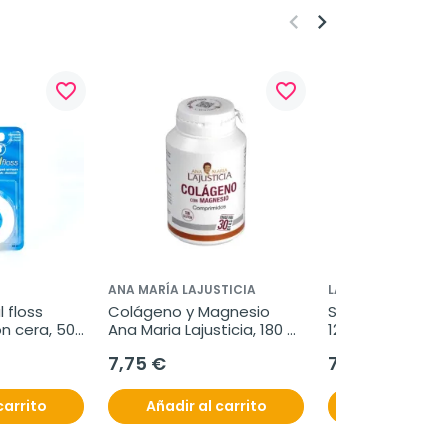
keyboard_arrow_left
keyboard_arrow_right
favorite_border
favorite_border
ANA MARÍA LAJUSTICIA
LACER
 floss 
Colágeno y Magnesio 
Sensilacer gel de
n cera, 50 
Ana Maria Lajusticia, 180 
125 ml
comprimidos
7,75 €
7,35 €
carrito
Añadir al carrito
Añadir al c