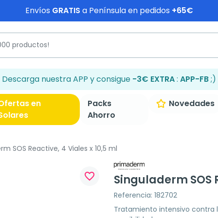
Envíos
GRATIS
a Península en pedidos
+65€
Descarga nuestra APP y consigue
-3€ EXTRA
:
APP-FB
;)
Ofertas en
Packs
Novedades
Solares
Ahorro
rm SOS Reactive, 4 Viales x 10,5 ml
favorite_border
Singuladerm SOS Re
Referencia: 182702
Tratamiento intensivo contra l