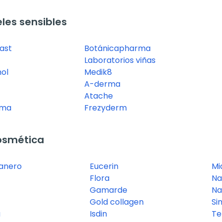
les sensibles
ast
Botánicapharma
Laboratorios viñas
ol
Medik8
A-derma
Atache
rma
Frezyderm
osmética
ranero
Eucerin
Mi
Flora
Na
Gamarde
Na
Gold collagen
Si
a
Isdin
Te