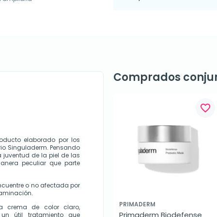
Comprados conju
favorite_border
oducto elaborado por los 
rio Singuladerm. Pensando 
uventud de la piel de las 
nera peculiar que parte 
ncuentre o no afectada por 
taminación.
PRIMADERM
a crema de color claro, 
Primaderm Biodefense 
un útil tratamiento que 