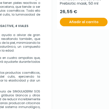
tienen pieles reactivas o 
Prebiotic mask, 50 ml
rcelana, que tiende a ser 
los cosméticos. Todo ello 
26,55 €
cutis, la luminosidad de 
Añadir al carrito
EACTIVE, 4 VIALES
 ayuda a aliviar de gran 
 resaltando también, que 
 de la piel, minimizando la 
ialurónico, un compuesto 
n la edad.
a en cuatro ampollas que, 
rá ayudarte durante todos 
os productos cosméticos, 
l cutis, ejerciendo la 
ar la elasticidad y dar un 
rmula de SINGULADERM SOS 
glóbulos blancos y otras 
 de reducir increíblemente 
tarias produzcan citocinas 
del sistema inmunológico, 