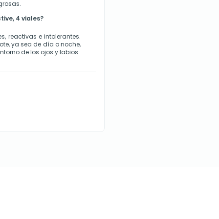
grosas. 
ive, 4 viales?
, reactivas e intolerantes. 
cote, ya sea de día o noche, 
orno de los ojos y labios.