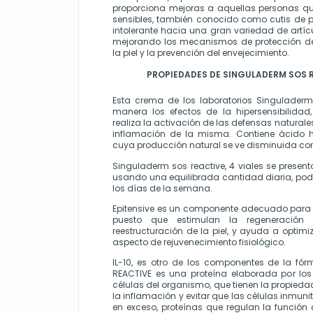
proporciona mejoras a aquellas personas que 
sensibles, también conocido como cutis de po
intolerante hacia una gran variedad de artícu
mejorando los mecanismos de protección del 
la piel y la prevención del envejecimiento.
PROPIEDADES DE SINGULADERM SOS R
Esta crema de los laboratorios Singuladerm
manera los efectos de la hipersensibilidad,
realiza la activación de las defensas naturales
inflamación de la misma. Contiene ácido h
cuya producción natural se ve disminuida co
Singuladerm sos reactive, 4 viales se present
usando una equilibrada cantidad diaria, pod
los días de la semana.
Epitensive es un componente adecuado para l
puesto que estimulan la regeneración de
reestructuración de la piel, y ayuda a optimiz
aspecto de rejuvenecimiento fisiológico.
IL-10, es otro de los componentes de la fó
REACTIVE es una proteína elaborada por los 
células del organismo, que tienen la propiedad
la inflamación y evitar que las células inmuni
en exceso, proteínas que regulan la función 