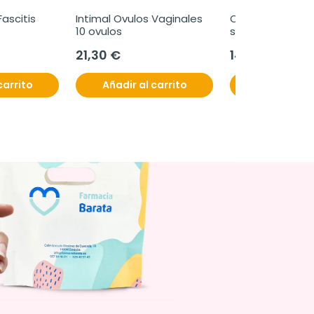
Fascitis 
Intimal Ovulos Vaginales 
Ovusitol gluzem,
10 ovulos
sobres
21,30 €
14,95 €
carrito
Añadir al carrito
Añadir al c