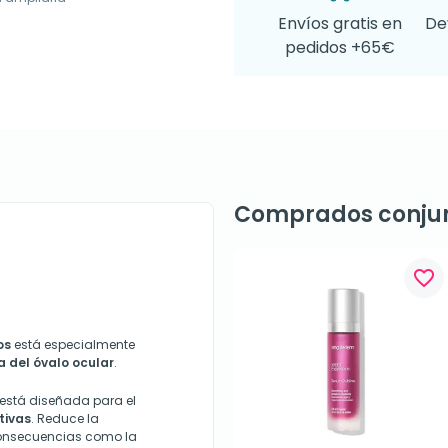
Envíos gratis en
De
pedidos +65€
Comprados conju
favorite_border
os
está especialmente
 del óvalo ocular
.
 está diseñada para el
tivas
. Reduce la
 consecuencias como la