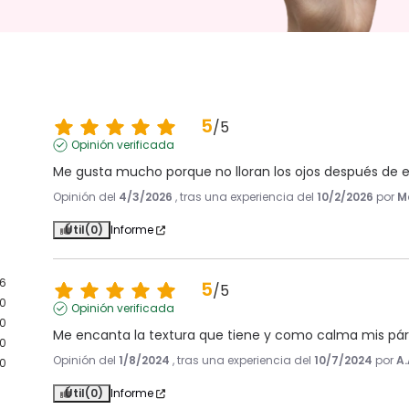
5
/
5
Opinión verificada
Me gusta mucho porque no lloran los ojos después de 
Opinión del
4/3/2026
, tras una experiencia del
10/2/2026
por
M
Útil
(0)
Informe
6
5
/
5
0
Opinión verificada
0
Me encanta la textura que tiene y como calma mis pá
0
Opinión del
1/8/2024
, tras una experiencia del
10/7/2024
por
A.
0
Útil
(0)
Informe