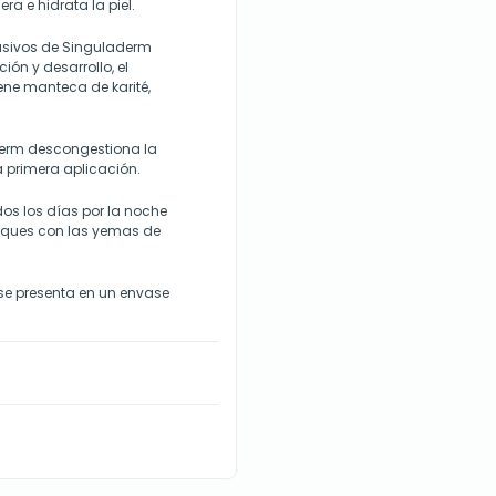
a e hidrata la piel.
lusivos de Singuladerm
ión y desarrollo, el
ene manteca de karité,
aderm descongestiona la
a primera aplicación.
os los días por la noche
 toques con las yemas de
se presenta en un envase