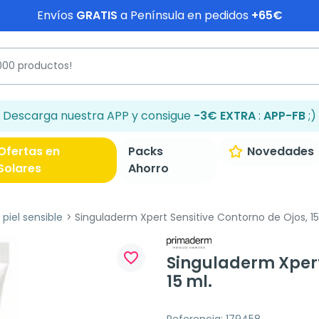
Envíos
GRATIS
a Península en pedidos
+65€
Descarga nuestra APP y consigue
-3€ EXTRA
:
APP-FB
;)
Ofertas en
Packs
Novedades
Solares
Ahorro
piel sensible
Singuladerm Xpert Sensitive Contorno de Ojos, 15
favorite_border
Singuladerm Xpert
15 ml.
Referencia: 179458