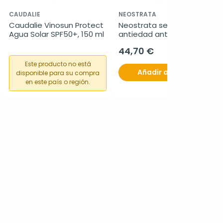
CAUDALIE
NEOSTRATA
Caudalie Vinosun Protect 
Neostrata serum 
Agua Solar SPF50+, 150 ml
antiedad antirojeces 29 G
44,70 €
Este producto no está
Añadir al carrito
disponible para su compra
en este país o región.