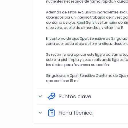
nutrientes necesarios de forma rápida y durader
Además de estos exclusivos ingredientes exc
obtenidos por un intenso trabajos de investigac
contorno de ojos Xpert Sensitive también conti
aloe vera, aceite de almendras y vitamina E.
El contorno de ojos Xpert Sensitive de Singul
zona que rodea el ojo de forma eficaz desde l
Se recomienda aplicar este ligero bálsamo tod
sobre la piel limpia y seca realizando ligeros
los dedos para favorecer su acción.
Singuladerm Xpert Sensitive Contorno de Ojos 
que contiene 15 ml.
Puntos clave
expand_more
Ficha técnica
expand_more