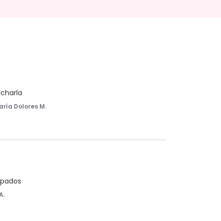
echarla
aría Dolores M.
rpados
A.