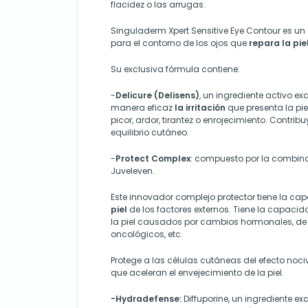
flacidez o las arrugas.
Singuladerm Xpert Sensitive Eye Contour es un
para el contorno de los ojos que
repara la pie
Su exclusiva fórmula contiene:
-
Delicure (Delisens)
, un ingrediente activo e
manera eficaz
la irritación
que presenta la pie
picor, ardor, tirantez o enrojecimiento. Contrib
equilibrio cutáneo.
-
Protect Complex
: compuesto por la combin
Juveleven.
Este innovador complejo protector tiene la c
piel
de los factores externos. Tiene la capacida
la piel causados por cambios hormonales, de 
oncológicos, etc.
Protege a las células cutáneas del efecto noci
que aceleran el envejecimiento de la piel.
-Hydradefense:
Diffuporine, un ingrediente ex