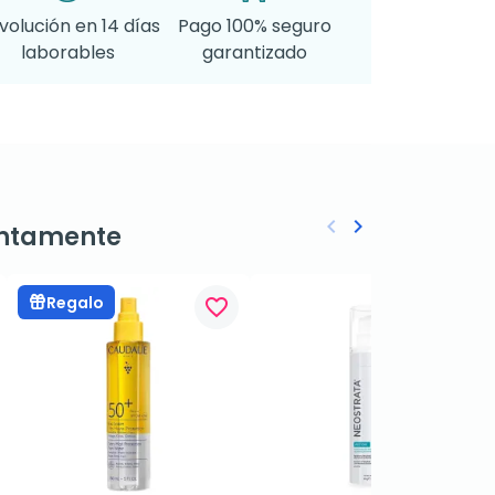
volución en 14 días
Pago 100% seguro
laborables
garantizado
keyboard_arrow_left
keyboard_arrow_right
ntamente
Anterior
Siguiente
Regalo
favorite_border
favorite_border