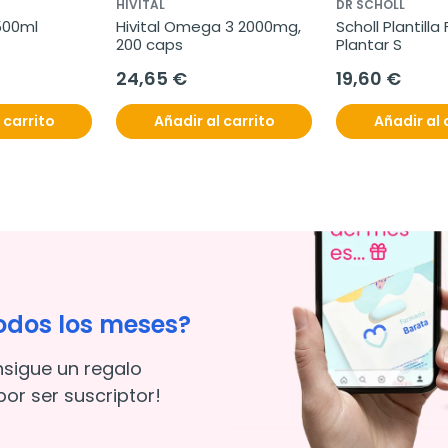
HIVITAL
DR SCHOLL
500ml
Hivital Omega 3 2000mg, 
Scholl Plantilla 
200 caps
Plantar S
24,65 €
19,60 €
 carrito
Añadir al carrito
Añadir al 
odos los meses?
nsigue un regalo
or ser suscriptor!