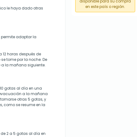
disponible para su compra
en este país o región.
ico le haya dado otras
 permite adaptar la
 a 12 horas después de
 se tome por la noche. De
e a la mañana siguiente.
 10 gotas al día en una
a evacuación a la mañana
 tomarse otras 5 gotas, y
s, como se resume en la
 de 2 a 5 gotas al día en