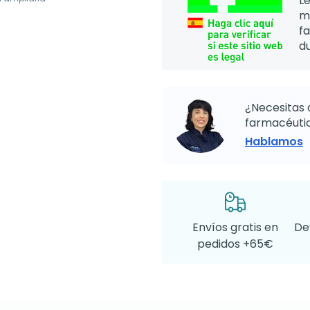
Le
m
f
d
¿Necesitas 
farmacéutic
Hablamos
Envíos gratis en
De
pedidos +65€