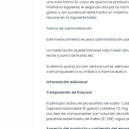
una sola toma. En caso de que no se produzc
mañana siguiente, el segundo día por la noc
gotas, y así sucesivamente hasta un máximo 
resume en la siguiente tabla:
Forma de administración
Este medicamento es para administración por 
La medicación puede tomarse sola o bien dis
leche o zumo de frutas, etc.
Si estima que la acción de Evacuol es demasia
comuníqueselo a su médico o farmacéutico.
Información adicional
Composición de Evacuol
El principio activo es picosulfato de sodio. Cada
(aproximadamente 15 gotas) contiene 7,5 mg d
Los demás componentes son solución de sorbit
parahidroxibenzoato de metilo (E-218), agua p
Aspecto del producto y contenido del enva