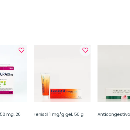
favorite_border
favorite_border
50 mg, 20 
Fenistil 1 mg/g gel, 50 g
Anticongestiva