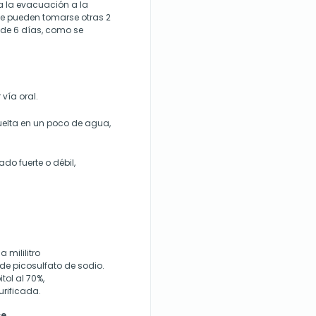
a la evacuación a la
he pueden tomarse otras 2
de 6 días, como se
vía oral.
uelta en un poco de agua,
do fuerte o débil,
 mililitro
e picosulfato de sodio.
ol al 70%,
urificada.
se