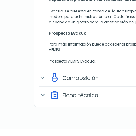
Evacuol se presenta en forma de líquido límpid
inodoro para administración oral. Cada frasco 
dispone de un gotero para la dosificación del
Prospecto Evacuol
Para más información puede acceder al prosp
AEMPS.
Prospecto AEMPS Evacuol
.
Composición
expand_more
Ficha técnica
expand_more