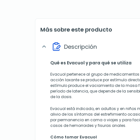
Más sobre este producto
Descripción
expand_more
Qué es Evacuol y para qué se utiliza
Evacuol pertenece al grupo de medicamentos 
acción laxante se produce por estímulo directo 
estímulo produce el vaciamiento de la masa 
período de latencia, que depende de la sensib
de la dosis.
Evacuol está indicado, en adultos y en niños 
alivio de los síntomas del estreñimiento ocas
por permanencia en cama o viajes y para facil
casos de hemorroides y fisuras anales.
Cómo tomar Evacuol