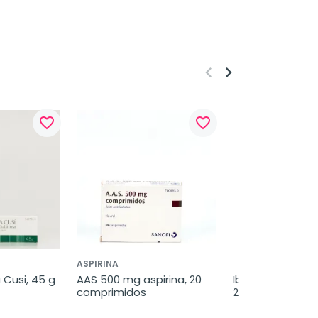
keyboard_arrow_left
keyboard_arrow_right
favorite_border
favorite_border
ASPIRINA
 Cusi, 45 g
AAS 500 mg aspirina, 20 
Iberogast gotas 
comprimidos
20 ml