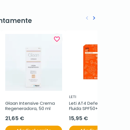
keyboard_arrow_left
keyboard_arrow_right
ntamente
Anterior
Siguiente
favorite_border
favorite_border
LETI
Glaan Intensive Crema 
Leti AT4 Defense Locion 
Regeneradora, 50 ml
Fluida SPF50+, 100 ml
21,65 €
15,95 €