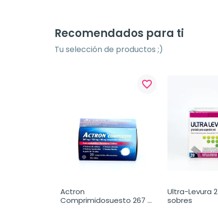
Recomendados para ti
Tu selección de productos ;)
favorite_border
Actron 
Ultra-Levura 2
Comprimidosuesto 267 
sobres
mg/133 mg/40 mg, 20 
comprimidos 