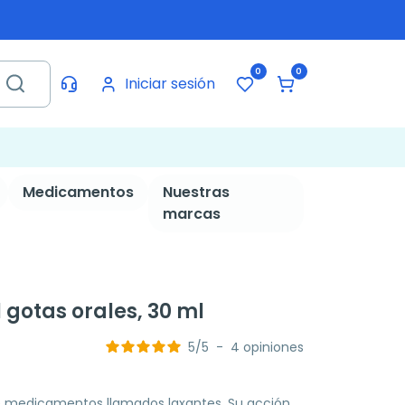
0
0
Iniciar sesión
Medicamentos
Nuestras
marcas
 gotas orales, 30 ml
5
/
5
-
4
opiniones
e medicamentos llamados laxantes. Su acción