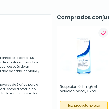
Comprados conju
favorite_border
llamados laxantes. Su
del intestino grueso. Este
fecal después de un
ilidad de cada individuo y
mayores de 6 años, para el
Respibien 0,5 mg/ml 
ional, como el producido
solución nasal, 15 ml
itar la evacuación en los
Este producto no está