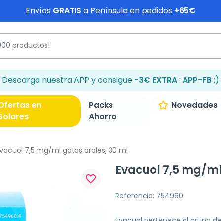
Envíos
GRATIS
a Península en pedidos
+65€
Descarga nuestra APP y consigue
-3€ EXTRA
:
APP-FB
;)
Ofertas en
Packs
Novedades
Solares
Ahorro
vacuol 7,5 mg/ml gotas orales, 30 ml
Evacuol 7,5 mg/ml
favorite_border
Referencia: 754960
Evacuol pertenece al grupo d