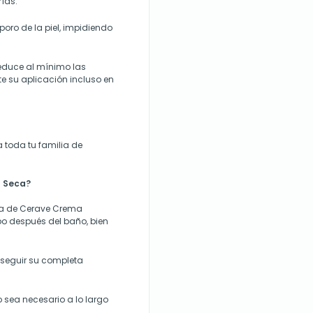
rías.
oro de la piel, impidiendo
reduce al mínimo las
te su aplicación incluso en
a toda tu familia de
l Seca?
sa de Cerave Crema
rpo después del baño, bien
seguir su completa
 sea necesario a lo largo