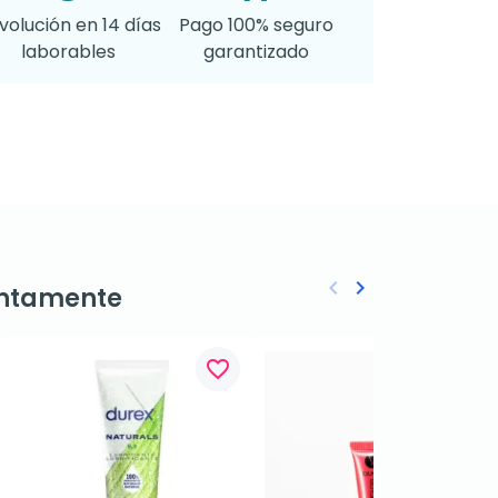
volución en 14 días
Pago 100% seguro
laborables
garantizado
keyboard_arrow_left
keyboard_arrow_right
ntamente
Anterior
Siguiente
favorite_border
favorite_border