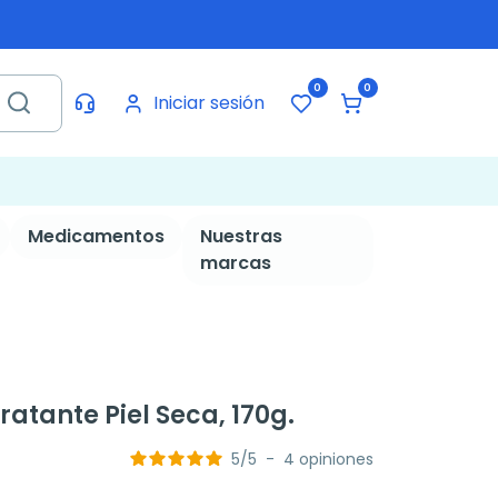
0
0
Iniciar sesión
Medicamentos
Nuestras
marcas
atante Piel Seca, 170g.
5
/
5
-
4
opiniones