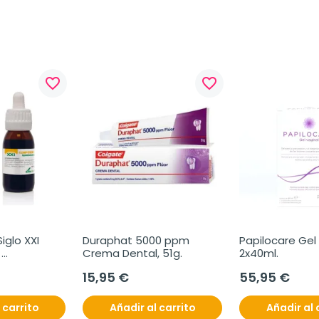
favorite_border
favorite_border
iglo XXI 
Duraphat 5000 ppm 
Papilocare Gel 
Crema Dental, 51g.
2x40ml.
omplex, 50 
15,95 €
55,95 €
 carrito
Añadir al carrito
Añadir al 