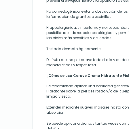
prevenir el envejecimiento y la aparición de est
No comedogénica, evita la obstrucción de los p
la formación de granitos o espinillas.
Hiapoalergénica, sin perfume y no resecante, 
posibilidades de reacciones alérgicas y permi
las pieles más sensibles y delicadas.
Testada dermatológicamente.
Disfruta de una piel suave todo el día y cuida 
manera eficaz y respetuosa.
¿Cómo se usa Cerave Crema Hidratante Pie
Se recomienda aplicar una cantidad genero
Hidratante sobre la piel des rostro y/o del cue
limpia y seca.
Extender mediante suaves masajes hasta con
absorción.
Se puede aplicar a diario, y tantas veces como
del día.