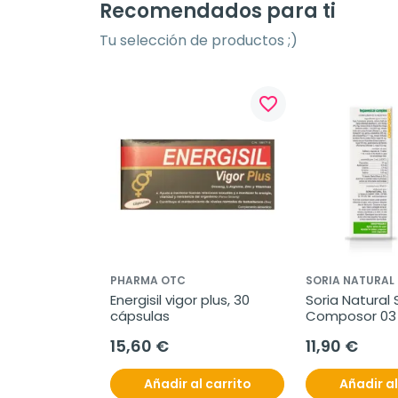
Recomendados para ti
Tu selección de productos ;)
favorite_border
PHARMA OTC
SORIA NATURAL
Energisil vigor plus, 30 
Soria Natural S
cápsulas
Composor 03 
hepavesical c
15,60 €
11,90 €
ml
Añadir al carrito
Añadir al