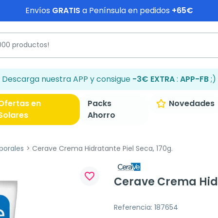
Envíos
GRATIS
a Península en pedidos
+65€
Descarga nuestra APP y consigue
-3€ EXTRA
:
APP-FB
;)
Ofertas en
Packs
Novedades
Solares
Ahorro
porales
Cerave Crema Hidratante Piel Seca, 170g.
favorite_border
Cerave Crema Hidr
Referencia: 187654