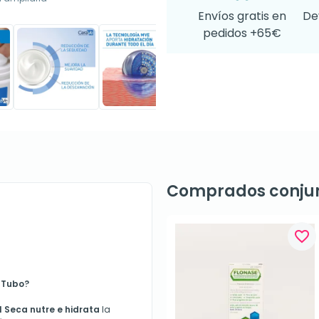
Envíos gratis en
De
pedidos +65€
Comprados conju
favorite_border
 Tubo?
 Seca nutre e hidrata
la