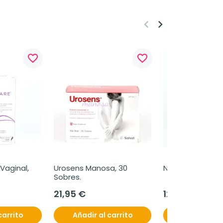
keyboard_arrow_left
keyboard_arrow_right
favorite_border
favorite_border
Vaginal, 
Urosens Manosa, 30 
Navilipo, 10ml.
Sobres.
21,95 €
12,60 €
carrito
Añadir al carrito
Añadir al c