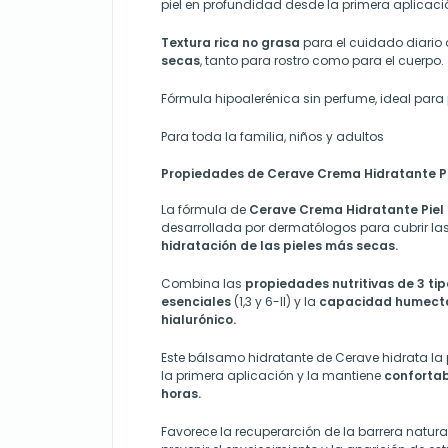
piel en profundidad desde la primera aplicaci
Textura rica no grasa
para el cuidado diario
secas
, tanto para rostro como para el cuerpo.
Fórmula hipoalerénica sin perfume, ideal para p
Para toda la familia, niños y adultos
Propiedades de Cerave Crema Hidratante Pi
La fórmula de
Cerave Crema Hidratante Piel
desarrollada por dermatólogos para cubrir l
hidratación de las pieles más secas.
Combina las
propiedades nutritivas de 3 ti
esenciales
(1,3 y 6-II) y la
capacidad humecta
hialurónico.
Este bálsamo hidratante de Cerave hidrata la
la primera aplicación y la mantiene
confortab
horas.
Favorece la recuperarción de la barrera natural