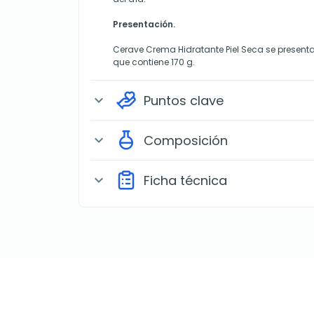
Presentación.
Cerave Crema Hidratante Piel Seca se presenta
que contiene 170 g.
Puntos clave
expand_more
Composición
expand_more
Ficha técnica
expand_more