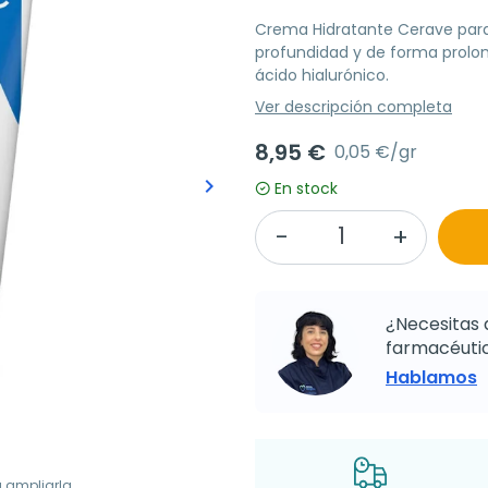
Crema Hidratante Cerave para 
profundidad y de forma prolong
ácido hialurónico.
Ver descripción completa
8,95 €
0,05 €/gr
keyboard_arrow_right
En stock
Siguiente
¿Necesitas 
farmacéutic
Hablamos
a ampliarla