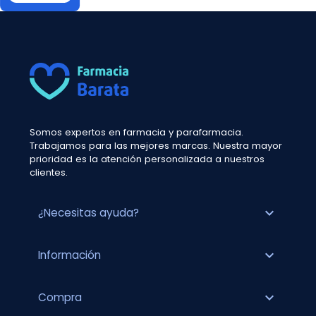
Somos expertos en farmacia y parafarmacia.
Trabajamos para las mejores marcas. Nuestra mayor
prioridad es la atención personalizada a nuestros
clientes.
expand_more
¿Necesitas ayuda?
expand_more
Información
expand_more
Compra