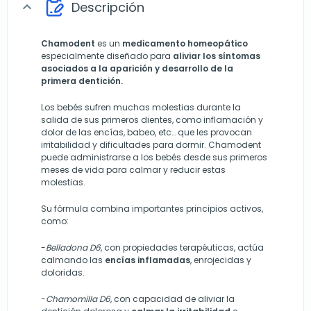
Descripción
expand_more
Chamodent
es un
medicamento homeopático
especialmente diseñado para
aliviar los síntomas
asociados a la aparición y desarrollo de la
primera dentición.
Los bebés sufren muchas molestias durante la
salida de sus primeros dientes, como inflamación y
dolor de las encías, babeo, etc… que les provocan
irritabilidad y dificultades para dormir. Chamodent
puede administrarse a los bebés desde sus primeros
meses de vida para calmar y reducir estas
molestias.
Su fórmula combina importantes principios activos,
como:
-
Belladona D6
, con propiedades terapéuticas, actúa
calmando las
encías inflamadas
, enrojecidas y
doloridas.
-
Chamomilla D6
, con capacidad de aliviar la