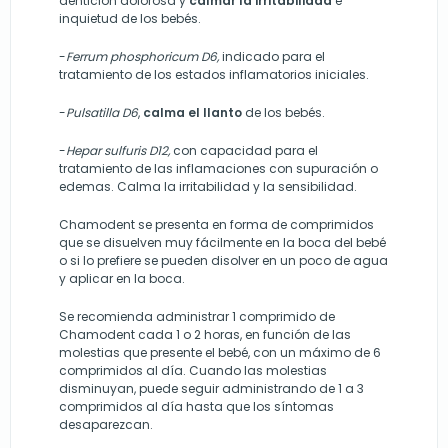
dentición dolorosa y
calmar la irritabilidad
e
inquietud de los bebés.
-
Ferrum phosphoricum D6,
indicado para el
tratamiento de los estados inflamatorios iniciales.
-
Pulsatilla D6
,
calma el llanto
de los bebés.
-
Hepar sulfuris D12,
con capacidad para el
tratamiento de las inflamaciones con supuración o
edemas. Calma la irritabilidad y la sensibilidad.
Chamodent se presenta en forma de comprimidos
que se disuelven muy fácilmente en la boca del bebé
o si lo prefiere se pueden disolver en un poco de agua
y aplicar en la boca.
Se recomienda administrar 1 comprimido de
Chamodent cada 1 o 2 horas, en función de las
molestias que presente el bebé, con un máximo de 6
comprimidos al día. Cuando las molestias
disminuyan, puede seguir administrando de 1 a 3
comprimidos al día hasta que los síntomas
desaparezcan.