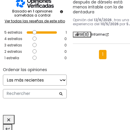
después de dárselo está 
menos irritable con la de 
Basado en
1
opiniones
dentadura
sometidas a control
Opinión del
12/6/2026
, tras una
Ver todas las reseñas de este sitio
experiencia del
10/5/2026
por
S.
5
estrellas
1
Útil
(0)
Informe
4
estrellas
0
3
estrellas
0
2
estrellas
0
1
1
estrella
0
Ordenar las opiniones