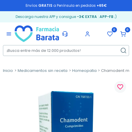
Envíos
GRATIS
a Península en pedidos
+65€
Descarga nuestra APP y consigue
-3€ EXTRA
:
APP-FB
;)
0
0
menu
Inicio
Medicamentos sin receta
Homeopatia
Chamodent mam
favorite_border