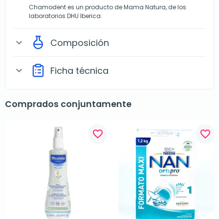
Chamodent es un producto de Mama Natura, de los
laboratorios DHU Iberica.
Composición
expand_more
Ficha técnica
expand_more
Comprados conjuntamente
favorite_border
favorite_border