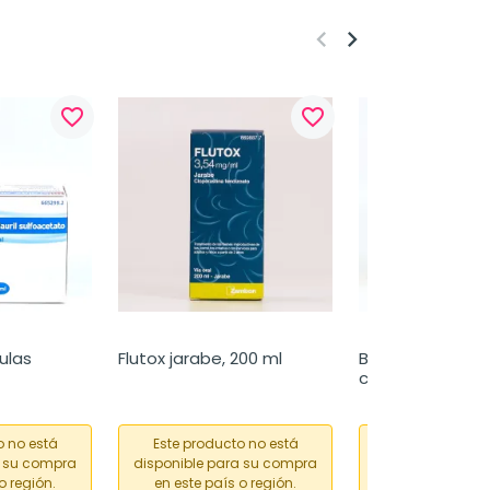
keyboard_arrow_left
keyboard_arrow_right
favorite_border
favorite_border
nulas
Flutox jarabe, 200 ml
Biodramina cafeí
comprimidos
o no está
Este producto no está
Este producto
a su compra
disponible para su compra
disponible para
o región.
en este país o región.
en este país o