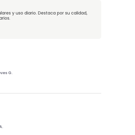
ares y uso diario. Destaca por su calidad,
rios.
eves G.
A.