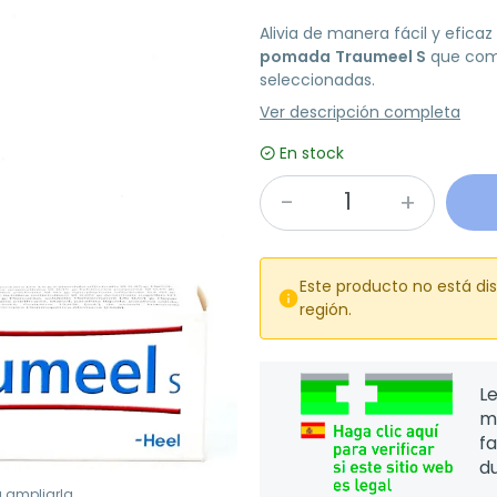
Alivia de manera fácil y eficaz
pomada
Traumeel S
que comb
seleccionadas.
Ver descripción completa
En stock
Este producto no está di

región.
Le
m
f
d
a ampliarla