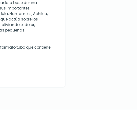
rada a base de una
sus importantes
ula, Hamamelis, Achilea,
 que actúa sobre los
aliviando el dolor,
las pequeñas
formato tubo que contiene