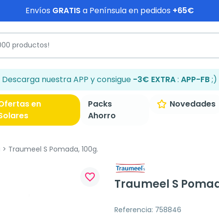
Envíos
GRATIS
a Península en pedidos
+65€
Descarga nuestra APP y consigue
-3€ EXTRA
:
APP-FB
;)
Ofertas en
Packs
Novedades
Solares
Ahorro
a
Traumeel S Pomada, 100g.
favorite_border
Traumeel S Pomad
Referencia: 758846