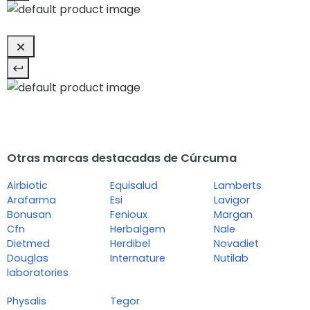
Otras marcas destacadas de Cúrcuma
Airbiotic
Equisalud
Lamberts
Arafarma
Esi
Lavigor
Bonusan
Fenioux
Margan
Cfn
Herbalgem
Nale
Dietmed
Herdibel
Novadiet
Douglas
Internature
Nutilab
laboratories
Physalis
Tegor