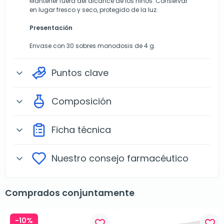
Mantener fuera del alcance de los niños. Conservar
en lugar fresco y seco, protegido de la luz.
Presentación
Envase con 30 sobres monodosis de 4 g.
Puntos clave
expand_more
Composición
expand_more
Ficha técnica
expand_more
Nuestro consejo farmacéutico
expand_more
Comprados conjuntamente
-10%
favorite_border
favorite_border