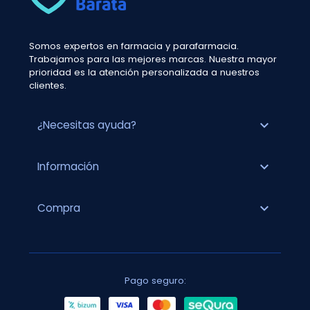
Somos expertos en farmacia y parafarmacia.
Trabajamos para las mejores marcas. Nuestra mayor
prioridad es la atención personalizada a nuestros
clientes.
expand_more
¿Necesitas ayuda?
expand_more
Información
expand_more
Compra
Pago seguro: