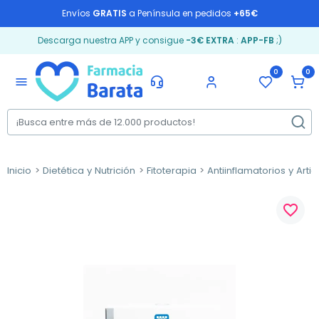
Envíos
GRATIS
a Península en pedidos
+65€
Descarga nuestra APP y consigue
-3€ EXTRA
:
APP-FB
;)
0
0
menu
Inicio
Dietética y Nutrición
Fitoterapia
Antiinflamatorios y Arti
favorite_border