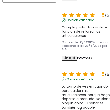
5
/
5
Opinión verificada
Cumple perfectamente su 
función de reforzar las 
articulaciones
Opinión del
21/5/2024
, tras una
experiencia del
29/4/2024
por
A.A.
Útil
(0)
Informe
5
/
5
Opinión verificada
Lo tomo de vez en cuando 
para cuidar mis 
articulaciones, porque hago 
deporte a menudo. No sient
ningún dolor.  El sabor es 
también agradable.