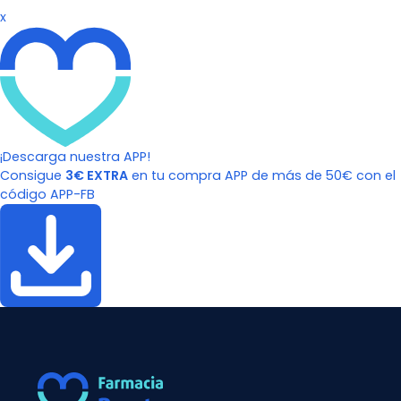
x
¡Descarga nuestra APP!
Consigue
3€ EXTRA
en tu compra APP de más de 50€ con el
código APP-FB