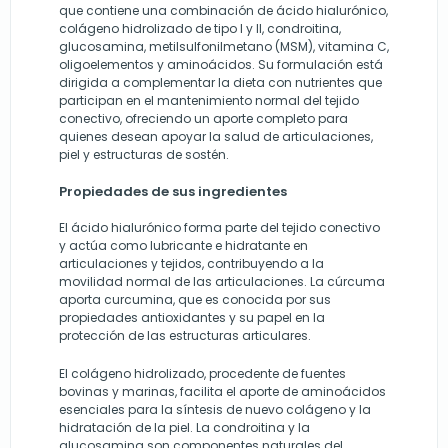
que contiene una combinación de ácido hialurónico,
colágeno hidrolizado de tipo I y II, condroitina,
glucosamina, metilsulfonilmetano (MSM), vitamina C,
oligoelementos y aminoácidos. Su formulación está
dirigida a complementar la dieta con nutrientes que
participan en el mantenimiento normal del tejido
conectivo, ofreciendo un aporte completo para
quienes desean apoyar la salud de articulaciones,
piel y estructuras de sostén.
Propiedades de sus ingredientes
El ácido hialurónico forma parte del tejido conectivo
y actúa como lubricante e hidratante en
articulaciones y tejidos, contribuyendo a la
movilidad normal de las articulaciones. La cúrcuma
aporta curcumina, que es conocida por sus
propiedades antioxidantes y su papel en la
protección de las estructuras articulares.
El colágeno hidrolizado, procedente de fuentes
bovinas y marinas, facilita el aporte de aminoácidos
esenciales para la síntesis de nuevo colágeno y la
hidratación de la piel. La condroitina y la
glucosamina son componentes naturales del