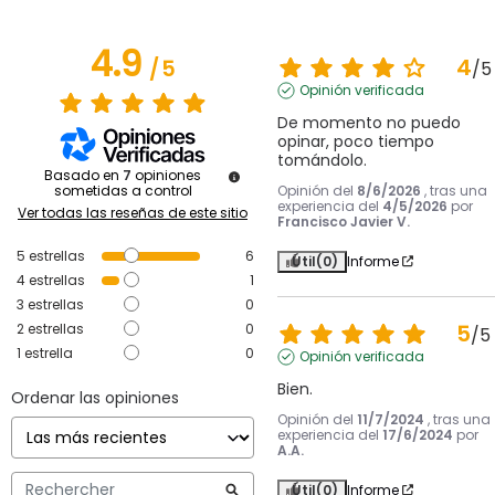
4.9
4
/
5
/
5
Opinión verificada
De momento no puedo 
opinar, poco tiempo 
tomándolo.
Basado en
7
opiniones
Opinión del
8/6/2026
, tras una
sometidas a control
experiencia del
4/5/2026
por
Ver todas las reseñas de este sitio
Francisco Javier V.
5
estrellas
6
Útil
(0)
Informe
4
estrellas
1
3
estrellas
0
5
2
estrellas
0
/
5
1
estrella
0
Opinión verificada
Bien.
Ordenar las opiniones
Opinión del
11/7/2024
, tras una
experiencia del
17/6/2024
por
A.A.
Útil
(0)
Informe