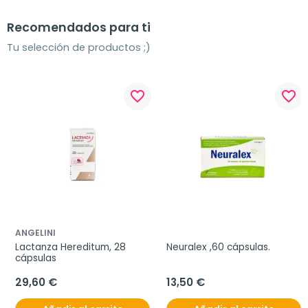
Recomendados para ti
Tu selección de productos ;)
favorite_border
favorite_border
ANGELINI
Lactanza Hereditum, 28 
Neuralex ,60 cápsulas.
cápsulas
29,60 €
13,50 €