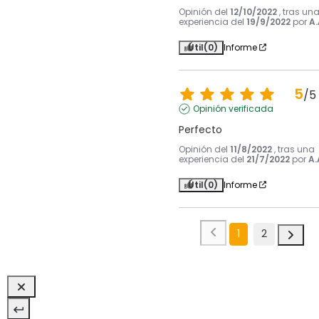
Opinión del
12/10/2022
, tras un
experiencia del
19/9/2022
por
A.
Útil
(0)
Informe
5
/
5
Opinión verificada
Perfecto
Opinión del
11/8/2022
, tras una
experiencia del
21/7/2022
por
A.
Útil
(0)
Informe
1
2