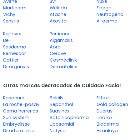
Avene
Svr
Nuxe
Martiderm
Weleda
Filorga
Vichy
Atache
Neutrogena
Sensilis
Axovital
A-derma
Repavar
Perricone
Be+
Algamaris
Sesderma
Aora
Remescar
Cerave
Cattier
Cosmeclinik
Dr organics
Dermatoline
Otras marcas destacadas de Cuidado Facial
Rosacure
Belcils
Elifexir
La roche-posay
Bepanthol
Gold collagen
Gema herrerias
Suavinex
Ducray
Sun system
Botánicapharma
Linatox
Embryolisse
Liposomial
Bioderma
Dr arturo alba
Natysal
Himalaya