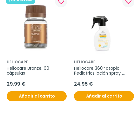
favorite_border
favorite_border
HELIOCARE
HELIOCARE
Heliocare Bronze, 60 
Heliocare 360º atopic 
cápsulas
Pediatrics loción spray 
SPF50+, 250 ml
29,99 €
24,95 €
Añadir al carrito
Añadir al carrito