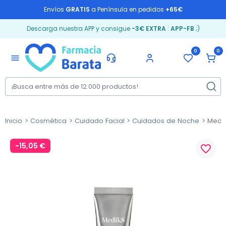
Envíos
GRATIS
a Península en pedidos
+65€
Descarga nuestra APP y consigue
-3€ EXTRA
:
APP-FB
;)
0
0
menu
Inicio
Cosmética
Cuidado Facial
Cuidados de Noche
Medik8
-15,05 €
favorite_border