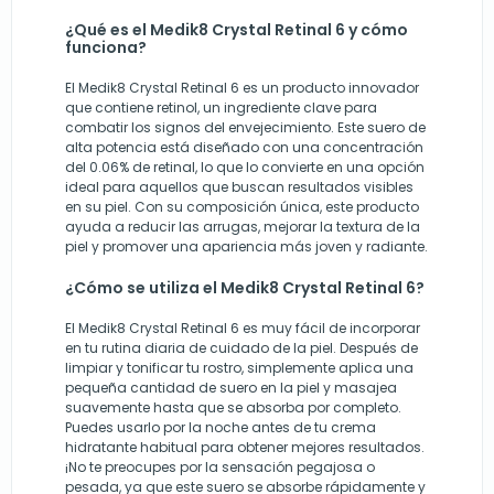
¿Qué es el Medik8 Crystal Retinal 6 y cómo
funciona?
El Medik8 Crystal Retinal 6 es un producto innovador
que contiene retinol, un ingrediente clave para
combatir los signos del envejecimiento. Este suero de
alta potencia está diseñado con una concentración
del 0.06% de retinal, lo que lo convierte en una opción
ideal para aquellos que buscan resultados visibles
en su piel. Con su composición única, este producto
ayuda a reducir las arrugas, mejorar la textura de la
piel y promover una apariencia más joven y radiante.
¿Cómo se utiliza el Medik8 Crystal Retinal 6?
El Medik8 Crystal Retinal 6 es muy fácil de incorporar
en tu rutina diaria de cuidado de la piel. Después de
limpiar y tonificar tu rostro, simplemente aplica una
pequeña cantidad de suero en la piel y masajea
suavemente hasta que se absorba por completo.
Puedes usarlo por la noche antes de tu crema
hidratante habitual para obtener mejores resultados.
¡No te preocupes por la sensación pegajosa o
pesada, ya que este suero se absorbe rápidamente y