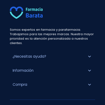
Somos expertos en farmacia y parafarmacia.
Trabajamos para las mejores marcas. Nuestra mayor
prioridad es la atención personalizada a nuestros
clientes.
expand_more
¿Necesitas ayuda?
expand_more
Información
expand_more
Compra