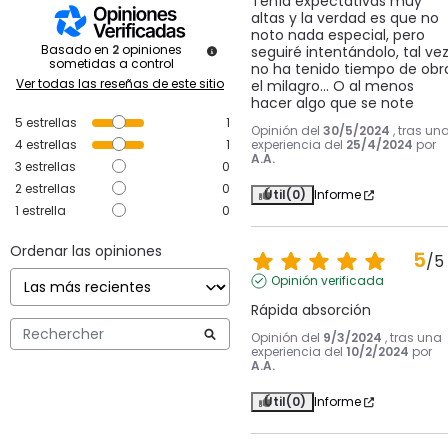
Tenía expectativas muy 
altas y la verdad es que no 
noto nada especial, pero 
Basado en
2
opiniones
seguiré intentándolo, tal vez
sometidas a control
no ha tenido tiempo de obra
Ver todas las reseñas de este sitio
el milagro... O al menos 
hacer algo que se note
5
estrellas
1
Opinión del
30/5/2024
, tras un
4
estrellas
1
experiencia del
25/4/2024
por
A.A.
3
estrellas
0
2
estrellas
0
Útil
(0)
Informe
1
estrella
0
Ordenar las opiniones
5
/
5
Opinión verificada
Rápida absorción
Opinión del
9/3/2024
, tras una
experiencia del
10/2/2024
por
A.A.
Útil
(0)
Informe