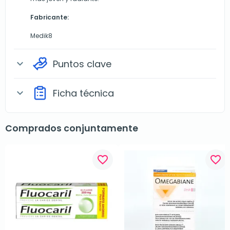
Fabricante:
Medik8
Puntos clave
expand_more
Ficha técnica
expand_more
Comprados conjuntamente
favorite_border
favorite_border