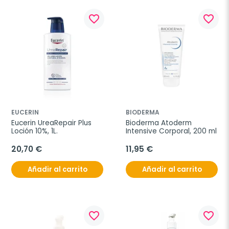
favorite_border
favorite_border
EUCERIN
BIODERMA
Eucerin UreaRepair Plus 
Bioderma Atoderm 
Loción 10%, 1L.
Intensive Corporal, 200 ml
20,70 €
11,95 €
Añadir al carrito
Añadir al carrito
favorite_border
favorite_border