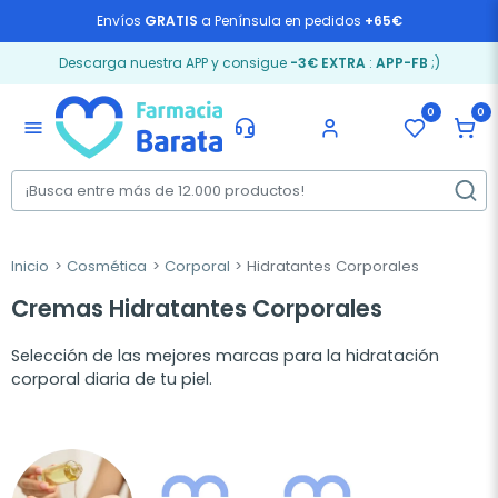
Envíos
GRATIS
a Península en pedidos
+65€
Descarga nuestra APP y consigue
-3€ EXTRA
:
APP-FB
;)
0
0
menu
Inicio
Cosmética
Corporal
Hidratantes Corporales
Cremas Hidratantes Corporales
Selección de las mejores marcas para la hidratación
corporal diaria de tu piel.