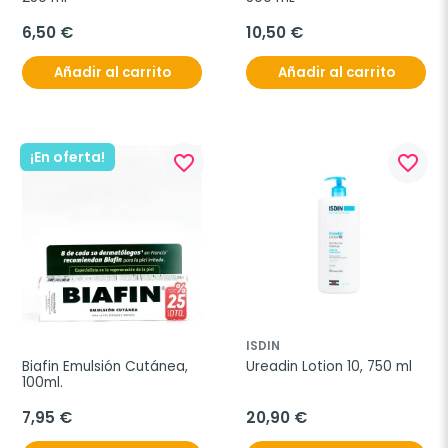
6,50 €
10,50 €
Añadir al carrito
Añadir al carrito
¡En oferta!
favorite_border
favorite_border
ISDIN
Biafin Emulsión Cutánea, 
Ureadin Lotion 10, 750 ml
100ml.
7,95 €
20,90 €