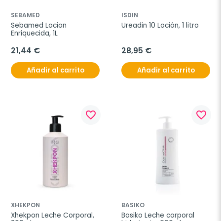
SEBAMED
ISDIN
Sebamed Locion 
Ureadin 10 Loción, 1 litro
Enriquecida, 1L
21,44 €
28,95 €
Añadir al carrito
Añadir al carrito
favorite_border
favorite_border
XHEKPON
BASIKO
Xhekpon Leche Corporal, 
Basiko Leche corporal 