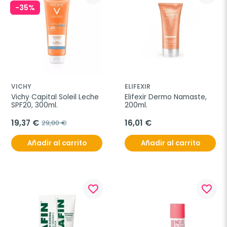
-35%
VICHY
ELIFEXIR
Vichy Capital Soleil Leche 
Elifexir Dermo Namaste, 
SPF20, 300ml.
200ml.
19,37 €
16,01 €
29,80 €
Añadir al carrito
Añadir al carrito
favorite_border
favorite_border