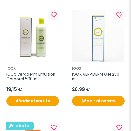
favorite_border
favorite_border
IOOX
IOOX
IOOX Veraderm Emulsión 
IOOX VERADERM Gel 250 
Corporal 500 ml
ml
19,15 €
20,99 €
Añadir al carrito
Añadir al carrito
¡En oferta!
favorite_border
favorite_border