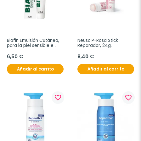
Biafin Emulsión Cutánea, 
Neusc P-Rosa Stick 
para la piel sensible e 
Reparador, 24g.
irritada, 50ml
6,50 €
8,40 €
Añadir al carrito
Añadir al carrito
favorite_border
favorite_border