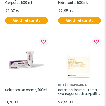
Corporal, 500 ml
Hidratante, 500ml.
23,37 €
22,95 €
Añadir al carrito
Añadir al carrito
favorite_border
favorite_border
BOTÁNICAPHARMA
Saltratos DB crema, 100ml.
BotánicaPharma Crema 
Oro Regenerativa, Fps15, 
50 ml.
11,70 €
22,59 €