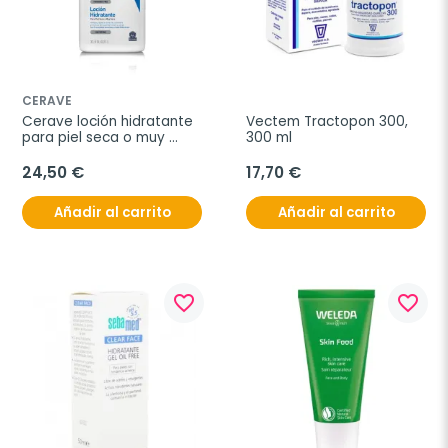
CERAVE
Cerave loción hidratante 
Vectem Tractopon 300, 
para piel seca o muy 
300 ml
seca, 1 litro
24,50 €
17,70 €
Añadir al carrito
Añadir al carrito
favorite_border
favorite_border