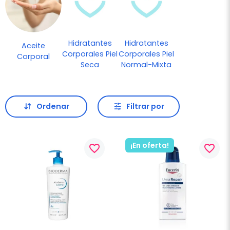
Hidratantes
Hidratantes
Aceite
Corporales Piel
Corporales Piel
Corporal
Seca
Normal-Mixta
Ordenar
Filtrar por
¡En oferta!
favorite_border
favorite_border