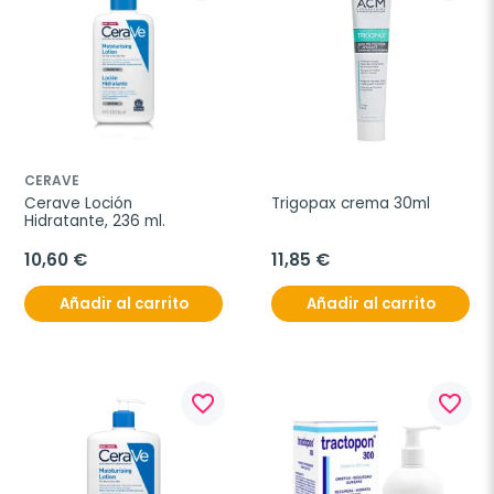
CERAVE
Cerave Loción 
Trigopax crema 30ml
Hidratante, 236 ml.
10,60 €
11,85 €
Añadir al carrito
Añadir al carrito
favorite_border
favorite_border