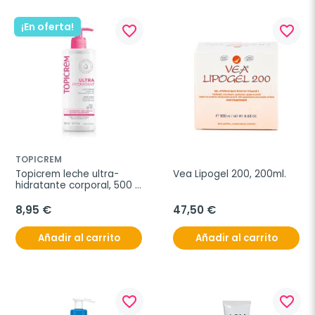
¡En oferta!
favorite_border
favorite_border
TOPICREM
Topicrem leche ultra-
Vea Lipogel 200, 200ml.
hidratante corporal, 500 
ml
8,95 €
47,50 €
Añadir al carrito
Añadir al carrito
favorite_border
favorite_border