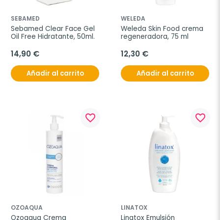
SEBAMED
WELEDA
Sebamed Clear Face Gel 
Weleda Skin Food crema 
Oil Free Hidratante, 50ml.
regeneradora, 75 ml
14,90 €
12,30 €
Añadir al carrito
Añadir al carrito
favorite_border
favorite_border
OZOAQUA
LINATOX
Ozoaqua Crema 
Linatox Emulsión 