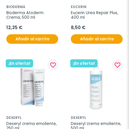
BIODERMA
EUCERIN
Bioderma Atoderm 
Eucerin Urea Repair Plus, 
Crema, 500 ml
400 ml
12,35 €
8,50 €
Añadir al carrito
Añadir al carrito
¡En oferta!
¡En oferta!
favorite_border
favorite_border
DEXERYL
DEXERYL
Dexeryl crema emoliente, 
Dexeryl crema emoliente, 
250 ml
500 mL