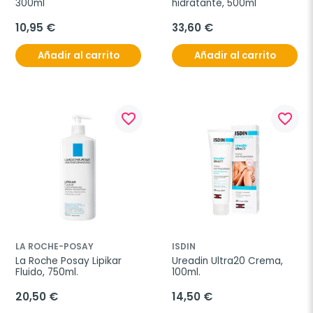
300ml
hidratante, 500ml
10,95 €
33,60 €
Añadir al carrito
Añadir al carrito
favorite_border
favorite_border
LA ROCHE-POSAY
ISDIN
La Roche Posay Lipikar 
Ureadin Ultra20 Crema, 
Fluido, 750ml.
100ml.
20,50 €
14,50 €