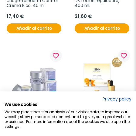
Uriage Toléderm Control 
DK Loción reguladora, 
Crema Rica, 40 ml
400 ml.
17,40 €
21,60 €
Añadir al carrito
Añadir al carrito
favorite_border
favorite_border
Privacy policy
We use cookies
UNIPHARMA
ISDIN
We may place these for analysis of our visitor data, to improve our
website, show personalised content and to give you a great website
Cutiderm Crema, 50ml.
Isdinceutics Flavo C Forte 
experience. For more information about the cookies we use open the
Tratamiento 30 días, 3 
settings.
viales
17,50 €
71,95 €