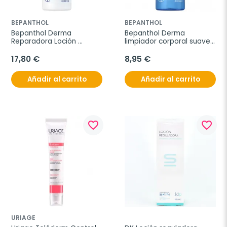
BEPANTHOL
BEPANTHOL
Bepanthol Derma 
Bepanthol Derma 
Reparadora Loción 
limpiador corporal suave 
Corporal Diaria, 400 ml.
gel diario, 400 ml
17,80 €
8,95 €
Añadir al carrito
Añadir al carrito
favorite_border
favorite_border
URIAGE