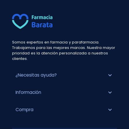
Somos expertos en farmacia y parafarmacia.
Trabajamos para las mejores marcas. Nuestra mayor
prioridad es la atención personalizada a nuestros
clientes.
expand_more
¿Necesitas ayuda?
expand_more
Información
expand_more
Compra