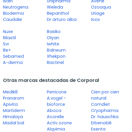
Isdin
Unipharma
Avene
Neutrogena
Weleda
Ozoaqua
Bioderma
Bepanthol
Uriage
Caudalie
Dr arturo alba
Ioox
Nuxe
Basiko
Rilastil
Olyan
Svr
Iwhite
Be+
Balneum
Sebamed
Xhekpon
A-derma
Bactinel
Otras marcas destacadas de Corporal
Medik8
Perricone
Cien por cien
Pranarom
A.vogel -
natural
Apivita
bioforce
Comdiet
Martiderm
Aboca
Cryopharma
Himalaya
Acorelle
Dr. hauschka
Madal bal
Activ ozone
Erbenobili
Alqvimia
Esenta