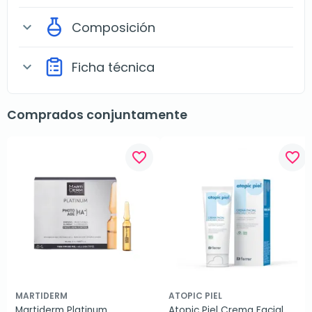
Composición
expand_more
Ficha técnica
expand_more
Comprados conjuntamente
favorite_border
favorite_border
MARTIDERM
ATOPIC PIEL
Martiderm Platinum 
Atopic Piel Crema Facial, 