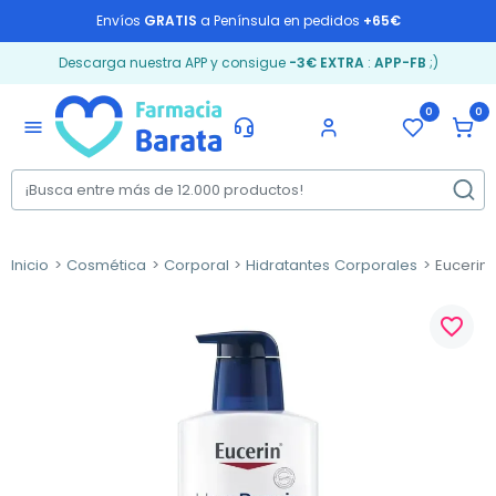
Envíos
GRATIS
a Península en pedidos
+65€
Descarga nuestra APP y consigue
-3€ EXTRA
:
APP-FB
;)
0
0
menu
Inicio
Cosmética
Corporal
Hidratantes Corporales
Eucerin U
favorite_border