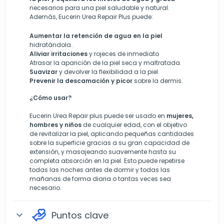
necesarios para una piel saludable y natural.
Además, Eucerin Urea Repair Plus puede:
Aumentar la retención de agua en la piel
hidratándola .
Aliviar irritaciones
y rojeces de inmediato
Atrasar la aparición de la piel seca y maltratada.
Suavizar
y devolver la flexibilidad a la piel.
Prevenir la descamación y pic
or
sobre la dermis.
¿Cómo usar?
Eucerin Urea Repair plus puede ser usado en
mujeres,
hombres y niños
de cualquier edad, con el objetivo
de revitalizar la piel, aplicando pequeñas cantidades
sobre la superficie gracias a su gran capacidad de
extensión, y masajeando suavemente hasta su
completa absorción en la piel. Esto puede repetirse
todas las noches antes de dormir y todas las
mañanas de forma diaria o tantas veces sea
necesario.
Puntos clave
expand_more