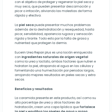
con el objetivo de proteger y regenerar la piel seca y
muy seca, que pueden presentar descamación y
picor o irritación, aliviando las molestias de forma
rápida y efectiva.
La
piel seca
puede presentar muchos problemas
además de la deshidratación y resequedad, hasta
picor, sensibilidad, apariencia rugosa y sensación
rígida y tirante. Todo esto por la falta de grasa y
nutriented que protegen la dermis.
Eucerin Urea Repair plus es una loción enriquecida
con
ingredientes naturales de origen vegetal
como la urea y lactato, ambos factores que nutren e
hidratan la piel, atrapando el agua en las células y
fomentando una humectación por periodos largos,
arrojando mejores resultados en pieles secas y extra
secas.
Beneficios y resultados
La caramida presente en este producto, así como su
alto porcentaje de urea y otros factores de
hidratación, crean una capa lipídica que
fortalece
la piel y equilibra los niveles de agua y grasa