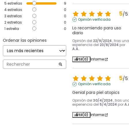
5
estrellas
9
4
estrellas
0
5
/
5
3
estrellas
0
Opinión verificada
2
estrellas
0
Lo recomiendo para uso 
1
estrella
0
diario
Ordenar las opiniones
Opinión del
22/9/2024
, tras una
experiencia del
23/8/2024
por
A.A.
Útil
(0)
Informe
5
/
5
Opinión verificada
Genial para piel atopics
Opinión del
30/4/2024
, tras un
experiencia del
5/4/2024
por
A.
Útil
(0)
Informe