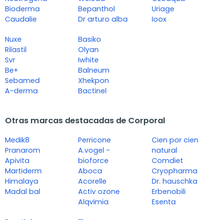
Bioderma
Bepanthol
Uriage
Caudalie
Dr arturo alba
Ioox
Nuxe
Basiko
Rilastil
Olyan
Svr
Iwhite
Be+
Balneum
Sebamed
Xhekpon
A-derma
Bactinel
Otras marcas destacadas de Corporal
Medik8
Perricone
Cien por cien
Pranarom
A.vogel -
natural
Apivita
bioforce
Comdiet
Martiderm
Aboca
Cryopharma
Himalaya
Acorelle
Dr. hauschka
Madal bal
Activ ozone
Erbenobili
Alqvimia
Esenta