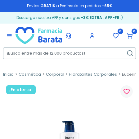
Envíos
GRATIS
a Península en pedidos
+65€
Descarga nuestra APP y consigue
-3€ EXTRA
:
APP-FB
;)
0
0
menu
Inicio
Cosmética
Corporal
Hidratantes Corporales
Eucerin 
¡En oferta!
favorite_border