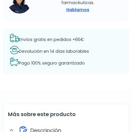
farmacéuticas.
Hablamos
Envíos gratis en pedidos +65€
Devolución en 14 días laborables
Pago 100% seguro garantizado
Más sobre este producto
Descripción
expand_more