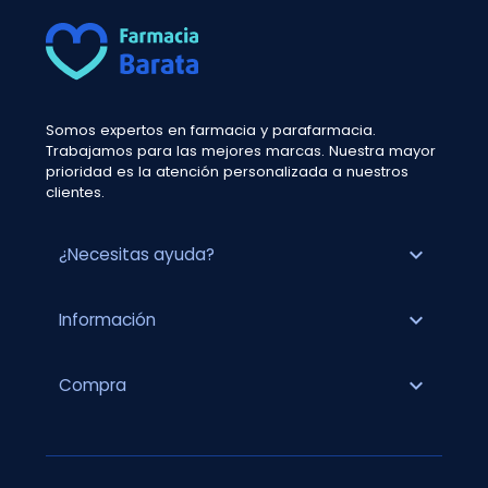
Somos expertos en farmacia y parafarmacia.
Trabajamos para las mejores marcas. Nuestra mayor
prioridad es la atención personalizada a nuestros
clientes.
expand_more
¿Necesitas ayuda?
expand_more
Información
expand_more
Compra