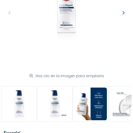
keyboard_arrow_left
keyboard_arrow_right
Anterior
Sigu
Haz clic en la imagen para ampliarla