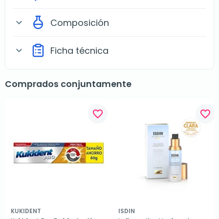
Composición
expand_more
Ficha técnica
expand_more
Comprados conjuntamente
favorite_border
favorite_border
KUKIDENT
ISDIN