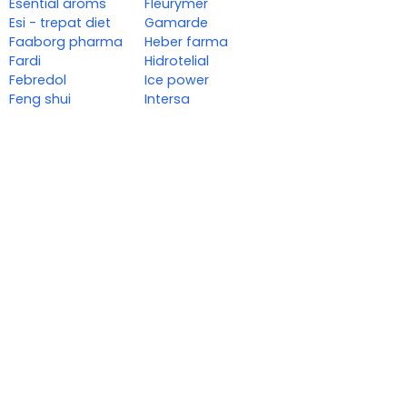
Esential aroms
Fleurymer
Esi - trepat diet
Gamarde
Faaborg pharma
Heber farma
Fardi
Hidrotelial
Febredol
Ice power
Feng shui
Intersa