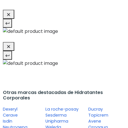
Otras marcas destacadas de Hidratantes
Corporales
Dexeryl
La roche-posay
Ducray
Cerave
Sesderma
Topicrem
Isdin
Unipharma
Avene
Neutrogena
Weleda
Ozoaqua