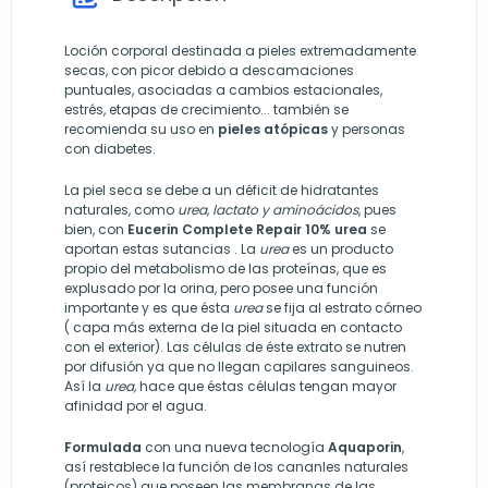
Loción corporal destinada a pieles extremadamente
secas, con picor debido a descamaciones
puntuales, asociadas a cambios estacionales,
estrés, etapas de crecimiento... también se
recomienda su uso en
pieles atópicas
y personas
con diabetes.
La piel seca se debe a un déficit de hidratantes
naturales, como
urea, lactato y aminoácidos
, pues
bien, con
Eucerin Complete Repair 10% urea
se
aportan estas sutancias . La
urea
es un producto
propio del metabolismo de las proteínas, que es
explusado por la orina, pero posee una función
importante y es que ésta
urea
se fija al estrato córneo
( capa más externa de la piel situada en contacto
con el exterior). Las células de éste extrato se nutren
por difusión ya que no llegan capilares sanguineos.
Así la
urea,
hace que éstas células tengan mayor
afinidad por el agua.
Formulada
con una nueva tecnología
Aquaporin
,
así restablece la función de los cananles naturales
(proteicos) que poseen las membranas de las