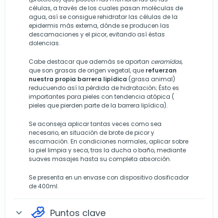
células, a través de los cuales pasan moléculas de
agua, así se consigue rehidratar las células de la
epidermis más externa, dónde se producen las
descamaciones y el picor, evitando así éstas
dolencias.
Cabe destacar que además se aportan
ceramidas,
que son grasas de origen vegetal, que
refuerzan
nuestra propia barrera lipídica
(grasa animal)
reducuendo así la pérdida de hidratación; Ésto es
importantes para pieles con tendencia atópica (
pieles que pierden parte de la barrera lipídica).
Se aconseja aplicar tantas veces como sea
necesario, en situación de brote de picor y
escamación. En condiciones normales, aplicar sobre
la piel limpia y seca, tras la ducha o baño, mediante
suaves masajes hasta su completa absorción.
Se presenta en un envase con dispositivo dosificador
de 400ml.
Puntos clave
expand_more