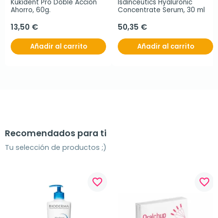
Kukident Pro Doble Acción 
Isdinceutics Hyaluronic 
Ahorro, 60g.
Concentrate Serum, 30 ml
13,50 €
50,35 €
Añadir al carrito
Añadir al carrito
Recomendados para ti
Tu selección de productos ;)
favorite_border
favorite_border