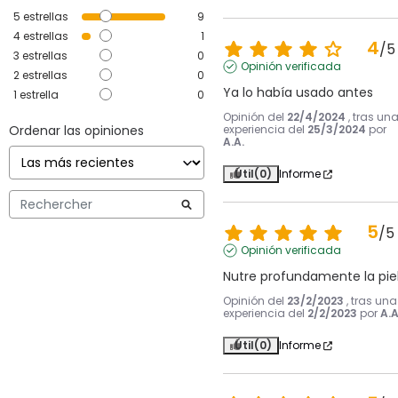
5
estrellas
9
4
estrellas
1
4
/
5
3
estrellas
0
Opinión verificada
2
estrellas
0
Ya lo había usado antes
1
estrella
0
Opinión del
22/4/2024
, tras un
Ordenar las opiniones
experiencia del
25/3/2024
por
A.A.
Útil
(0)
Informe
5
/
5
Opinión verificada
Nutre profundamente la pie
Opinión del
23/2/2023
, tras una
experiencia del
2/2/2023
por
A.A
Útil
(0)
Informe