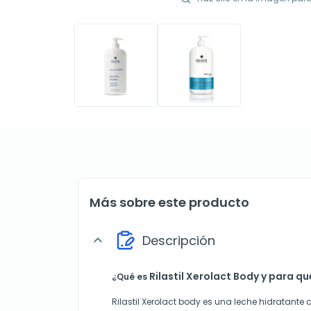
Más sobre este producto
Descripción
expand_more
Rilastil Xerolact Body y para qu
¿Qué es
Rilastil Xerolact body es una leche hidratant