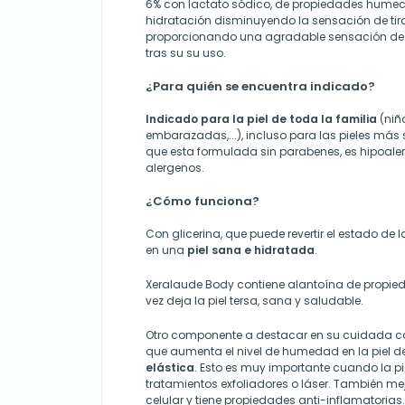
6% con lactato sódico, de propiedades hume
hidratación disminuyendo la sensación de tiran
proporcionando una agradable sensación de 
tras su su uso.
¿Para quién se encuentra indicado?
Indicado para la piel de toda la familia
(niñ
embarazadas,...), incluso para las pieles más 
que esta formulada sin parabenes, es hipoaler
alergenos.
¿Cómo funciona?
Con glicerina, que puede revertir el estado de l
en una
piel sana e hidratada
.
Xeralaude Body contiene alantoína de propie
vez deja la piel tersa, sana y saludable.
Otro componente a destacar en su cuidada co
que aumenta el nivel de humedad en la piel d
elástica
. Esto es muy importante cuando la p
tratamientos exfoliadores o láser. También me
celular y tiene propiedades anti-inflamatorias.