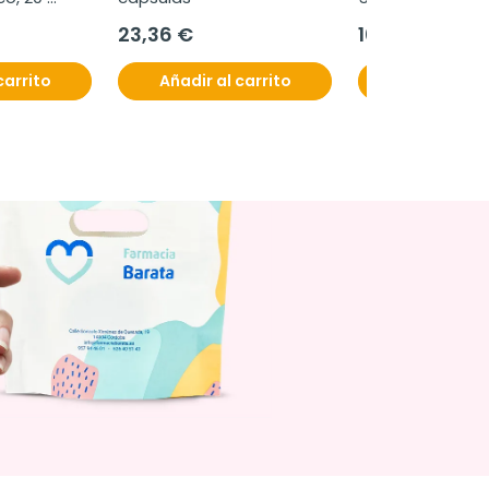
23,36 €
10,50 €
carrito
Añadir al carrito
Añadir al c