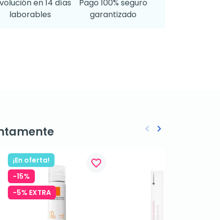
volución en 14 días
Pago 100% seguro
laborables
garantizado
keyboard_arrow_left
keyboard_arrow_right
ntamente
Anterior
Siguiente
¡En oferta!
favorite_border
favorite_border
-15%
-5% EXTRA