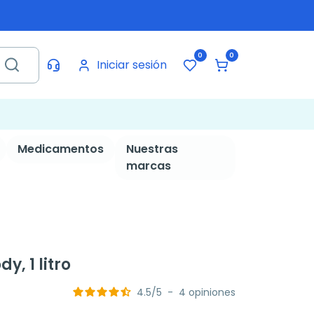
0
0
Iniciar sesión
Medicamentos
Nuestras
marcas
y, 1 litro
4.5
/
5
-
4
opiniones