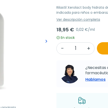
Rilastil Xerolact body hidrata 
indicada para niños o embara
Ver descripción completa
18,95 €
0,02 €/ml
En stock
keyboard_arrow_right
Siguiente
¿Necesitas 
farmacéutic
Hablamos
a ampliarla