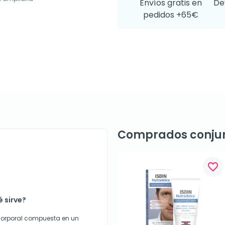
Envíos gratis en
De
pedidos +65€
Comprados conju
favorite_border
é sirve?
e corporal compuesta en un