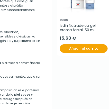
ctantes que consiguen
tez y el prúrito
alivio inmediatamente
ISDIN
Isdin Nutradeica gel 
crema facial, 50 ml
os, ancianos,
sensibles y alérgicas ya
15,60 €
génico, y su perfume es sin
Añadir al carrito
a piel reseca convirtiéndola
dades calmantes, que a su
mposición es el pantenol
ejando la
piel suave y
iel resurge después de
jora la regeneración