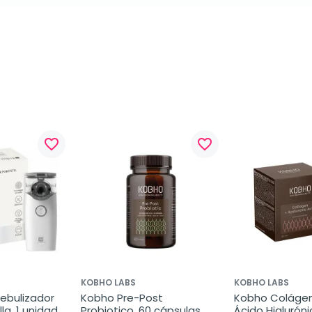
favorite_border
favorite_border
KOBHO LABS
KOBHO LABS
ebulizador 
Kobho Pre-Post 
Kobho Colágen
la, 1 unidad
Probiotico, 60 cápsulas
Ácido Hialurónic