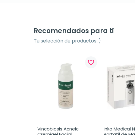
Recomendados para ti
Tu selección de productos ;)
favorite_border
favorite_border
ductor de 
Vincobiosis Acneic 
Inko Medical N
 gr
Cremigel Facial 
Portatil de Mal