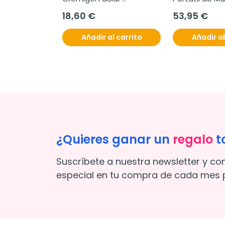
Dermoequilibrante, 50 ml
18,60 €
53,95 €
l carrito
Añadir al carrito
Añadir al
¿Quieres ganar un
regalo
t
Suscríbete a nuestra newsletter y co
especial en tu compra de cada mes p