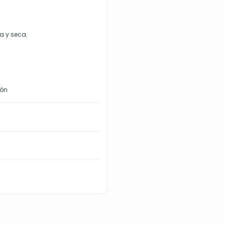
ia y seca.
ión