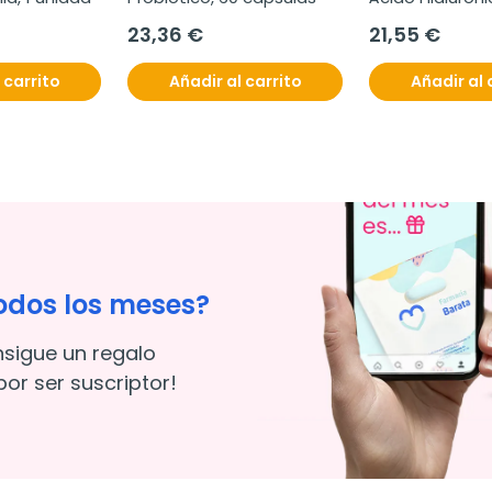
viales
23,36 €
21,55 €
 carrito
Añadir al carrito
Añadir al 
odos los meses?
nsigue un regalo
or ser suscriptor!