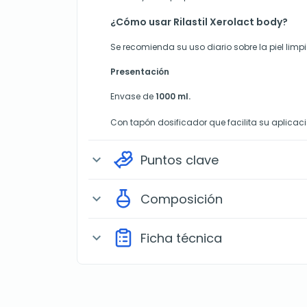
¿Cómo usar Rilastil Xerolact body?
Se recomienda su uso diario sobre la piel limp
Presentación
Envase de
1000 ml.
Con tapón dosificador que facilita su aplicac
Puntos clave
expand_more
Composición
expand_more
Ficha técnica
expand_more