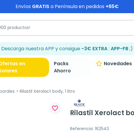
Envíos
GRATIS
a Península en pedidos
+65€
Descarga nuestra APP y consigue
-3€ EXTRA
:
APP-FB
;)
Ofertas en
Packs
Novedades
Solares
Ahorro
porales
Rilastil Xerolact body, 1 litro
favorite_border
Rilastil Xerolact bod
Referencia: 162543