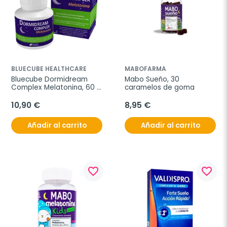
BLUECUBE HEALTHCARE
MABOFARMA
Bluecube Dormidream 
Mabo Sueño, 30 
Complex Melatonina, 60 
caramelos de goma
cápsulas
10,90 €
8,95 €
Añadir al carrito
Añadir al carrito
favorite_border
favorite_border