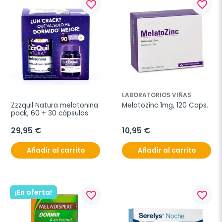
favorite_border
favorite_border
LABORATORIOS VIÑAS
Zzzquil Natura melatonina 
Melatozinc 1mg, 120 Caps.
pack, 60 + 30 cápsulas
29,95 €
10,95 €
Añadir al carrito
Añadir al carrito
¡En oferta!
favorite_border
favorite_border