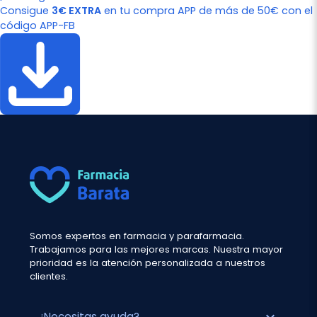
Consigue
3€ EXTRA
en tu compra APP de más de 50€ con el
código APP-FB
Somos expertos en farmacia y parafarmacia.
Trabajamos para las mejores marcas. Nuestra mayor
prioridad es la atención personalizada a nuestros
clientes.
expand_more
¿Necesitas ayuda?