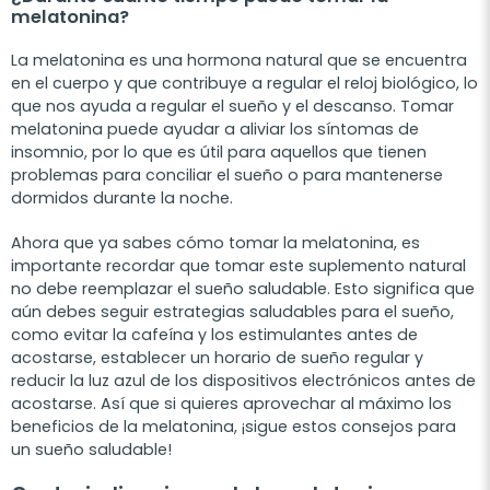
melatonina?
La melatonina es una hormona natural que se encuentra
en el cuerpo y que contribuye a regular el reloj biológico, lo
que nos ayuda a regular el sueño y el descanso. Tomar
melatonina puede ayudar a aliviar los síntomas de
insomnio, por lo que es útil para aquellos que tienen
problemas para conciliar el sueño o para mantenerse
dormidos durante la noche.
Ah
ora
que
ya
sab
es
c
ó
mo
to
mar
la
mel
aton
ina
,
es
important
e
record
ar
que
to
mar
este
su
plement
o
natural
no
de
be
re
empl
azar
el
sue
ño
sal
ud
able
.
Est
o
signific
a
que
a
ú
n
deb
es
se
gu
ir
est
r
ateg
ias
sal
ud
ables
para
el
sue
ño
,
com
o
ev
itar
la
cafe
í
na
y
los
estim
ul
antes
ant
es
de
ac
ost
arse
,
est
able
cer
un
hor
ario
de
sue
ño
regular
y
redu
c
ir
la
l
uz
az
ul
de
los
dispos
it
iv
os
electr
ó
nic
os
ant
es
de
ac
ost
arse
.
As
í
que
si
qu
ie
res
a
pro
ve
char
al
m
á
x
imo
los
benefic
ios
de
la
mel
aton
ina
,
¡
s
igue
est
os
con
se
j
os
para
un
sue
ño
sal
ud
able
!