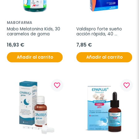
MABOFARMA
Mabo Melatonina Kids, 30 
Valdispro forte sueño 
caramelos de goma
acción rápida, 40 
comprimidos 
bucodispensables
16,93 €
7,85 €
Añadir al carrito
Añadir al carrito
favorite_border
favorite_border