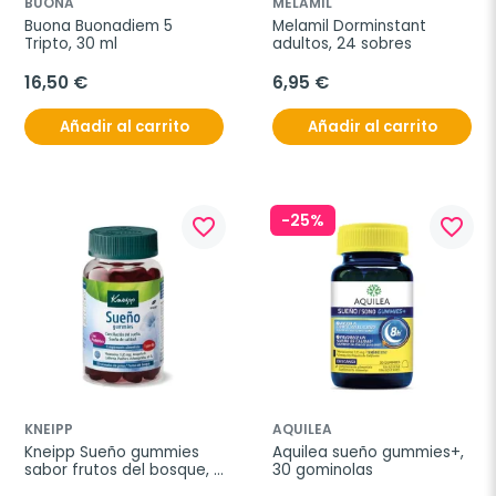
BUONA
MELAMIL
Buona Buonadiem 5 
Melamil Dorminstant 
Tripto, 30 ml
adultos, 24 sobres
16,50 €
6,95 €
Añadir al carrito
Añadir al carrito
-25%
favorite_border
favorite_border
KNEIPP
AQUILEA
Kneipp Sueño gummies 
Aquilea sueño gummies+, 
sabor frutos del bosque, 
30 gominolas
60 gominolas