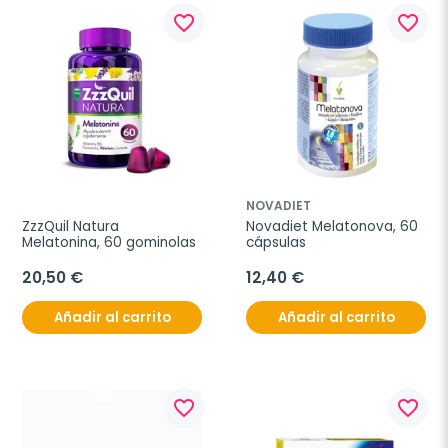
favorite_border
favorite_border
NOVADIET
ZzzQuil Natura 
Novadiet Melatonova, 60 
Melatonina, 60 gominolas
cápsulas
20,50 €
12,40 €
Añadir al carrito
Añadir al carrito
favorite_border
favorite_border