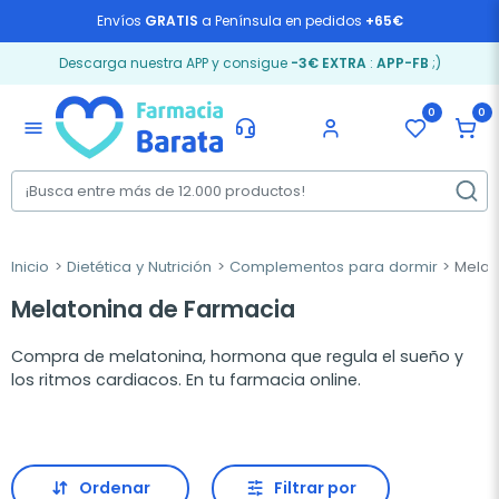
Envíos
GRATIS
a Península en pedidos
+65€
Descarga nuestra APP y consigue
-3€ EXTRA
:
APP-FB
;)
0
0
menu
Inicio
Dietética y Nutrición
Complementos para dormir
Melat
Melatonina de Farmacia
Compra de melatonina, hormona que regula el sueño y
los ritmos cardiacos. En tu farmacia online.
Ordenar
Filtrar por