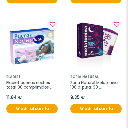
favorite_border
favorite_border
ELADIET
SORIA NATURAL
Eladiet buenas noches 
Soria Natural Melatonina 
total, 30 comprimidos 
100 % pura, 90 
bicapa
comprimidos
11,84 €
9,35 €
Añadir al carrito
Añadir al carrito