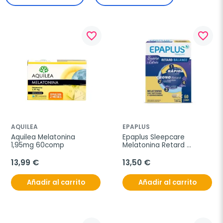
favorite_border
favorite_border
AQUILEA
EPAPLUS
Aquilea Melatonina 
Epaplus Sleepcare 
1,95mg 60comp
Melatonina Retard 
Balance, 60 comprimidos
13,99 €
13,50 €
Añadir al carrito
Añadir al carrito