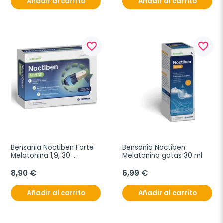
Añadir al carrito
Añadir al carrito
favorite_border
favorite_border
Bensania Noctiben Forte 
Bensania Noctiben 
Melatonina 1,9, 30 
Melatonina gotas 30 ml
comprimidos
8,90 €
6,99 €
Añadir al carrito
Añadir al carrito