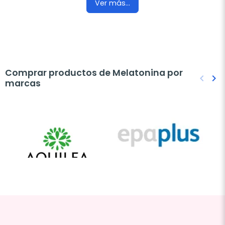
Ver más...
Comprar productos de Melatonina por
keyboard_arrow_left
keyboard_arrow_right
marcas
Anteri
Sig