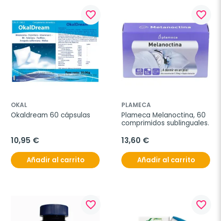
favorite_border
favorite_border
OKAL
PLAMECA
Okaldream 60 cápsulas
Plameca Melanoctina, 60 
comprimidos sublinguales.
10,95 €
13,60 €
Añadir al carrito
Añadir al carrito
favorite_border
favorite_border