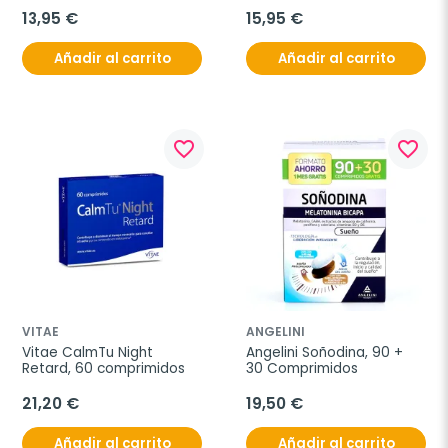
13,95 €
15,95 €
Añadir al carrito
Añadir al carrito
favorite_border
favorite_border
VITAE
ANGELINI
Vitae CalmTu Night 
Angelini Soñodina, 90 + 
Retard, 60 comprimidos
30 Comprimidos
21,20 €
19,50 €
Añadir al carrito
Añadir al carrito