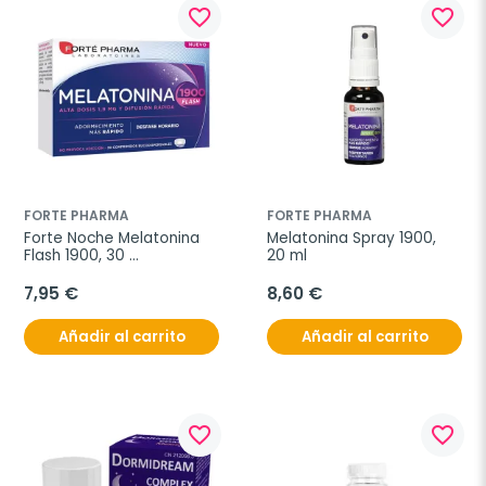
favorite_border
favorite_border
FORTE PHARMA
FORTE PHARMA
Forte Noche Melatonina 
Melatonina Spray 1900, 
Flash 1900, 30 
20 ml
comprimidos 
bucodispersables
7,95 €
8,60 €
Añadir al carrito
Añadir al carrito
favorite_border
favorite_border