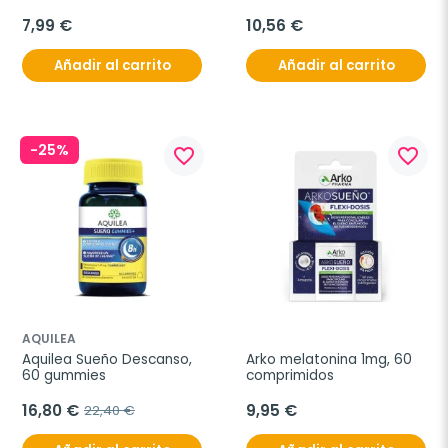
7,99 €
10,56 €
Añadir al carrito
Añadir al carrito
-25%
favorite_border
favorite_border
AQUILEA
Aquilea Sueño Descanso, 
Arko melatonina 1mg, 60 
60 gummies
comprimidos
16,80 €
9,95 €
22,40 €