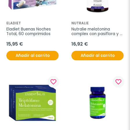
ELADIET
NUTRALIE
Eladiet Buenas Noches 
Nutralie melatonina 
Total, 60 comprimidos
complex con pasiflora y 
valeriana, 60 cápsulas
15,95 €
16,92 €
Añadir al carrito
Añadir al carrito
favorite_border
favorite_border