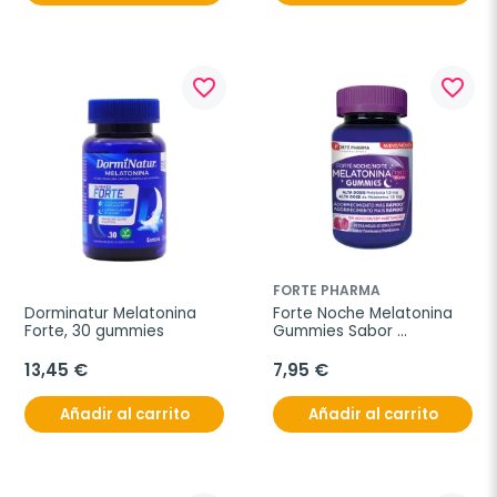
favorite_border
favorite_border
FORTE PHARMA
Dorminatur Melatonina 
Forte Noche Melatonina 
Forte, 30 gummies
Gummies Sabor 
Frambuesa, 30 gummies
13,45 €
7,95 €
Añadir al carrito
Añadir al carrito