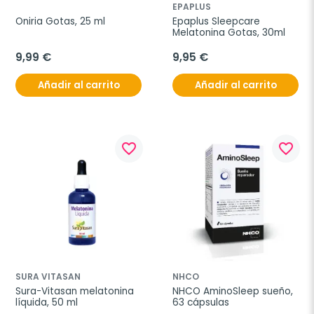
EPAPLUS
Oniria Gotas, 25 ml
Epaplus Sleepcare 
Melatonina Gotas, 30ml
9,99 €
9,95 €
Añadir al carrito
Añadir al carrito
favorite_border
favorite_border
SURA VITASAN
NHCO
Sura-Vitasan melatonina 
NHCO AminoSleep sueño, 
líquida, 50 ml
63 cápsulas