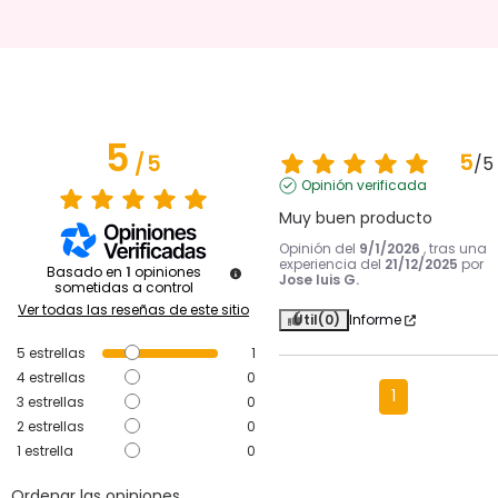
5
5
/
5
/
5
Opinión verificada
Muy buen producto
Opinión del
9/1/2026
, tras una
experiencia del
21/12/2025
por
Basado en
1
opiniones
Jose luis G.
sometidas a control
Ver todas las reseñas de este sitio
Útil
(0)
Informe
5
estrellas
1
4
estrellas
0
1
3
estrellas
0
2
estrellas
0
1
estrella
0
Ordenar las opiniones