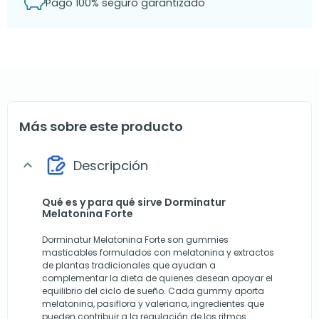
Pago 100% seguro garantizado
Más sobre este producto
Descripción
expand_more
Qué es y para qué sirve Dorminatur
Melatonina Forte
Dorminatur Melatonina Forte son gummies
masticables formulados con melatonina y extractos
de plantas tradicionales que ayudan a
complementar la dieta de quienes desean apoyar el
equilibrio del ciclo de sueño. Cada gummy aporta
melatonina, pasiflora y valeriana, ingredientes que
pueden contribuir a la regulación de los ritmos