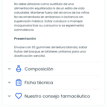
No debe utilizarse como sustituto de una
alimentación equilibrada ni de un estilo de vida
saludable. Mantener fuera del alcance de los niños.
No recomendado en embarazo o lactancia sin
supervisión médica. Evitar conducir o manejar
maquinaria tras su consumo si se experimenta
somnolencia.
Presentación
Envase con 30 gummies de textura blanda, sabor
frutas del bosque, en blísteres unitarios para una
dosificación sencilla.
Composición
expand_more
Ficha técnica
expand_more
Nuestro consejo farmacéutico
expand_more