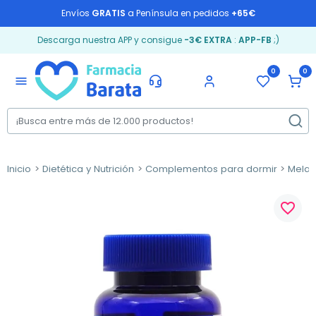
Envíos
GRATIS
a Península en pedidos
+65€
Descarga nuestra APP y consigue
-3€ EXTRA
:
APP-FB
;)
0
0
menu
Inicio
Dietética y Nutrición
Complementos para dormir
Melat
favorite_border