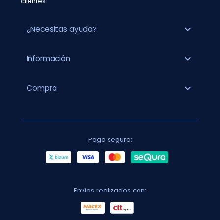
clientes.
expand_more
¿Necesitas ayuda?
expand_more
Información
expand_more
Compra
Pago seguro:
Envíos realizados con: