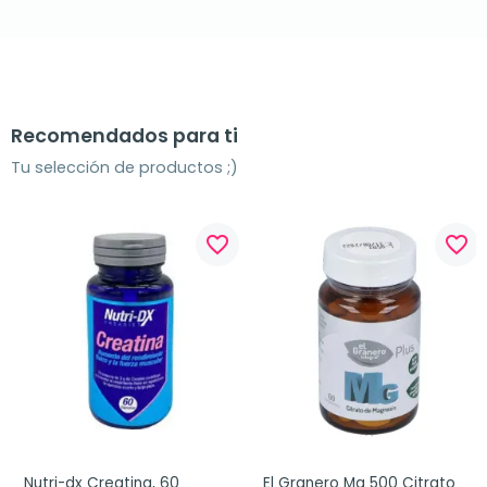
Recomendados para ti
Tu selección de productos ;)
favorite_border
favorite_border
Nutri-dx Creatina, 60 
El Granero Mg 500 Citrato 