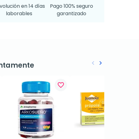
volución en 14 días
Pago 100% seguro
laborables
garantizado
keyboard_arrow_left
keyboard_arrow_right
ntamente
Anterior
Siguiente
favorite_border
favorite_border