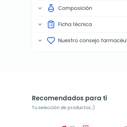
Composición
expand_more
Ficha técnica
expand_more
Nuestro consejo farmacéu
expand_more
Recomendados para ti
Tu selección de productos ;)