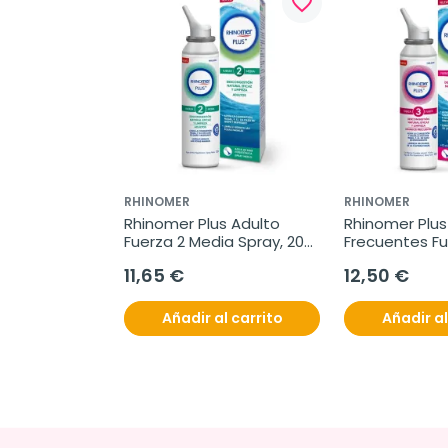
favorite_border
RHINOMER
RHINOMER
Rhinomer Plus Adulto 
Rhinomer Plus 
Fuerza 2 Media Spray, 200 
Frecuentes Fu
ml
Fuerte Spray,
11,65 €
12,50 €
Añadir al carrito
Añadir al