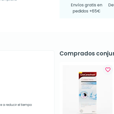
Envíos gratis en
De
pedidos +65€
Comprados conju
favorite_border
 a reducir el tiempo