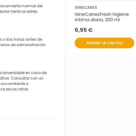
ncionamiento normal del
GINECANES
ulas frente al estrés
GineCanesfresh higiene 
íntima diaria, 200 ml
6,95 €
a o dos horas antes de
Añadir al carrito
arios de administración
recomendable en caso de
años. Consultar con un
 concomitante o
ce de los niños.