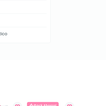
tico
¡Pack Ahorro!