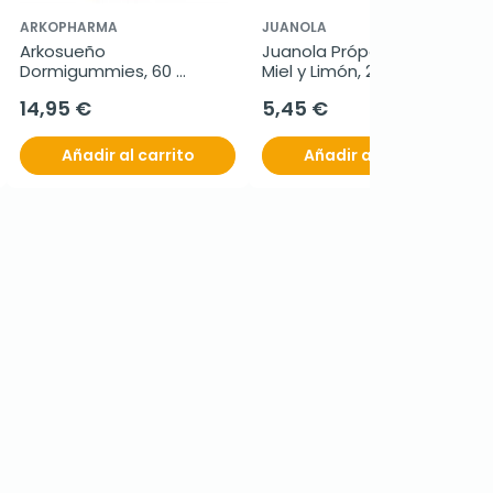
ARKOPHARMA
JUANOLA
Arkosueño 
Juanola Própolis Hedera, 
Dormigummies, 60 
Miel y Limón, 24 Pastillas.
gominolas sin azúcar
14,95 €
5,45 €
Añadir al carrito
Añadir al carrito