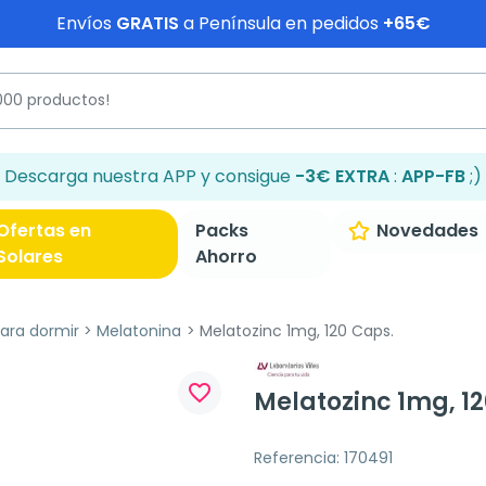
Envíos
GRATIS
a Península en pedidos
+65€
Descarga nuestra APP y consigue
-3€ EXTRA
:
APP-FB
;)
Ofertas en
Packs
Novedades
Solares
Ahorro
ra dormir
Melatonina
Melatozinc 1mg, 120 Caps.
favorite_border
Melatozinc 1mg, 1
Referencia: 170491