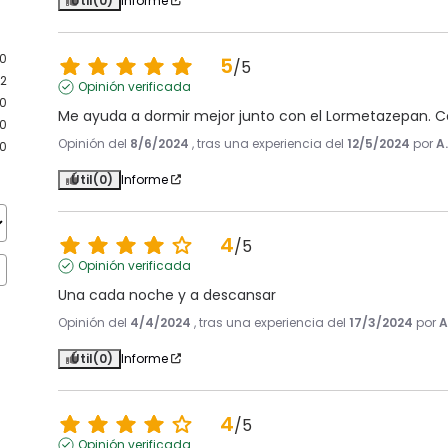
Útil
(0)
Informe
10
5
/
5
2
Opinión verificada
0
Me ayuda a dormir mejor junto con el Lormetazepan. C
0
Opinión del
8/6/2024
, tras una experiencia del
12/5/2024
por
A
0
Útil
(0)
Informe
4
/
5
Opinión verificada
Una cada noche y a descansar
Opinión del
4/4/2024
, tras una experiencia del
17/3/2024
por
A
Útil
(0)
Informe
4
/
5
Opinión verificada