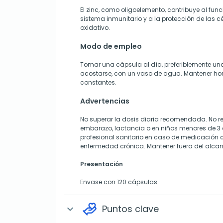
El zinc, como oligoelemento, contribuye al fu
sistema inmunitario y a la protección de las cél
oxidativo.
Modo de empleo
Tomar una cápsula al día, preferiblemente un
acostarse, con un vaso de agua. Mantener hor
constantes.
Advertencias
No superar la dosis diaria recomendada. No 
embarazo, lactancia o en niños menores de 3 
profesional sanitario en caso de medicación
enfermedad crónica. Mantener fuera del alcan
Presentación
Envase con 120 cápsulas.
Puntos clave
expand_more