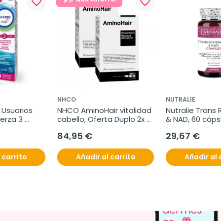
favorite_border
favorite_border
NHCO
NUTRALIE
Usuarios 
NHCO AminoHair vitalidad 
Nutralie Trans 
erza 3 
cabello, Oferta Duplo 2x 
& NAD, 60 cáps
 200 ml
168 cápsulas
84,95 €
29,67 €
 carrito
Añadir al carrito
Añadir al 