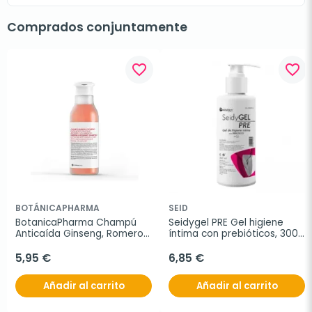
Comprados conjuntamente
favorite_border
favorite_border
BOTÁNICAPHARMA
SEID
BotanicaPharma Champú 
Seidygel PRE Gel higiene 
Anticaída Ginseng, Romero 
íntima con prebióticos, 300 
y Aciano, 250ml.
ml
5,95 €
6,85 €
Añadir al carrito
Añadir al carrito