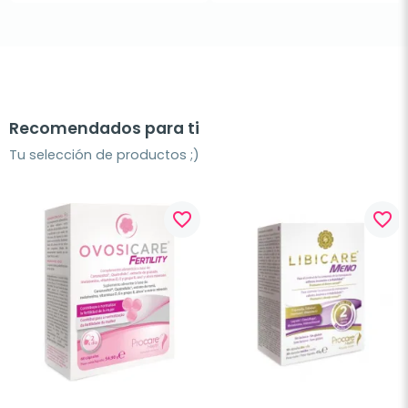
Recomendados para ti
Tu selección de productos ;)
favorite_border
favorite_border