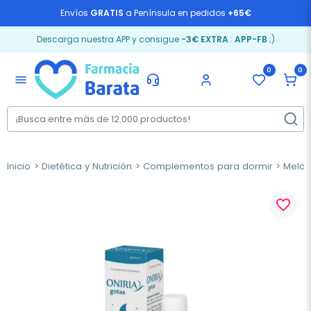
Envíos
GRATIS
a Península en pedidos
+65€
Descarga nuestra APP y consigue
-3€ EXTRA
:
APP-FB
;)
0
0
menu
Inicio
Dietética y Nutrición
Complementos para dormir
Melat
favorite_border