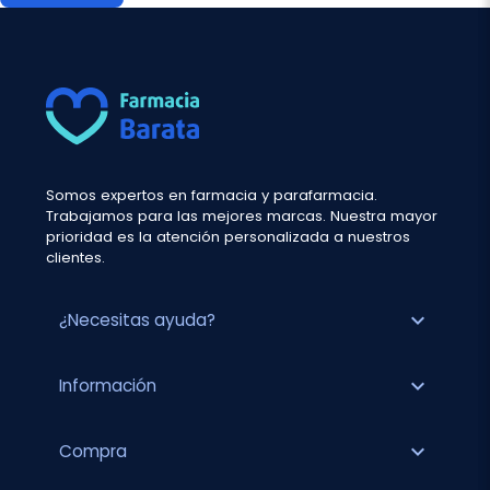
Somos expertos en farmacia y parafarmacia.
Trabajamos para las mejores marcas. Nuestra mayor
prioridad es la atención personalizada a nuestros
clientes.
expand_more
¿Necesitas ayuda?
expand_more
Información
expand_more
Compra