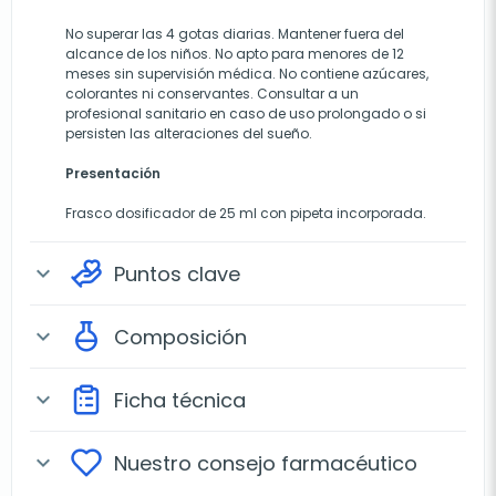
No superar las 4 gotas diarias. Mantener fuera del
alcance de los niños. No apto para menores de 12
meses sin supervisión médica. No contiene azúcares,
colorantes ni conservantes. Consultar a un
profesional sanitario en caso de uso prolongado o si
persisten las alteraciones del sueño.
Presentación
Frasco dosificador de 25 ml con pipeta incorporada.
Puntos clave
expand_more
Composición
expand_more
Ficha técnica
expand_more
Nuestro consejo farmacéutico
expand_more