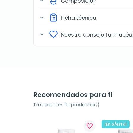
Composición
expand_more
Ficha técnica
expand_more
Nuestro consejo farmacéu
expand_more
Recomendados para ti
Tu selección de productos ;)
¡En oferta!
favorite_border