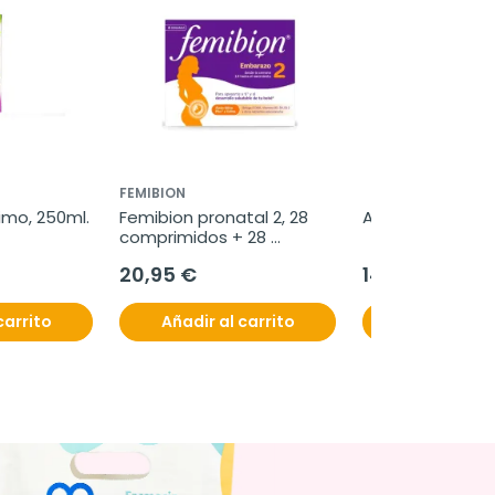
FEMIBION
imo, 250ml.
Femibion pronatal 2, 28 
Audiovit, 30 cáp
comprimidos + 28 
cápsulas
20,95 €
14,95 €
carrito
Añadir al carrito
Añadir al c