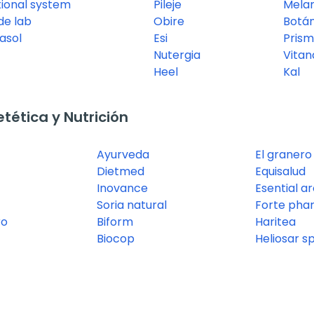
tional system
Pileje
Melam
e lab
Obire
Botá
asol
Esi
Prism
Nutergia
Vitan
Heel
Kal
ética y Nutrición
Ayurveda
El granero
Dietmed
Equisalud
Inovance
Esential a
Soria natural
Forte pha
ro
Biform
Haritea
Biocop
Heliosar s