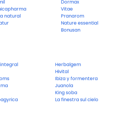
il
Dormax
nicapharma
Vitae
a natural
Pranarom
atur
Nature essential
Bonusan
 integral
Herbalgem
Hivital
roms
Ibiza y formentera
rma
Juanola
King soba
pagyrica
La finestra sul cielo