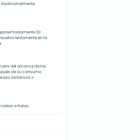
on tradicionalmente
 aproximadamente 30
isuelva lentamente en la
a.
fuera del alcance de los
espués de su consumo.
razo, lactancia o
sabor a frutas.