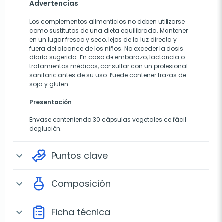
Advertencias
Los complementos alimenticios no deben utilizarse
como sustitutos de una dieta equilibrada. Mantener
en un lugar fresco y seco, lejos de la luz directa y
fuera del alcance de los niños. No exceder la dosis
diaria sugerida. En caso de embarazo, lactancia o
tratamientos médicos, consultar con un profesional
sanitario antes de su uso. Puede contener trazas de
soja y gluten.
Presentación
Envase conteniendo 30 cápsulas vegetales de fácil
deglución.
Puntos clave
expand_more
Composición
expand_more
Ficha técnica
expand_more