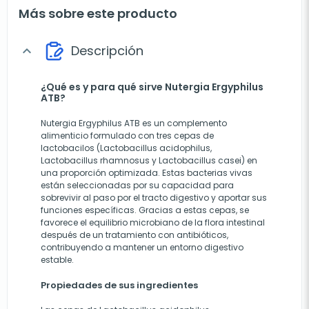
Más sobre este producto
Descripción
expand_more
¿Qué es y para qué sirve Nutergia Ergyphilus
ATB?
Nutergia Ergyphilus ATB es un complemento
alimenticio formulado con tres cepas de
lactobacilos (Lactobacillus acidophilus,
Lactobacillus rhamnosus y Lactobacillus casei) en
una proporción optimizada. Estas bacterias vivas
están seleccionadas por su capacidad para
sobrevivir al paso por el tracto digestivo y aportar sus
funciones específicas. Gracias a estas cepas, se
favorece el equilibrio microbiano de la flora intestinal
después de un tratamiento con antibióticos,
contribuyendo a mantener un entorno digestivo
estable.
Propiedades de sus ingredientes