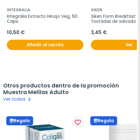
INTEGRALIA
SIKEN
Integralia Extracto Hinojo Veg, 60 
Siken Form Breakfast T
Caps.
Tostadas de salvado de
250g.
10,50 €
3,45 €
Añadir al carrito
Ver
Otros productos dentro de la promoción
Muestra Melilax Adulto
keyboard_arrow_right
Ver todos
Regalo
Regalo
favorite_border