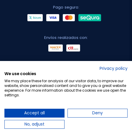
Pago seguro:
Envíos realizados con:
No lo decimos nosotros...
Privacy policy
We use cookies
¡Tu opinión es importante!
We may place these for analysis of our visitor data, to improve our
website, show personalised content and to give you a great website
experience. For more information about the cookies we use open the
settings.
Copyright © 2010-2026 Farmacia Barata S.L. Todos los
derechos reservados.
Accept all
Deny
No, adjust