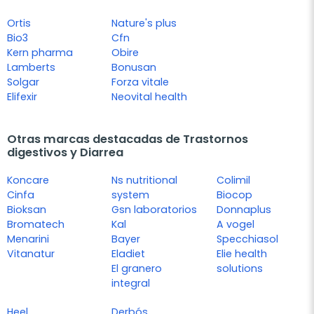
Ortis
Nature's plus
Bio3
Cfn
Kern pharma
Obire
Lamberts
Bonusan
Solgar
Forza vitale
Elifexir
Neovital health
Otras marcas destacadas de Trastornos
digestivos y Diarrea
Koncare
Ns nutritional
Colimil
Cinfa
system
Biocop
Bioksan
Gsn laboratorios
Donnaplus
Bromatech
Kal
A vogel
Menarini
Bayer
Specchiasol
Vitanatur
Eladiet
Elie health
El granero
solutions
integral
Heel
Derbós