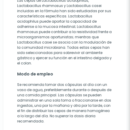
Las cepas de Lactobacillus acidophilus,
Lactobacillus rhamnosus y Lactobacillus casei
incluidas en la fórmula han sido estudiadas por sus
características específicas. Lactobacillus
acidophilus puede aportar la capacidad de
adherirse a la mucosa intestinal; Lactobacillus
rhamnosus puede contribuir a la resistividad frente a
microorganismos oportunistas; mientras que
Lactobacillus casei se asocia con la modulación de
la comunidad microbiana. Todas estas cepas han
sido seleccionadas para sobrevivir al ambiente
gástrico y ejercer su función en el intestino delgado y
el colon.
Modo de empleo
Se recomienda tomar dos cápsulas al día con un
vaso de agua, preferiblemente durante o después de
una comida principal. Las cápsulas se pueden
administrar en una sola toma o fraccionarse en dos
ingestas, una por la mañana y otra por la tarde, con
el fin de distribuir las cepas de manera homogénea
a lo largo del día. No superar la dosis diaria
recomendada.