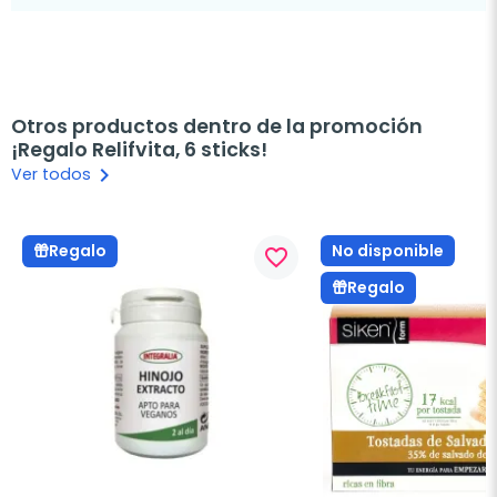
Otros productos dentro de la promoción
¡Regalo Relifvita, 6 sticks!
keyboard_arrow_right
Ver todos
No disponible
Regalo
favorite_border
Regalo