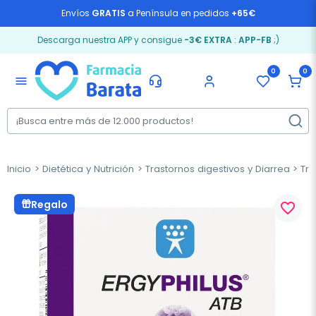
Envíos
GRATIS
a Península en pedidos
+65€
Descarga nuestra APP y consigue
-3€ EXTRA
:
APP-FB
;)
0
0
menu
Inicio
Dietética y Nutrición
Trastornos digestivos y Diarrea
Trá
Regalo
favorite_border