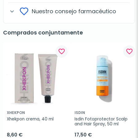
Nuestro consejo farmacéutico
expand_more
Comprados conjuntamente
favorite_border
favorite_border
XHEKPON
ISDIN
Xhekpon crema, 40 ml
Isdin Fotoprotector Scalp 
and Hair Spray, 50 ml
8,60 €
17,50 €