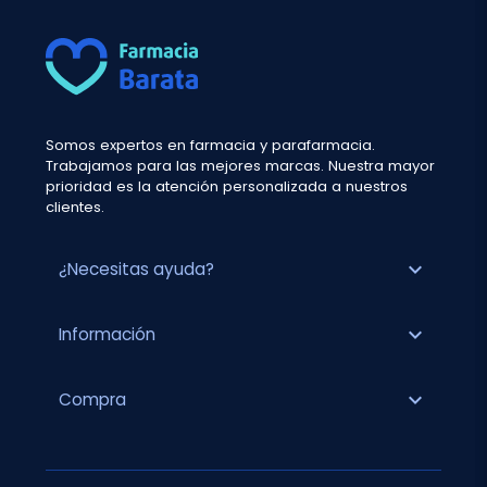
Somos expertos en farmacia y parafarmacia.
Trabajamos para las mejores marcas. Nuestra mayor
prioridad es la atención personalizada a nuestros
clientes.
expand_more
¿Necesitas ayuda?
expand_more
Información
expand_more
Compra