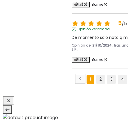
Útil
(0)
Informe
5
/
5
Opinión verificada
De momento solo noto q m
Opinión del
21/10/2024
, tras un
L.P.
Útil
(0)
Informe
1
2
3
4