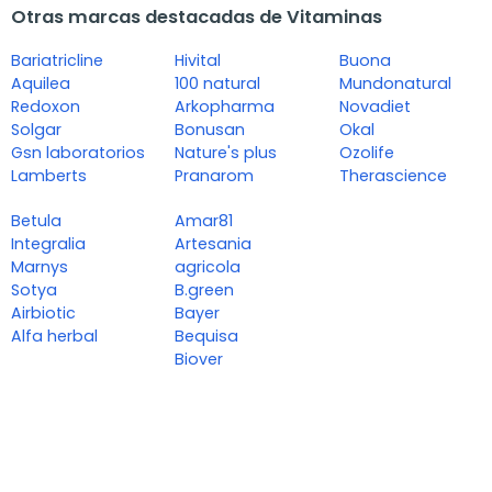
Otras marcas destacadas de Vitaminas
Bariatricline
Hivital
Buona
Aquilea
100 natural
Mundonatural
Redoxon
Arkopharma
Novadiet
Solgar
Bonusan
Okal
Gsn laboratorios
Nature's plus
Ozolife
Lamberts
Pranarom
Therascience
Betula
Amar81
Integralia
Artesania
Marnys
agricola
Sotya
B.green
Airbiotic
Bayer
Alfa herbal
Bequisa
Biover