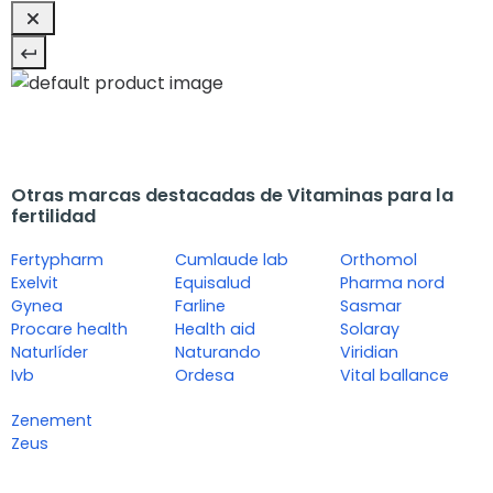
Otras marcas destacadas de Vitaminas para la
fertilidad
Fertypharm
Cumlaude lab
Orthomol
Exelvit
Equisalud
Pharma nord
Gynea
Farline
Sasmar
Procare health
Health aid
Solaray
Naturlíder
Naturando
Viridian
Ivb
Ordesa
Vital ballance
Zenement
Zeus