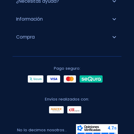
expand_more
¿Necesitas ayuda?
expand_more
Información
expand_more
Compra
Pago seguro:
Envíos realizados con:
No lo decimos nosotros...