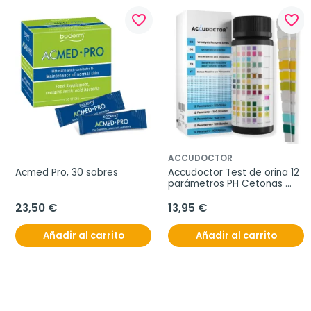
favorite_border
favorite_border
ACCUDOCTOR
Acmed Pro, 30 sobres
Accudoctor Test de orina 12 
parámetros PH Cetonas 
Proteinas Glucosa, 100 Tiras
23,50 €
13,95 €
Añadir al carrito
Añadir al carrito