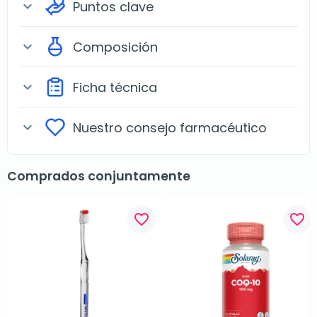
Puntos clave
expand_more
Composición
expand_more
Ficha técnica
expand_more
Nuestro consejo farmacéutico
expand_more
Comprados conjuntamente
favorite_border
favorite_border