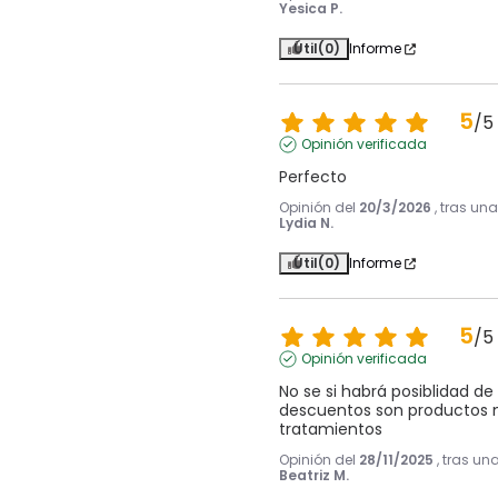
Yesica P.
Útil
(0)
Informe
5
/
5
Opinión verificada
Perfecto
Opinión del
20/3/2026
, tras un
Lydia N.
Útil
(0)
Informe
5
/
5
Opinión verificada
No se si habrá posiblidad d
descuentos son productos m
tratamientos
Opinión del
28/11/2025
, tras un
Beatriz M.