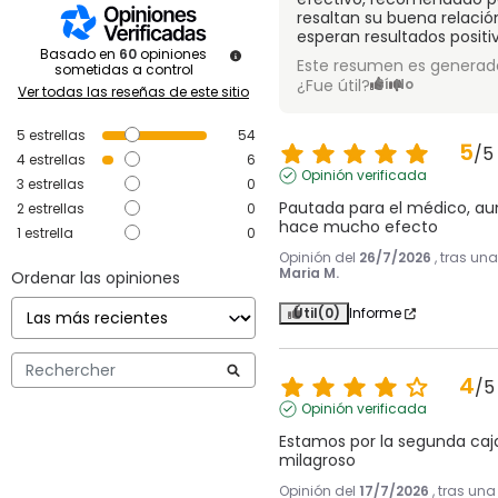
resaltan su buena relació
esperan resultados positivo
Basado en
60
opiniones
Este resumen es generado
sometidas a control
¿Fue útil?
Sí
No
Ver todas las reseñas de este sitio
5
estrellas
54
5
/
5
4
estrellas
6
Opinión verificada
3
estrellas
0
Pautada para el médico, au
2
estrellas
0
hace mucho efecto
1
estrella
0
Opinión del
26/7/2026
, tras un
Maria M.
Ordenar las opiniones
Útil
(0)
Informe
4
/
5
Opinión verificada
Estamos por la segunda caj
milagroso
Opinión del
17/7/2026
, tras un