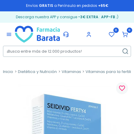
Envíos
GRATIS
a Península en pedidos
+65€
Descarga nuestra APP y consigue
-3€ EXTRA
:
APP-FB
;)
0
0
menu
Inicio
Dietética y Nutrición
Vitaminas
Vitaminas para la fertili
favorite_border