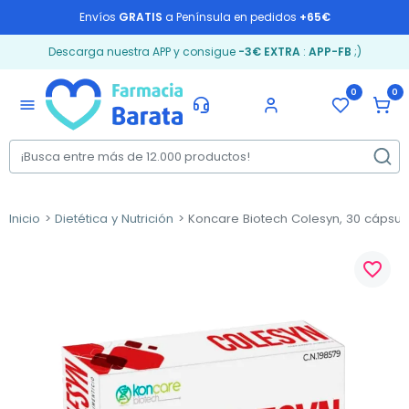
Envíos
GRATIS
a Península en pedidos
+65€
Descarga nuestra APP y consigue
-3€ EXTRA
:
APP-FB
;)
0
0
menu
Inicio
Dietética y Nutrición
Koncare Biotech Colesyn, 30 cápsul
favorite_border