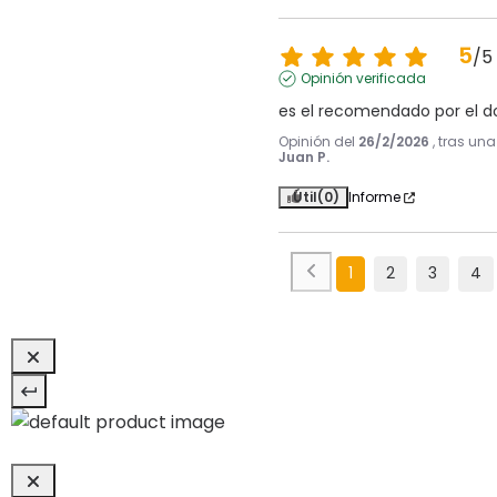
5
/
5
Opinión verificada
es el recomendado por el d
Opinión del
26/2/2026
, tras un
Juan P.
Útil
(0)
Informe
1
2
3
4