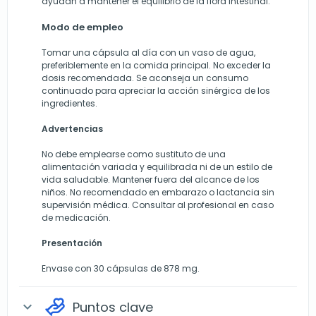
ayudan a mantener el equilibrio de la flora intestinal.
Modo de empleo
Tomar una cápsula al día con un vaso de agua,
preferiblemente en la comida principal. No exceder la
dosis recomendada. Se aconseja un consumo
continuado para apreciar la acción sinérgica de los
ingredientes.
Advertencias
No debe emplearse como sustituto de una
alimentación variada y equilibrada ni de un estilo de
vida saludable. Mantener fuera del alcance de los
niños. No recomendado en embarazo o lactancia sin
supervisión médica. Consultar al profesional en caso
de medicación.
Presentación
Envase con 30 cápsulas de 878 mg.
Puntos clave
expand_more