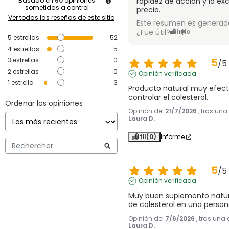
Basado en
60
opiniones
rapidez de acción y la ex
sometidas a control
precio.
Ver todas las reseñas de este sitio
Este resumen es generado
¿Fue útil?
Sí
No
5
estrellas
52
4
estrellas
5
3
estrellas
0
5
/
5
2
estrellas
0
Opinión verificada
1
estrella
3
Producto natural muy efecti
controlar el colesterol.
Ordenar las opiniones
Opinión del
21/7/2026
, tras una
Laura D.
Útil
(0)
Informe
5
/
5
Opinión verificada
Muy buen suplemento natural
de colesterol en una person
Opinión del
7/6/2026
, tras una
Laura D.