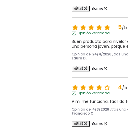
Útil
(0)
Informe
5
/
5
Opinión verificada
Buen producto para nivelar e
una persona joven, porque e
Opinión del
24/4/2026
, tras un
Laura D.
Útil
(0)
Informe
4
/
5
Opinión verificada
A mi me funciona, facil dd t
Opinión del
4/3/2026
, tras una
Francisco C.
Útil
(0)
Informe