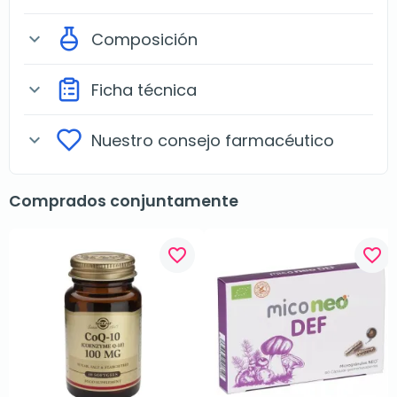
Composición
expand_more
Ficha técnica
expand_more
Nuestro consejo farmacéutico
expand_more
Comprados conjuntamente
favorite_border
favorite_border