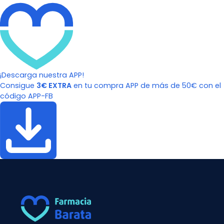
¡Descarga nuestra APP!
Consigue
3€ EXTRA
en tu compra APP de más de 50€ con el
código APP-FB