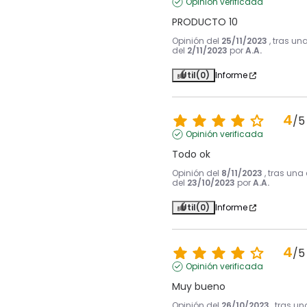
Opinión verificada
PRODUCTO 10
Opinión del
25/11/2023
, tras un
del
2/11/2023
por
A.A.
Útil
(0)
Informe
4
/
5
Opinión verificada
Todo ok
Opinión del
8/11/2023
, tras una
del
23/10/2023
por
A.A.
Útil
(0)
Informe
4
/
5
Opinión verificada
Muy bueno
Opinión del
26/10/2023
, tras u