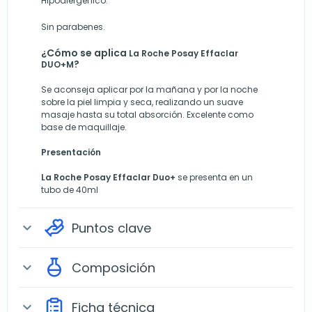
Hipoalergénico.
Sin parabenes.
¿Cómo se aplica
La Roche Posay Effaclar
?
DUO+M
Se aconseja aplicar por la mañana y por la noche
sobre la piel limpia y seca, realizando un suave
masaje hasta su total absorción. Excelente como
base de maquillaje.
Presentación
La Roche Posay Effaclar Duo+
se presenta en un
tubo de 40ml
Puntos clave
expand_more
Composición
expand_more
Ficha técnica
expand_more