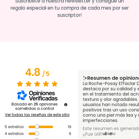
Suscríbete a nuestra newsletter y consigue un
regalo especial en tu compra de cada mes por ser
suscriptor!
4.8
/
5
Resumen de opinion
La Roche-Posay Effaclar
destaca por su calidad y 
en el tratamiento del acn
textura y olor agradables
Basado en
25
opiniones
usuarios han notado resu
sometidas a control
positivos tras un uso cons
Ver todas las reseñas de este sitio
como una piel más lisa 
imperfecciones.
5
estrellas
19
Este resumen es generado
4
estrellas
6
¿Fue útil?
Sí
No