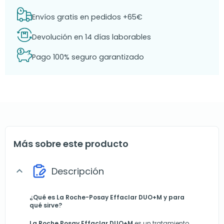
Envíos gratis en pedidos +65€
Devolución en 14 días laborables
Pago 100% seguro garantizado
Más sobre este producto
Descripción
expand_more
¿Qué es La Roche-Posay Effaclar DUO+M y para
qué sirve?
La Roche Posay Effaclar DUO+M
es un tratamiento