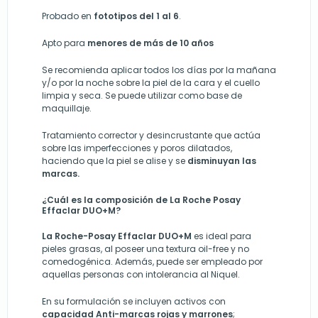
Probado en
fototipos del 1 al 6
.
Apto para
menores de más de 10 años
Se recomienda aplicar todos los días por la mañana
y/o por la noche sobre la piel de la cara y el cuello
limpia y seca. Se puede utilizar como base de
maquillaje.
Tratamiento corrector y desincrustante que actúa
sobre las imperfecciones y poros dilatados,
haciendo que la piel se alise y se
disminuyan las
marcas.
¿Cuál es la composición de
La Roche Posay
Effaclar DUO+M?
La Roche-Posay Effaclar DUO+M
es ideal para
pieles grasas, al poseer una textura oil-free y no
comedogénica. Además, puede ser empleado por
aquellas personas con intolerancia al Niquel.
En su formulación se incluyen activos con
capacidad Anti-marcas rojas y marrones
;