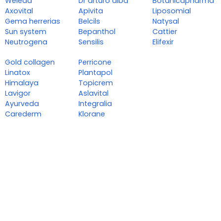
Weleda
Dr arturo alba
Botánicapharma
Axovital
Apivita
Liposomial
Gema herrerias
Belcils
Natysal
Sun system
Bepanthol
Cattier
Neutrogena
Sensilis
Elifexir
Gold collagen
Perricone
Linatox
Plantapol
Himalaya
Topicrem
Lavigor
Aslavital
Ayurveda
Integralia
Carederm
Klorane