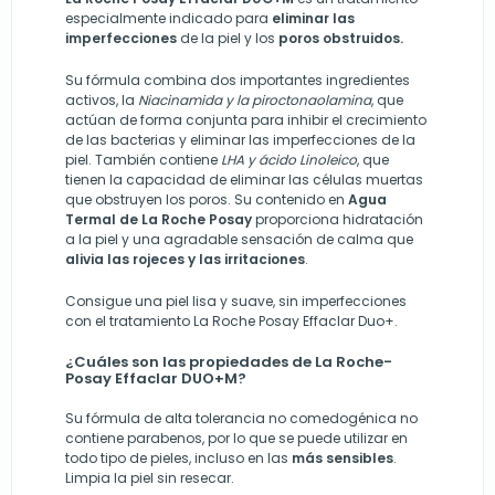
especialmente indicado para
eliminar las
imperfecciones
de la piel y los
poros obstruidos.
Su fórmula combina dos importantes ingredientes
activos, la
Niacinamida y la piroctonaolamina
, que
actúan de forma conjunta para inhibir el crecimiento
de las bacterias y eliminar las imperfecciones de la
piel. También contiene
LHA y ácido Linoleico
, que
tienen la capacidad de eliminar las células muertas
que obstruyen los poros. Su contenido en
Agua
Termal de La Roche Posay
proporciona hidratación
a la piel y una agradable sensación de calma que
alivia las rojeces y las irritaciones
.
Consigue una piel lisa y suave, sin imperfecciones
con el tratamiento La Roche Posay Effaclar Duo+.
¿Cuáles son las propiedades de La Roche-
Posay Effaclar DUO+M?
Su fórmula de alta tolerancia no comedogénica no
contiene parabenos, por lo que se puede utilizar en
todo tipo de pieles, incluso en las
más sensibles
.
Limpia la piel sin resecar.