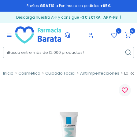
Envíos
GRATIS
a Península en pedidos
+65€
Descarga nuestra APP y consigue
-3€ EXTRA
:
APP-FB
;)
0
0
menu
Inicio
Cosmética
Cuidado Facial
Antiimperfecciones
La Roc
favorite_border