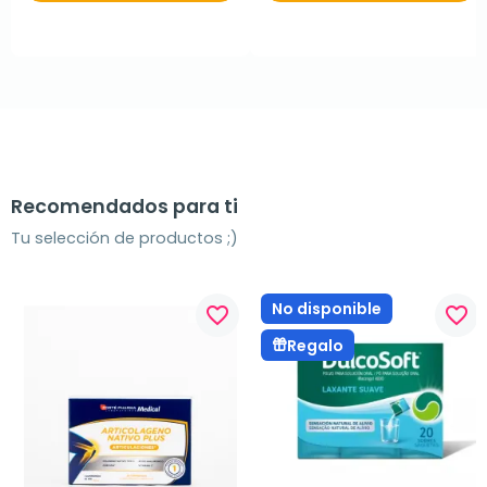
Recomendados para ti
Tu selección de productos ;)
No disponible
favorite_border
favorite_border
Regalo