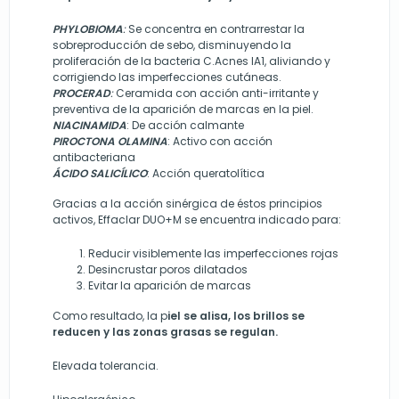
PHYLOBIOMA
:
Se concentra en contrarrestar la
sobreproducción de sebo, disminuyendo la
proliferación de la bacteria C.Acnes IA1, aliviando y
corrigiendo las imperfecciones cutáneas.
PROCERAD
:
Ceramida con acción anti-irritante y
preventiva de la aparición de marcas en la piel.
NIACINAMIDA
: De acción calmante
PIROCTONA OLAMINA
: Activo con acción
antibacteriana
ÁCIDO SALICÍLICO
: Acción queratolítica
Gracias a la acción sinérgica de éstos principios
activos, Effaclar DUO+M se encuentra indicado para:
Reducir visiblemente las imperfecciones rojas
Desincrustar poros dilatados
Evitar la aparición de marcas
Como resultado, la p
iel se alisa, los brillos se
reducen y las zonas grasas se regulan.
Elevada tolerancia.