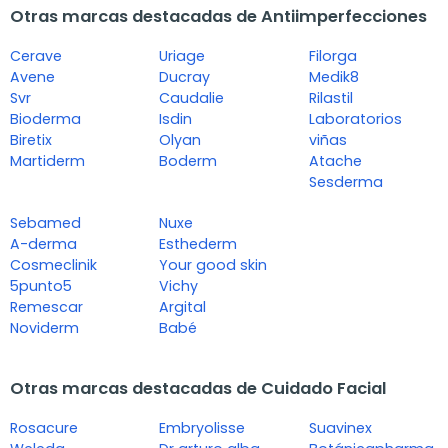
Otras marcas destacadas de Antiimperfecciones
Cerave
Uriage
Filorga
Avene
Ducray
Medik8
Svr
Caudalie
Rilastil
Bioderma
Isdin
Laboratorios
Biretix
Olyan
viñas
Martiderm
Boderm
Atache
Sesderma
Sebamed
Nuxe
A-derma
Esthederm
Cosmeclinik
Your good skin
5punto5
Vichy
Remescar
Argital
Noviderm
Babé
Otras marcas destacadas de Cuidado Facial
Rosacure
Embryolisse
Suavinex