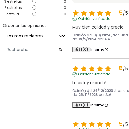
3
estrellas
0
2
estrellas
0
5
/
5
1
estrella
0
Opinión verificada
Ordenar las opiniones
Muy bien calidad y precio
Opinión del
11/3/2024
, tras una
del
19/2/2024
por
A.A.
Útil
(0)
Informe
5
/
5
Opinión verificada
Lo estoy usando!
Opinión del
24/12/2023
, tras u
del
25/11/2023
por
A.A.
Útil
(0)
Informe
5
/
5