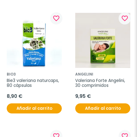
favorite_border
favorite_border
BIO3
ANGELINI
Bie3 valeriana naturcaps, 
Valeriana Forte Angelini, 
80 cápsulas
30 comprimidos
8,90 €
9,95 €
Añadir al carrito
Añadir al carrito
favorite_border
favorite_border