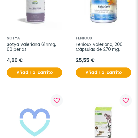
SOTYA
FENIOUX
Sotya Valeriana 614mg, 
Fenioux Valeriana, 200 
60 perlas
Cápsulas de 270 mg.
4,60 €
25,55 €
Añadir al carrito
Añadir al carrito
favorite_border
favorite_border