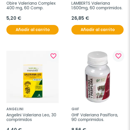
Obire Valeriana Complex 
LAMBERTS Valeriana 
400 mg, 60 Comp.
1.600mg, 60 comprimidos.
5,20 €
26,85 €
Añadir al carrito
Añadir al carrito
favorite_border
favorite_border
ANGELINI
GHF
Angelini Valeriana Leo, 30 
GHF Valeriana Pasiflora, 
comprimidos
90 comprimidos.
4,40 €
8,56 €