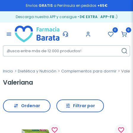
Envíos
GRATIS
a Península en pedidos
+65€
Descarga nuestra APP y consigue
-3€ EXTRA
:
APP-FB
;)
0
0
menu
Inicio
Dietética y Nutrición
Complementos para dormir
Valer
Valeriana
Ordenar
Filtrar por
favorite_border
favorite_border