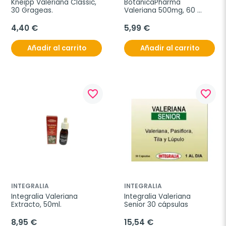
Kneipp Valeriana Classic, 
BotanicaPharma 
30 Grageas.
Valeriana 500mg, 60 
cápsulas.
4,40 €
5,99 €
Añadir al carrito
Añadir al carrito
favorite_border
favorite_border
INTEGRALIA
INTEGRALIA
Integralia Valeriana 
Integralia Valeriana 
Extracto, 50ml.
Senior 30 cápsulas
8,95 €
15,54 €