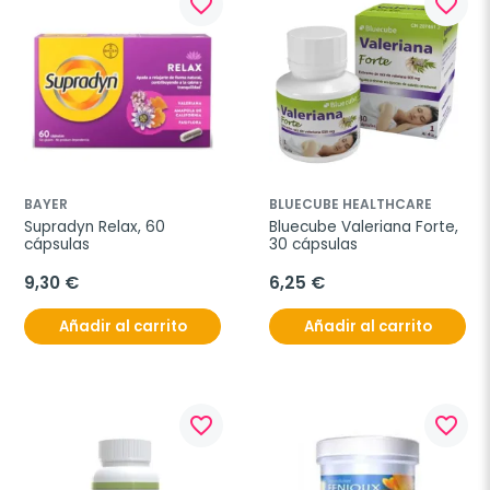
favorite_border
favorite_border
BAYER
BLUECUBE HEALTHCARE
Supradyn Relax, 60 
Bluecube Valeriana Forte, 
cápsulas
30 cápsulas
9,30 €
6,25 €
Añadir al carrito
Añadir al carrito
favorite_border
favorite_border