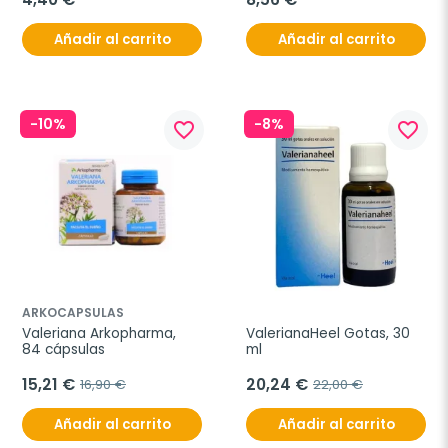
Añadir al carrito
Añadir al carrito
-10%
-8%
favorite_border
favorite_border
ARKOCAPSULAS
Valeriana Arkopharma, 
ValerianaHeel Gotas, 30 
84 cápsulas
ml
15,21 €
20,24 €
16,90 €
22,00 €
Añadir al carrito
Añadir al carrito