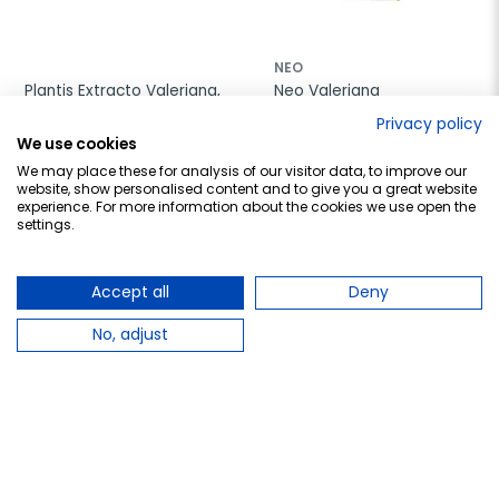
NEO
Plantis Extracto Valeriana, 
Neo Valeriana 
50 ml.
Microgranulos, 45 
Privacy policy
Cápsulas.
We use cookies
10,83 €
15,41 €
We may place these for analysis of our visitor data, to improve our
website, show personalised content and to give you a great website
Añadir al carrito
Añadir al carrito
experience. For more information about the cookies we use open the
settings.
favorite_border
favorite_border
Accept all
Deny
No, adjust
PHYSALIS
ESI