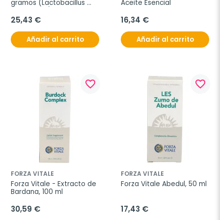
gramos (Lactobacillus 
Aceite Esencial
Acidophilus)
25,43 €
16,34 €
Añadir al carrito
Añadir al carrito
favorite_border
favorite_border
FORZA VITALE
FORZA VITALE
Forza Vitale - Extracto de 
Forza Vitale Abedul, 50 ml
Bardana, 100 ml
30,59 €
17,43 €