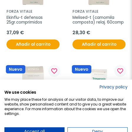
FORZA VITALE
FORZA VITALE
Ekinflu-t defensas 
Melised-t (camomila 
25gr.comprimidos
composta) relaj. 60comp
37,09 €
28,30 €
Añadir al carrito
Añadir al carrito
Nuevo
Nuevo
favorite_border
favorite_border
Privacy policy
We use cookies
We may place these for analysis of our visitor data, to improve our
website, show personalised content and to give you a great website
experience. For more information about the cookies we use open the
settings.
FORZA VITALE
FORZA VITALE
Papaya plus 
Trimagnesio 
Accept all
Deny