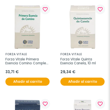
favorite_border
favorite_border
FORZA VITALE
FORZA VITALE
Forza Vitale Primera 
Forza Vitale Quinta 
Esencia Comino Complex, 
Esencia Canela, 10 ml
10 ml.
33,71 €
29,34 €
Añadir al carrito
Añadir al carrito
favorite_border
favorite_border