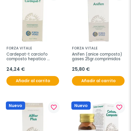
FORZA VITALE
FORZA VITALE
Cardepat-t carciofo 
Anifen (anice composto) 
composto hepatico 
gases 25gr.comprimidos
25gr.comp.
24,24 €
25,80 €
Añadir al carrito
Añadir al carrito
Nuevo
Nuevo
favorite_border
favorite_border