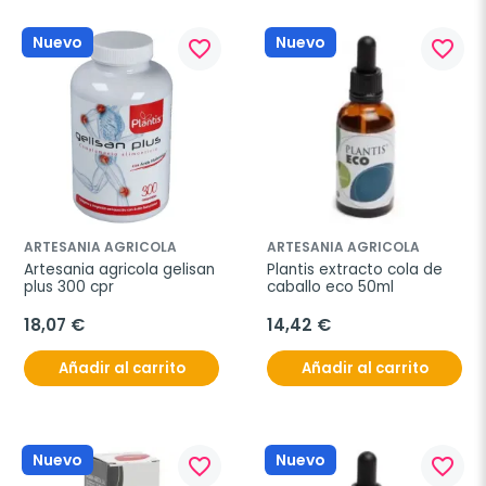
Nuevo
Nuevo
favorite_border
favorite_border
ARTESANIA AGRICOLA
ARTESANIA AGRICOLA
Artesania agricola gelisan 
Plantis extracto cola de 
plus 300 cpr
caballo eco 50ml
18,07 €
14,42 €
Añadir al carrito
Añadir al carrito
Nuevo
Nuevo
favorite_border
favorite_border