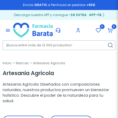
Envíos
GRATIS
a Península en pedidos
+65€
Descarga nuestra APP y consigue
-3€ EXTRA
:
APP-FB
;)
0
0
menu
Inicio
Marcas
Artesania Agricola
Artesania Agricola
Artesanía Agrícola: Diseñados con composiciones
naturales, nuestros productos promueven un bienestar
holístico. Descubre el poder de la naturaleza para tu
salud.