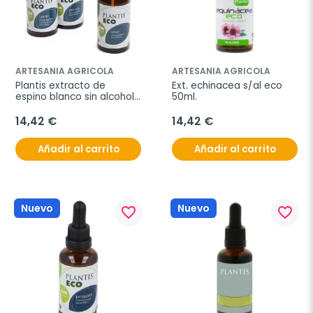
ARTESANIA AGRICOLA
ARTESANIA AGRICOLA
Plantis extracto de 
Ext. echinacea s/al eco 
espino blanco sin alcohol 
50ml.
50ml
14,42 €
14,42 €
Añadir al carrito
Añadir al carrito
Nuevo
Nuevo
favorite_border
favorite_border