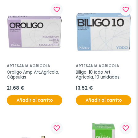
favorite_border
favorite_border
ARTESANIA AGRICOLA
ARTESANIA AGRICOLA
Oroligo Amp Art.Agrícola, 
Biligo-10 Iodo Art. 
Cápsulas
Agrícola, 10 unidades.
21,68 €
13,52 €
Añadir al carrito
Añadir al carrito
favorite_border
favorite_border