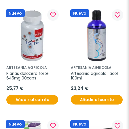
Nuevo
Nuevo
favorite_border
favorite_border
ARTESANIA AGRICOLA
ARTESANIA AGRICOLA
Plantis dolozero forte 
Artesania agricola liticol 
645mg 90caps
100ml
25,77 €
23,24 €
Añadir al carrito
Añadir al carrito
Nuevo
Nuevo
favorite_border
favorite_border