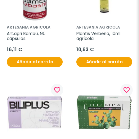
ARTESANIA AGRICOLA
ARTESANIA AGRICOLA
Art.agri Bambú, 90 
Plantis Verbena, 10ml 
cápsulas.
agrícola.
16,11 €
10,63 €
Añadir al carrito
Añadir al carrito
favorite_border
favorite_border