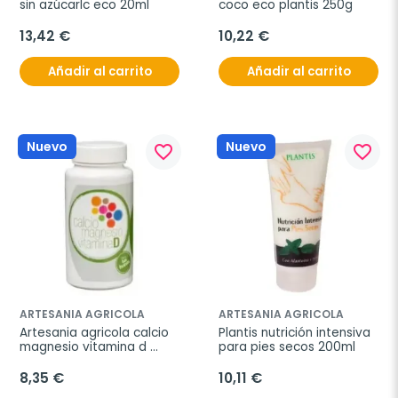
sin azúcarlc eco 20ml
coco eco plantis 250g
13,42 €
10,22 €
Añadir al carrito
Añadir al carrito
Nuevo
Nuevo
favorite_border
favorite_border
ARTESANIA AGRICOLA
ARTESANIA AGRICOLA
Artesania agricola calcio 
Plantis nutrición intensiva 
magnesio vitamina d 
para pies secos 200ml
60comp
8,35 €
10,11 €