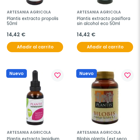
ARTESANIA AGRICOLA
ARTESANIA AGRICOLA
Plantis extracto propolis 
Plantis extracto pasiflora 
50ml
sin alcohol eco 50ml
14,42 €
14,42 €
Añadir al carrito
Añadir al carrito
Nuevo
Nuevo
favorite_border
favorite_border
ARTESANIA AGRICOLA
ARTESANIA AGRICOLA
Plantis extracto lepidium 
Bilobis plantis (ext.seco 