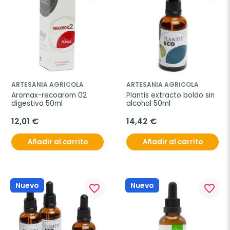
ARTESANIA AGRICOLA
ARTESANIA AGRICOLA
Aromax-recoarom 02 
Plantis extracto boldo sin 
digestivo 50ml
alcohol 50ml
12,01 €
14,42 €
Añadir al carrito
Añadir al carrito
Nuevo
Nuevo
favorite_border
favorite_border