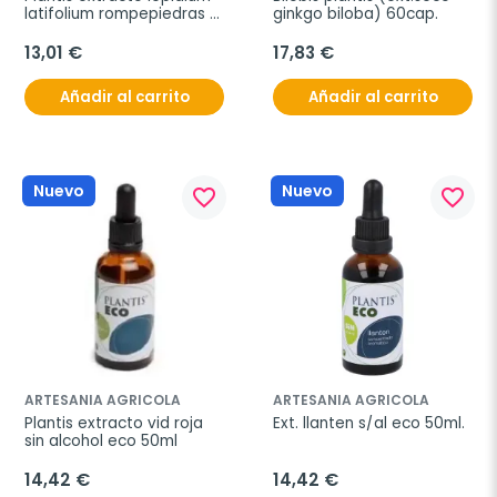
latifolium rompepiedras 
ginkgo biloba) 60cap.
50 ml
13,01 €
17,83 €
Añadir al carrito
Añadir al carrito
Nuevo
Nuevo
favorite_border
favorite_border
ARTESANIA AGRICOLA
ARTESANIA AGRICOLA
Plantis extracto vid roja 
Ext. llanten s/al eco 50ml.
sin alcohol eco 50ml
14,42 €
14,42 €