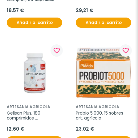
18,57 €
29,21 €
Añadir al carrito
Añadir al carrito
favorite_border
favorite_border
ARTESANIA AGRICOLA
ARTESANIA AGRICOLA
Gelisan Plus, 180 
Probio 5.000, 15 sobres 
comprimidos 
art. agrícola
encapsulados agrícola.
12,60 €
23,02 €