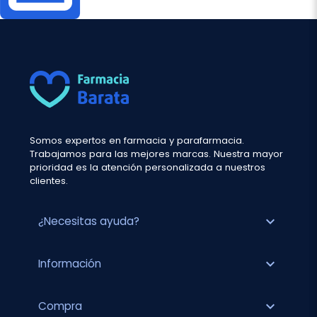
Somos expertos en farmacia y parafarmacia.
Trabajamos para las mejores marcas. Nuestra mayor
prioridad es la atención personalizada a nuestros
clientes.
expand_more
¿Necesitas ayuda?
expand_more
Información
expand_more
Compra