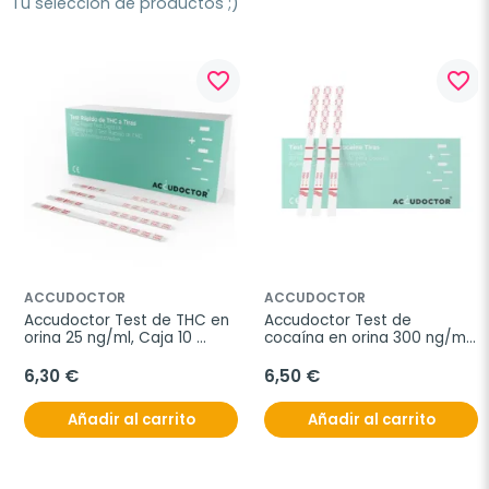
Tu selección de productos ;)
favorite_border
favorite_border
ACCUDOCTOR
ACCUDOCTOR
Accudoctor Test de THC en 
Accudoctor Test de 
orina 25 ng/ml, Caja 10 
cocaína en orina 300 ng/ml, 
pruebas
Caja 10 pruebas
6,30 €
6,50 €
Añadir al carrito
Añadir al carrito