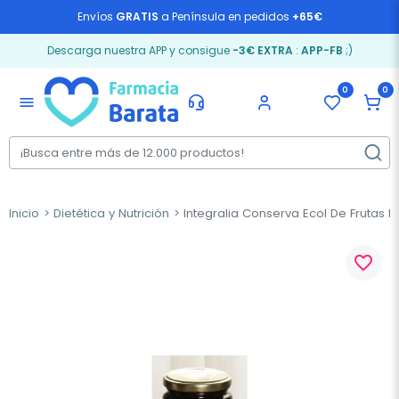
Envíos
GRATIS
a Península en pedidos
+65€
Descarga nuestra APP y consigue
-3€ EXTRA
:
APP-FB
;)
0
0
menu
Inicio
Dietética y Nutrición
Integralia Conserva Ecol De Frutas B
favorite_border