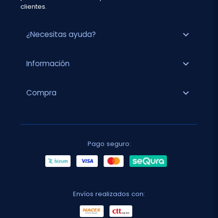
clientes.
expand_more
¿Necesitas ayuda?
expand_more
Información
expand_more
Compra
Pago seguro:
Envíos realizados con: