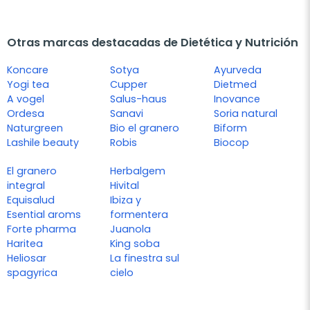
Otras marcas destacadas de Dietética y Nutrición
Koncare
Sotya
Ayurveda
Yogi tea
Cupper
Dietmed
A vogel
Salus-haus
Inovance
Ordesa
Sanavi
Soria natural
Naturgreen
Bio el granero
Biform
Lashile beauty
Robis
Biocop
El granero
Herbalgem
integral
Hivital
Equisalud
Ibiza y
Esential aroms
formentera
Forte pharma
Juanola
Haritea
King soba
Heliosar
La finestra sul
spagyrica
cielo