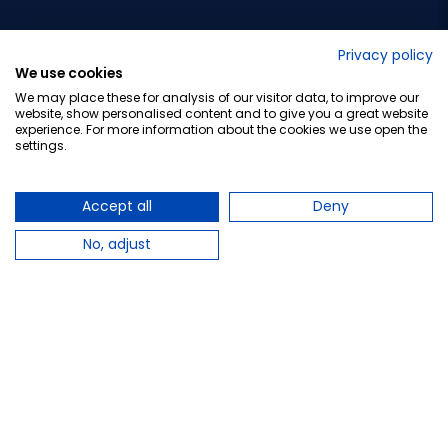
No lo decimos nosotros...
Privacy policy
We use cookies
¡Tu opinión es importante!
We may place these for analysis of our visitor data, to improve our
website, show personalised content and to give you a great website
experience. For more information about the cookies we use open the
settings.
Copyright © 2010-2026 Farmacia Barata S.L. Todos los
derechos reservados.
Accept all
Deny
No, adjust
Total:
5,34 €
−
+
Añadir al carrito