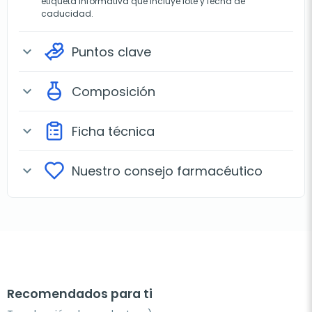
etiqueta informativa que incluye lote y fecha de
caducidad.
Puntos clave
expand_more
Composición
expand_more
Ficha técnica
expand_more
Nuestro consejo farmacéutico
expand_more
Recomendados para ti