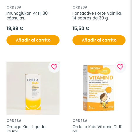
ORDESA
ORDESA
Imunoglukan P4H, 30 
Fontactive Forte Vainilla, 
cápsulas.
14 sobres de 30 g.
18,99 €
15,50 €
Añadir al carrito
Añadir al carrito
favorite_border
favorite_border
ORDESA
ORDESA
Omega Kids Liquido, 
Ordesa Kids Vitamin D, 10 
100ml.
ml