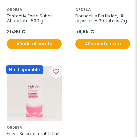
ORDESA
ORDESA
Fontactiv Forte Sabor 
Donnaplus Fertilidad, 30 
Chocolate, 800 g
cápsulas + 30 sobres 7 g
25,80 €
59,95 €
Añadir al carrito
Añadir al carrito
No disponible
favorite_border
ORDESA
Fervit Solución oral, 120ml.