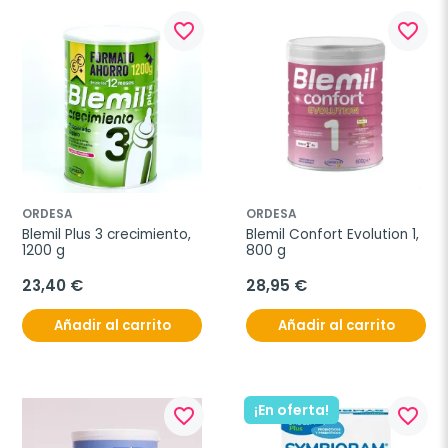
favorite_border
favorite_border
ORDESA
ORDESA
Blemil Plus 3 crecimiento, 
Blemil Confort Evolution 1, 
1200 g
800 g
23,40 €
28,95 €
Añadir al carrito
Añadir al carrito
¡En oferta!
favorite_border
favorite_border