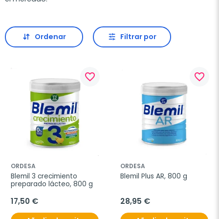
Ordenar
Filtrar por
favorite_border
favorite_border
ORDESA
ORDESA
Blemil 3 crecimiento 
Blemil Plus AR, 800 g
preparado lácteo, 800 g
17,50 €
28,95 €