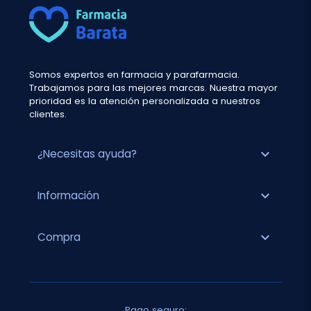
Somos expertos en farmacia y parafarmacia.
Trabajamos para las mejores marcas. Nuestra mayor
prioridad es la atención personalizada a nuestros
clientes.
expand_more
¿Necesitas ayuda?
expand_more
Información
expand_more
Compra
Pago seguro: