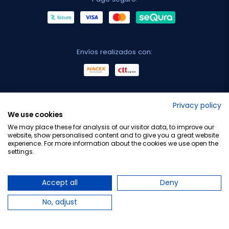
Envíos realizados con:
No lo decimos nosotros...
Privacy policy
We use cookies
¡Tu opinión es importante!
We may place these for analysis of our visitor data, to improve our
website, show personalised content and to give you a great website
experience. For more information about the cookies we use open the
settings.
Copyright © 2010-2026 Farmacia Barata S.L. Todos los
derechos reservados.
Accept all
Deny
No, adjust