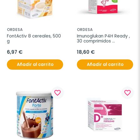
ORDESA
ORDESA
FontActiv 8 cereales, 500 
Imunoglukan P4H Ready , 
g
30 comprimidos 
masticables
6,97 €
18,60 €
Añadir al carrito
Añadir al carrito
favorite_border
favorite_border