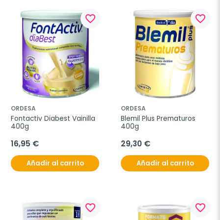
favorite_border
favorite_border
ORDESA
ORDESA
Fontactiv Diabest Vainilla 
Blemil Plus Prematuros 
400g
400g
16,95 €
29,30 €
Añadir al carrito
Añadir al carrito
favorite_border
favorite_border