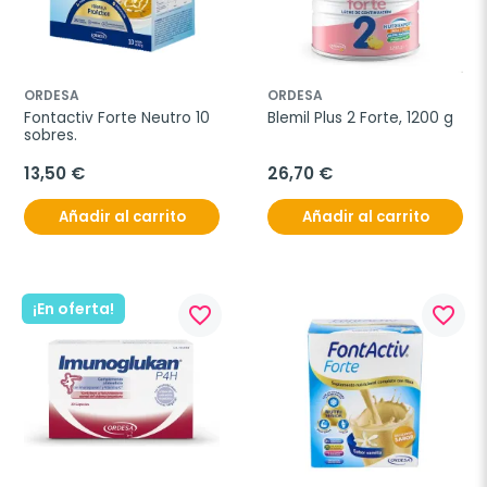
ORDESA
ORDESA
Fontactiv Forte Neutro 10 
Blemil Plus 2 Forte, 1200 g
sobres.
13,50 €
26,70 €
Añadir al carrito
Añadir al carrito
¡En oferta!
favorite_border
favorite_border