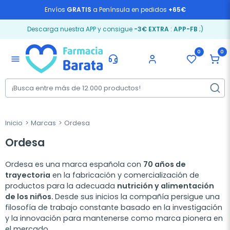
Envíos
GRATIS
a Península en pedidos
+65€
Descarga nuestra APP y consigue
-3€ EXTRA
:
APP-FB
;)
0
0
menu
Inicio
Marcas
Ordesa
Ordesa
Ordesa es una marca española con
70 años de
trayectoria
en la fabricación y comercialización de
productos para la adecuada
nutrición y alimentación
de los niños.
Desde sus inicios la compañía persigue una
filosofía de trabajo constante basado en la investigación
y la innovación para mantenerse como marca pionera en
el mercado.