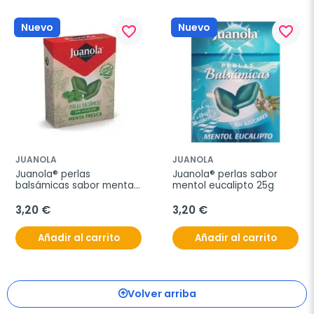
Nuevo
Nuevo
favorite_border
favorite_border
JUANOLA
JUANOLA
Juanola® perlas 
Juanola® perlas sabor 
balsámicas sabor menta 
mentol eucalipto 25g
25g
3,20 €
3,20 €
Añadir al carrito
Añadir al carrito
Volver arriba