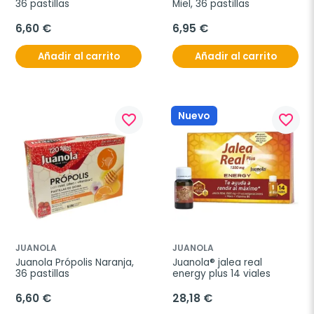
36 pastillas
Miel, 36 pastillas
6,60 €
6,95 €
Añadir al carrito
Añadir al carrito
Nuevo
favorite_border
favorite_border
JUANOLA
JUANOLA
Juanola Própolis Naranja, 
Juanola® jalea real 
36 pastillas
energy plus 14 viales
6,60 €
28,18 €