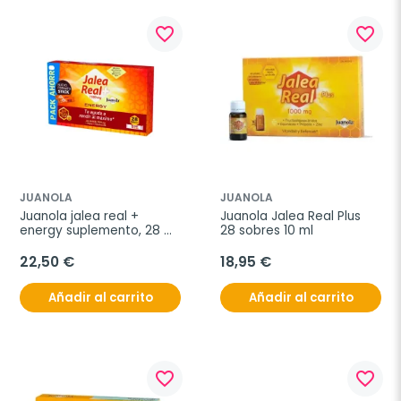
favorite_border
favorite_border
JUANOLA
JUANOLA
Juanola jalea real + 
Juanola Jalea Real Plus 
energy suplemento, 28 
28 sobres 10 ml
sticks
22,50 €
18,95 €
Añadir al carrito
Añadir al carrito
favorite_border
favorite_border