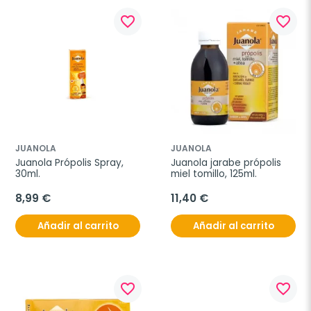
favorite_border
favorite_border
JUANOLA
JUANOLA
Juanola Própolis Spray, 
Juanola jarabe própolis 
30ml.
miel tomillo, 125ml.
8,99 €
11,40 €
Añadir al carrito
Añadir al carrito
favorite_border
favorite_border