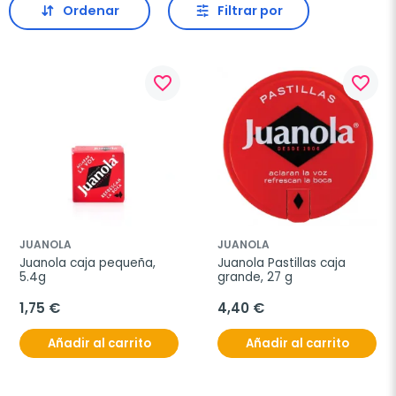
Ordenar
Filtrar por
favorite_border
favorite_border
JUANOLA
JUANOLA
Juanola caja pequeña, 
Juanola Pastillas caja 
5.4g
grande, 27 g
1,75 €
4,40 €
Añadir al carrito
Añadir al carrito