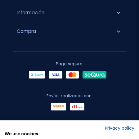
expand_more
Información
expand_more
Compra
Pago seguro:
Envíos realizados con:
No lo decimos nosotros...
Privacy policy
We use cookies
¡Tu opinión es importante!