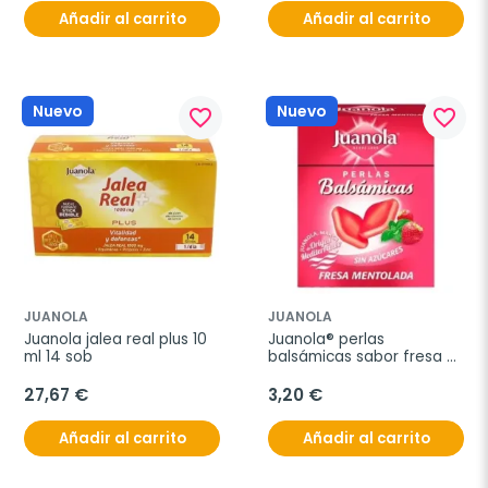
Añadir al carrito
Añadir al carrito
Nuevo
Nuevo
favorite_border
favorite_border
JUANOLA
JUANOLA
Juanola jalea real plus 10 
Juanola® perlas 
ml 14 sob
balsámicas sabor fresa 
25g
27,67 €
3,20 €
Añadir al carrito
Añadir al carrito