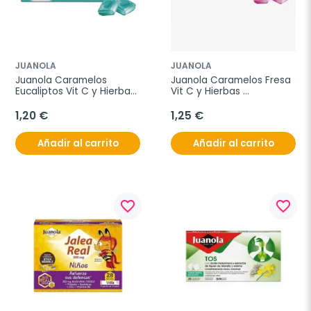
JUANOLA
JUANOLA
Juanola Caramelos 
Juanola Caramelos Fresa 
Eucaliptos Vit C y Hierbas 
Vit C y Hierbas 
Mediterraneas 32,4g
Mediterraneas 32,4g
1,20 €
1,25 €
Añadir al carrito
Añadir al carrito
favorite_border
favorite_border