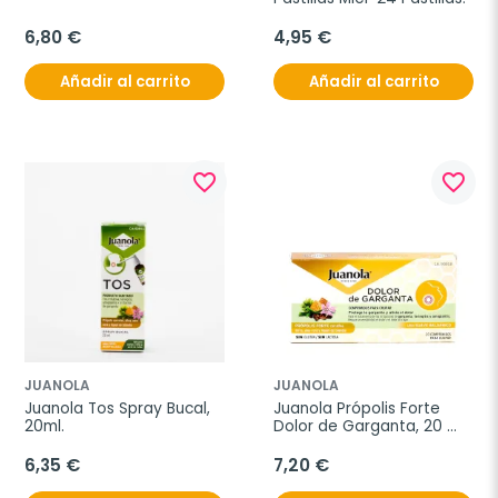
6,80 €
4,95 €
Añadir al carrito
Añadir al carrito
favorite_border
favorite_border
JUANOLA
JUANOLA
Juanola Tos Spray Bucal, 
Juanola Própolis Forte 
20ml.
Dolor de Garganta, 20 
Comp para Chupar.
6,35 €
7,20 €