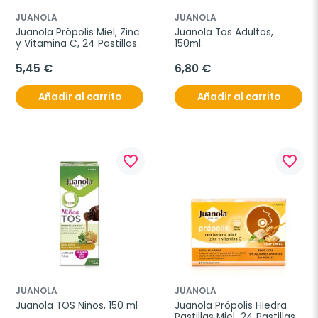
JUANOLA
JUANOLA
Juanola Própolis Miel, Zinc 
Juanola Tos Adultos, 
y Vitamina C, 24 Pastillas.
150ml.
5,45 €
6,80 €
Añadir al carrito
Añadir al carrito
favorite_border
favorite_border
JUANOLA
JUANOLA
Juanola TOS Niños, 150 ml
Juanola Própolis Hiedra 
Pastillas Miel  24 Pastillas.