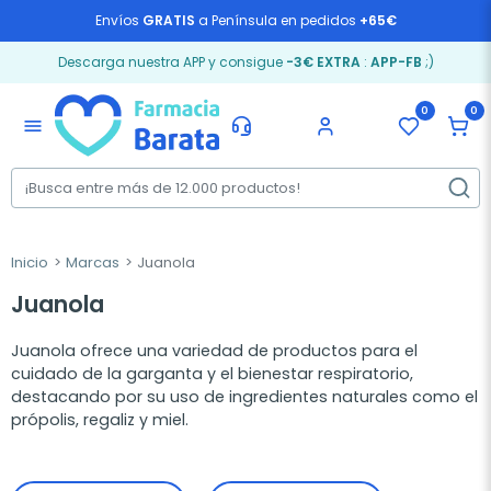
Envíos
GRATIS
a Península en pedidos
+65€
Descarga nuestra APP y consigue
-3€ EXTRA
:
APP-FB
;)
0
0
menu
Inicio
Marcas
Juanola
Juanola
Juanola ofrece una variedad de productos para el
cuidado de la garganta y el bienestar respiratorio,
destacando por su uso de ingredientes naturales como el
própolis, regaliz y miel.