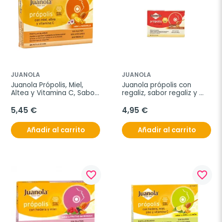
JUANOLA
JUANOLA
Juanola Própolis, Miel, 
Juanola própolis con 
Altea y Vitamina C, Sabor 
regaliz, sabor regaliz y 
Naranja, 24 Pastillas.
miel, 24 pastillas.
5,45 €
4,95 €
Añadir al carrito
Añadir al carrito
favorite_border
favorite_border