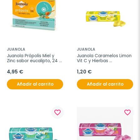
JUANOLA
JUANOLA
Juanola Própolis Miel y 
Juanola Caramelos Limon 
Zinc sabor eucalipto, 24 
Vit C y Hierbas 
pastillas
Mediterraneas 32,4g
4,95 €
1,20 €
Añadir al carrito
Añadir al carrito
favorite_border
favorite_border