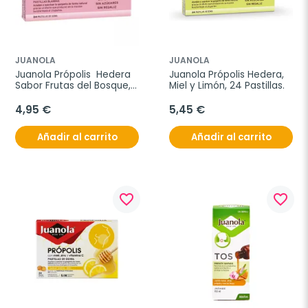
JUANOLA
JUANOLA
Juanola Própolis  Hedera  
Juanola Própolis Hedera, 
Sabor Frutas del Bosque, 
Miel y Limón, 24 Pastillas.
24 Pastillas.
4,95 €
5,45 €
Añadir al carrito
Añadir al carrito
favorite_border
favorite_border