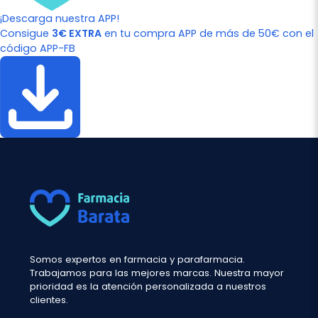
¡Descarga nuestra APP!
Consigue
3€ EXTRA
en tu compra APP de más de 50€ con el
código APP-FB
Somos expertos en farmacia y parafarmacia.
Trabajamos para las mejores marcas. Nuestra mayor
prioridad es la atención personalizada a nuestros
clientes.