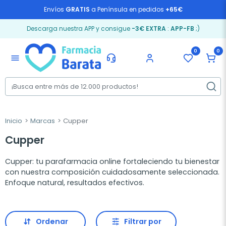
Envíos
GRATIS
a Península en pedidos
+65€
Descarga nuestra APP y consigue
-3€ EXTRA
:
APP-FB
;)
0
0
menu
Inicio
Marcas
Cupper
Cupper
Cupper: tu parafarmacia online fortaleciendo tu bienestar
con nuestra composición cuidadosamente seleccionada.
Enfoque natural, resultados efectivos.
Ordenar
Filtrar por