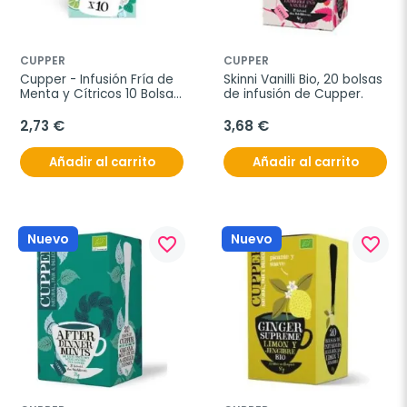
CUPPER
CUPPER
Cupper - Infusión Fría de 
Skinni Vanilli Bio, 20 bolsas 
Menta y Cítricos 10 Bolsas 
de infusión de Cupper.
Bio, de 10 bolsas
2,73 €
3,68 €
Añadir al carrito
Añadir al carrito
Nuevo
Nuevo
favorite_border
favorite_border