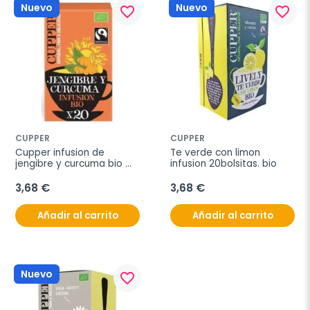
Nuevo
Nuevo
favorite_border
favorite_border
CUPPER
CUPPER
Cupper infusion de 
Te verde con limon 
jengibre y curcuma bio 
infusion 20bolsitas. bio
20uds
3,68 €
3,68 €
Añadir al carrito
Añadir al carrito
Nuevo
favorite_border