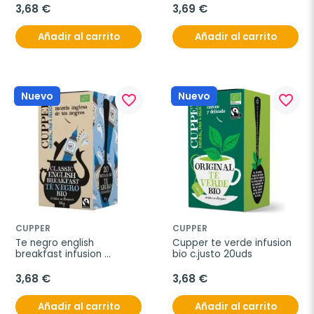
3,68 €
3,69 €
Añadir al carrito
Añadir al carrito
Nuevo
Nuevo
favorite_border
favorite_border
CUPPER
CUPPER
Te negro english 
Cupper te verde infusion 
breakfast infusion 
bio c.justo 20uds
20bolsitas bio 2
3,68 €
3,68 €
Añadir al carrito
Añadir al carrito