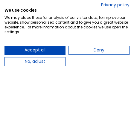
No lo decimos nosotros...
Privacy policy
We use cookies
¡Tu opinión es importante!
We may place these for analysis of our visitor data, to improve our
website, show personalised content and to give you a great website
experience. For more information about the cookies we use open the
settings.
Copyright © 2010-2026 Farmacia Barata S.L. Todos los
derechos reservados.
Accept all
Deny
No, adjust