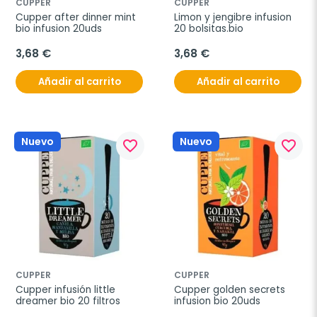
CUPPER
CUPPER
Cupper after dinner mint 
Limon y jengibre infusion 
bio infusion 20uds
20 bolsitas.bio
3,68 €
3,68 €
Añadir al carrito
Añadir al carrito
Nuevo
Nuevo
favorite_border
favorite_border
CUPPER
CUPPER
Cupper infusión little 
Cupper golden secrets 
dreamer bio 20 filtros
infusion bio 20uds