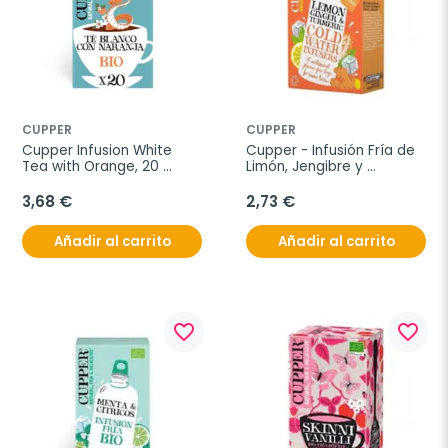
CUPPER
CUPPER
Cupper Infusion White 
Cupper - Infusión Fría de 
Tea with Orange, 20 
Limón, Jengibre y 
sobres bio
Cúrcuma Bio, 10 unidades 
- sobres
3,68 €
2,73 €
Añadir al carrito
Añadir al carrito
favorite_border
favorite_border