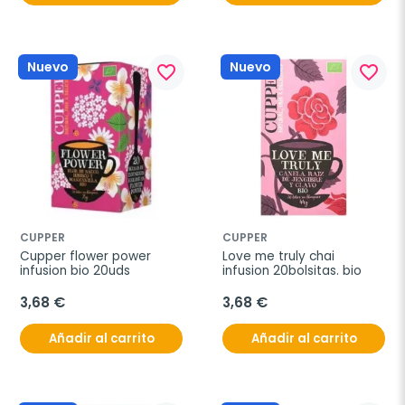
Nuevo
Nuevo
favorite_border
favorite_border
CUPPER
CUPPER
Cupper flower power 
Love me truly chai 
infusion bio 20uds
infusion 20bolsitas. bio
3,68 €
3,68 €
Añadir al carrito
Añadir al carrito