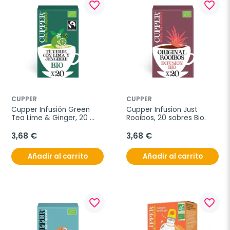
favorite_border
favorite_border
CUPPER
CUPPER
Cupper Infusión Green 
Cupper Infusion Just 
Tea Lime & Ginger, 20 
Rooibos, 20 sobres Bio.
sobres bio
3,68 €
3,68 €
Añadir al carrito
Añadir al carrito
favorite_border
favorite_border