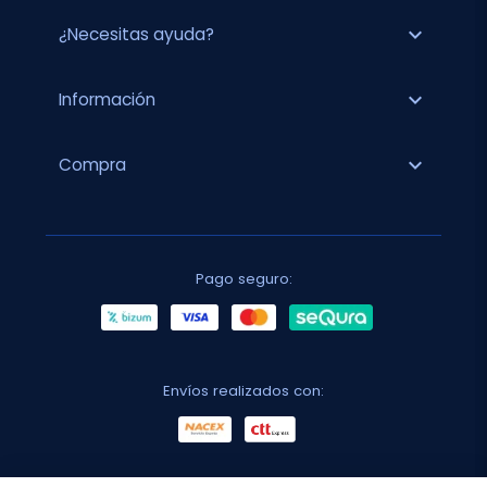
expand_more
¿Necesitas ayuda?
expand_more
Información
expand_more
Compra
Pago seguro:
Envíos realizados con: