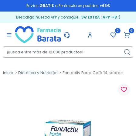
Envíos
GRATIS
a Península en pedidos
+65€
Descarga nuestra APP y consigue
-3€ EXTRA
:
APP-FB
;)
0
0
menu
Inicio
Dietética y Nutrición
Fontactiv Forte Café 14 sobres.
favorite_border