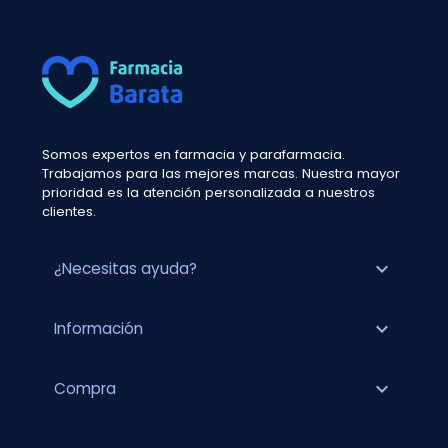
Somos expertos en farmacia y parafarmacia.
Trabajamos para las mejores marcas. Nuestra mayor
prioridad es la atención personalizada a nuestros
clientes.
expand_more
¿Necesitas ayuda?
expand_more
Información
expand_more
Compra