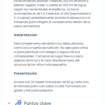
Se recomienda disolver 1 sobre en 200 ml de leche o
bebida vegetal, o bien 2 sobres en 200 ml de agua,
según las necesidades energéticas. La toma
aconsejada es de 1 a 2 bebidas al día (equivalente a
2-4 sobres), preferiblemente durante el desayuno o la
merienda, para integrar el complemento dentro de la
rutina alimentaria.
Advertencias
Este complemento alimenticio no debe utilizarse
como única fuente de nutrición. No apto para niños
ni para personas con alergia a alguno de sus
componentes. Conservar en lugar fresco y seco,
alejado de la luz y el calor. Mantener fuera del
alcance de los niños más pequeños.
Presentación
Envase con 14 sobres monodosis de 30 g cada uno,
en formato polvo con sabor a café. Formulado sin
gluten y listo para preparar.
Puntos clave
expand_more