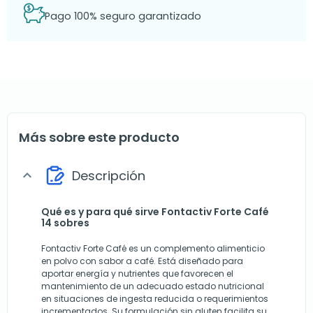
Pago 100% seguro garantizado
Más sobre este producto
Descripción
expand_more
Qué es y para qué sirve Fontactiv Forte Café
14 sobres
Fontactiv Forte Café es un complemento alimenticio
en polvo con sabor a café. Está diseñado para
aportar energía y nutrientes que favorecen el
mantenimiento de un adecuado estado nutricional
en situaciones de ingesta reducida o requerimientos
incrementados. Su formulación sin gluten facilita su