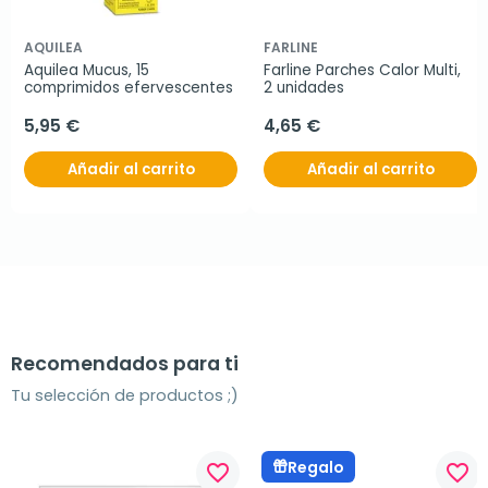
AQUILEA
FARLINE
Aquilea Mucus, 15 
Farline Parches Calor Multi, 
comprimidos efervescentes
2 unidades
5,95 €
4,65 €
Añadir al carrito
Añadir al carrito
Recomendados para ti
Tu selección de productos ;)
Regalo
favorite_border
favorite_border