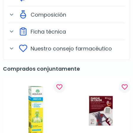
Composición
expand_more
Ficha técnica
expand_more
Nuestro consejo farmacéutico
expand_more
Comprados conjuntamente
favorite_border
favorite_border