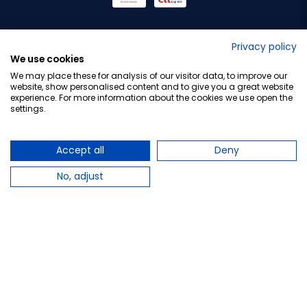
No lo decimos nosotros...
Privacy policy
We use cookies
¡Tu opinión es importante!
We may place these for analysis of our visitor data, to improve our
website, show personalised content and to give you a great website
experience. For more information about the cookies we use open the
settings.
Copyright © 2010-2026 Farmacia Barata S.L. Todos los
derechos reservados.
Accept all
Deny
No, adjust