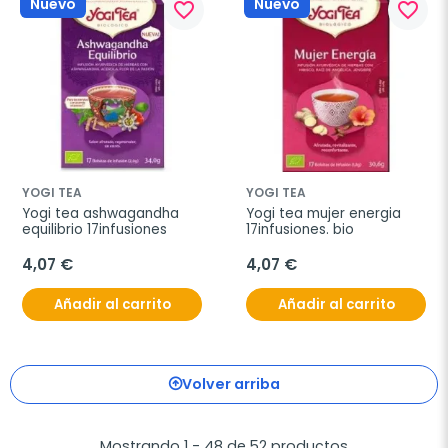
Nuevo
Nuevo
favorite_border
favorite_border
YOGI TEA
YOGI TEA
Yogi tea ashwagandha 
Yogi tea mujer energia 
equilibrio 17infusiones
17infusiones. bio
4,07 €
4,07 €
Añadir al carrito
Añadir al carrito
Volver arriba
Mostrando 1 - 48 de 52 productos