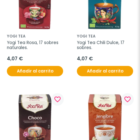
YOGI TEA
YOGI TEA
Yogi Tea Rosa, 17 sobres 
Yogi Tea Chili Dulce, 17 
naturales.
sobres.
4,07 €
4,07 €
Añadir al carrito
Añadir al carrito
favorite_border
favorite_border