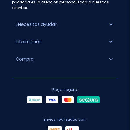
prioridad es la atención personalizada a nuestros
clientes.
expand_more
¿Necesitas ayuda?
expand_more
Información
expand_more
Compra
Pago seguro:
Envíos realizados con: