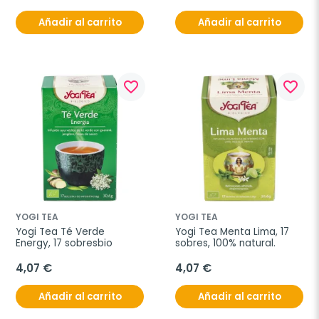
Añadir al carrito
Añadir al carrito
favorite_border
favorite_border
YOGI TEA
YOGI TEA
Yogi Tea Té Verde 
Yogi Tea Menta Lima, 17 
Energy, 17 sobresbio
sobres, 100% natural.
4,07 €
4,07 €
Añadir al carrito
Añadir al carrito