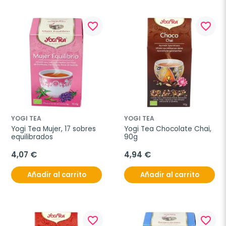
favorite_border
favorite_border
YOGI TEA
YOGI TEA
Yogi Tea Mujer, 17 sobres 
Yogi Tea Chocolate Chai, 
equilibrados
90g
4,07 €
4,94 €
Añadir al carrito
Añadir al carrito
favorite_border
favorite_border