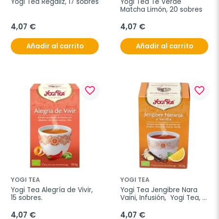
Yogi Tea Regaliz, 17 sobres
Yogi Tea Te Verde 
Matcha Limón, 20 sobres
4,07 €
4,07 €
Añadir al carrito
Añadir al carrito
favorite_border
favorite_border
YOGI TEA
YOGI TEA
Yogi Tea Alegría de Vivir, 
Yogi Tea Jengibre Nara 
15 sobres.
Vaini, Infusión,  Yogi Tea, 
30,6 g
4,07 €
4,07 €