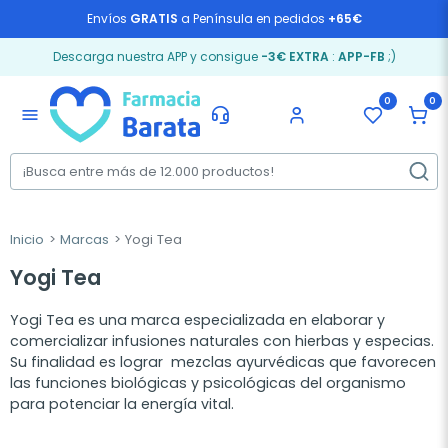
Envíos
GRATIS
a Península en pedidos
+65€
Descarga nuestra APP y consigue
-3€ EXTRA
:
APP-FB
;)
0
0
menu
Inicio
Marcas
Yogi Tea
Yogi Tea
Yogi Tea es una marca especializada en elaborar y
comercializar infusiones naturales con hierbas y especias.
Su finalidad es lograr mezclas ayurvédicas que favorecen
las funciones biológicas y psicológicas del organismo
para potenciar la energía vital.