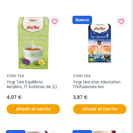
Nuevo
favorite_border
favorite_border
YOGI TEA
YOGI TEA
Yogi Tea Equilibrio 
Yogi tea star salutation 
Alcalino, 17 bolsitas de 2,1 
17infusiones bio
gramos
4,07 €
3,97 €
Añadir al carrito
Añadir al carrito