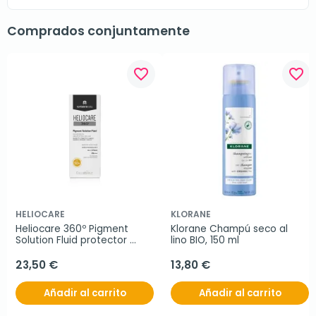
Comprados conjuntamente
favorite_border
favorite_border
HELIOCARE
KLORANE
Heliocare 360º Pigment 
Klorane Champú seco al 
Solution Fluid protector 
lino BIO, 150 ml
SPF50+, 50 ml
23,50 €
13,80 €
Añadir al carrito
Añadir al carrito