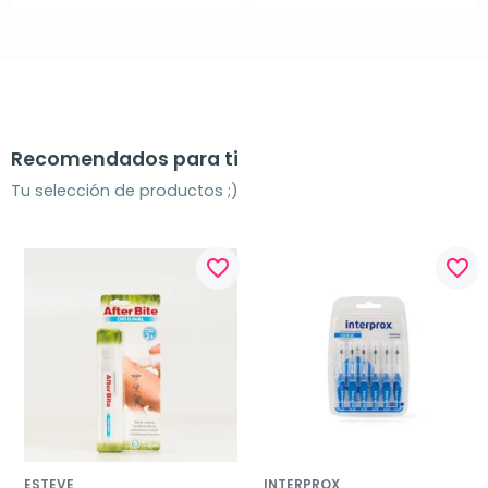
Recomendados para ti
Tu selección de productos ;)
favorite_border
favorite_border
ESTEVE
INTERPROX