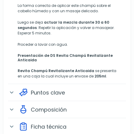
La forma correcta de aplicar este champú sobre el
cabello húmedo y con un masaje delicado.
Luego se deja
actuar la mezcla durante 30 a 60
segundos
. Repetir la aplicación y volver a masajear.
Esperar 5 minutos.
Proceder a lavar con agua.
Presentación de DS Revita Champú Revitalizante
Anticaida
Revita Champú Revitalizante Anticaida
se presenta
en una caja la cual incluye un envase de
205ml
.
Puntos clave
expand_more
Composición
expand_more
Ficha técnica
expand_more