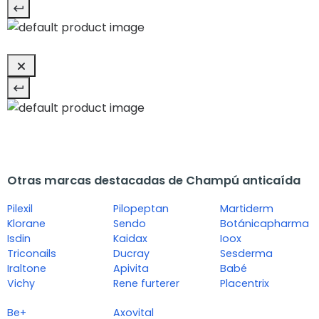
Otras marcas destacadas de Champú anticaída
Pilexil
Pilopeptan
Martiderm
Klorane
Sendo
Botánicapharma
Isdin
Kaidax
Ioox
Triconails
Ducray
Sesderma
Iraltone
Apivita
Babé
Vichy
Rene furterer
Placentrix
Be+
Axovital