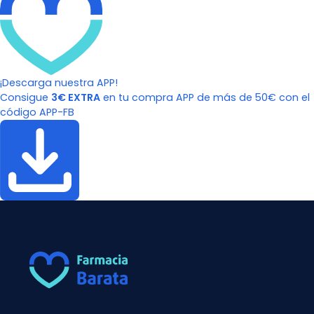
¡Descarga nuestra APP!
Consigue
3€ EXTRA
en tu compra APP de más de 50€ con el
código APP-FB