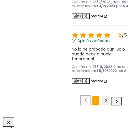
Opinión del
23/2/2023
, tras una
experiencia del
3/2/2023
por
A.A
Útil
(0)
Informe
5
/
5
Opinión verificada
No lo he probado aún. Solo 
puedo decir q huele 
fenomenal.
Opinión del
25/10/2022
, tras un
experiencia del
5/10/2022
por
A.
Útil
(0)
Informe
1
2