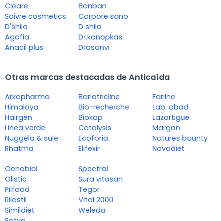
Cleare
Banban
Soivre cosmetics
Corpore sano
D'shila
D shila
Agafia
Dr.konopkas
Anacil plus
Drasanvi
Otras marcas destacadas de Anticaída
Arkopharma
Bariatricline
Farline
Himalaya
Bio-recherche
Lab. abad
Hairgen
Biokap
Lazartigue
Linea verde
Catalysis
Margan
Nuggela & sule
Ecoforia
Natures bounty
Rhatma
Elifexir
Novadiet
Oenobiol
Spectral
Olistic
Sura vitasan
Pilfood
Tegor
Rilastil
Vital 2000
Simildiet
Weleda
Sotya