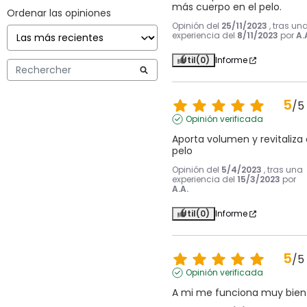
más cuerpo en el pelo.
Ordenar las opiniones
Opinión del
25/11/2023
, tras un
experiencia del
8/11/2023
por
A.
Útil
(0)
Informe
5
/
5
Opinión verificada
Aporta volumen y revitaliza e
pelo
Opinión del
5/4/2023
, tras una
experiencia del
15/3/2023
por
A.A.
Útil
(0)
Informe
5
/
5
Opinión verificada
A mi me funciona muy bien