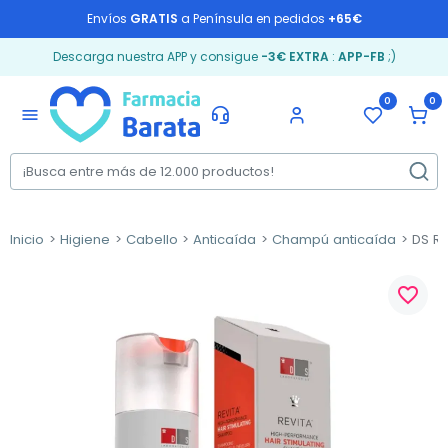
Envíos
GRATIS
a Península en pedidos
+65€
Descarga nuestra APP y consigue
-3€ EXTRA
:
APP-FB
;)
0
0
menu
Inicio
Higiene
Cabello
Anticaída
Champú anticaída
DS Re
favorite_border