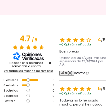
4.7
4
/
5
/
5
Opinión verificada
Buen precio
Opinión del
20/7/2024
, tras un
experiencia del
29/6/2024
por
Basado en
9
opiniones
A.A.
sometidas a control
Ver todas las reseñas de este sitio
Útil
(0)
Informe
5
estrellas
6
4
estrellas
3
5
/
5
3
estrellas
0
Opinión verificada
2
estrellas
0
Todavía no lo he usado 
1
estrella
0
mucho, pero sí he notado 