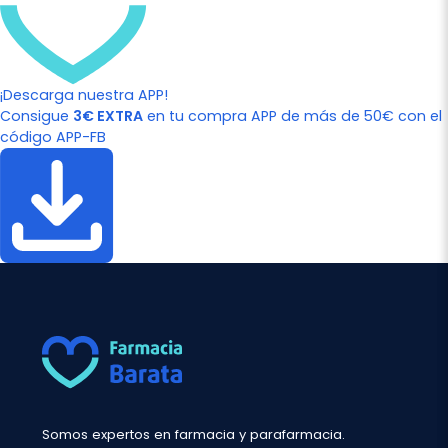
¡Descarga nuestra APP!
Consigue
3€ EXTRA
en tu compra APP de más de 50€ con el
código APP-FB
Somos expertos en farmacia y parafarmacia.