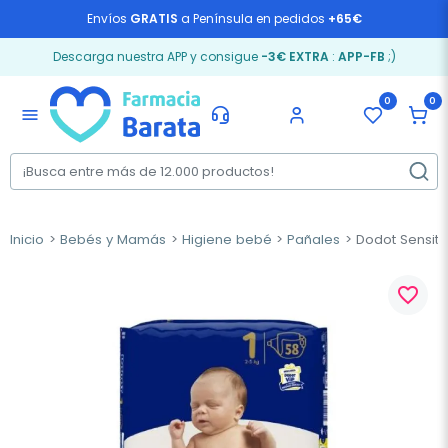
Envíos
GRATIS
a Península en pedidos
+65€
Descarga nuestra APP y consigue
-3€ EXTRA
:
APP-FB
;)
0
0
menu
Inicio
Bebés y Mamás
Higiene bebé
Pañales
Dodot Sensitiv
favorite_border