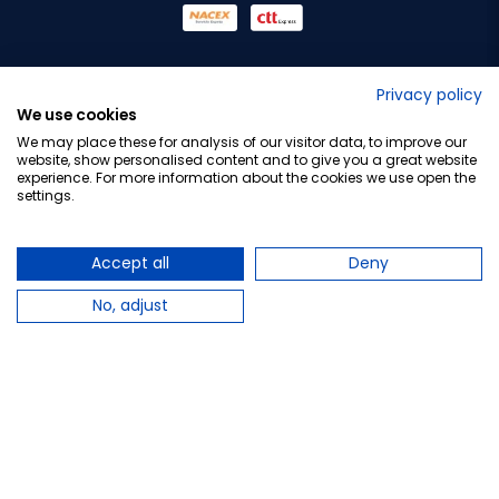
No lo decimos nosotros...
Privacy policy
We use cookies
¡Tu opinión es importante!
We may place these for analysis of our visitor data, to improve our
website, show personalised content and to give you a great website
experience. For more information about the cookies we use open the
settings.
Copyright © 2010-2026 Farmacia Barata S.L. Todos los
derechos reservados.
Accept all
Deny
No, adjust
Total:
17,95 €
−
+
Añadir al carrito