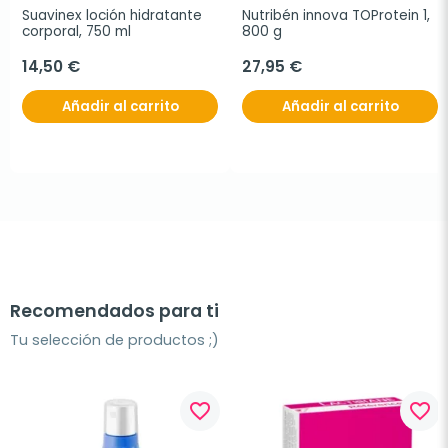
Suavinex loción hidratante 
Nutribén innova TOProtein 1, 
corporal, 750 ml
800 g
14,50 €
27,95 €
Añadir al carrito
Añadir al carrito
Recomendados para ti
Tu selección de productos ;)
favorite_border
favorite_border