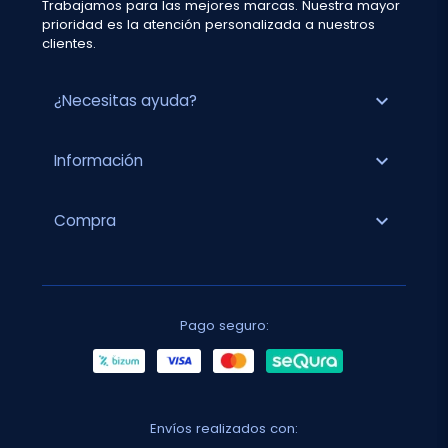
Trabajamos para las mejores marcas. Nuestra mayor
prioridad es la atención personalizada a nuestros
clientes.
expand_more
¿Necesitas ayuda?
expand_more
Información
expand_more
Compra
Pago seguro:
Envíos realizados con: