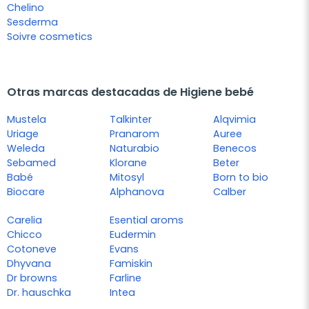
Chelino
Sesderma
Soivre cosmetics
Otras marcas destacadas de Higiene bebé
Mustela
Talkinter
Alqvimia
Uriage
Pranarom
Auree
Weleda
Naturabio
Benecos
Sebamed
Klorane
Beter
Babé
Mitosyl
Born to bio
Biocare
Alphanova
Calber
Carelia
Esential aroms
Chicco
Eudermin
Cotoneve
Evans
Dhyvana
Famiskin
Dr browns
Farline
Dr. hauschka
Intea