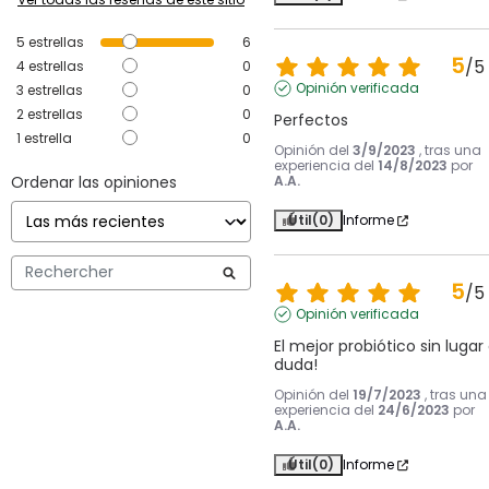
5
estrellas
6
5
/
5
4
estrellas
0
Opinión verificada
3
estrellas
0
2
estrellas
0
Perfectos
1
estrella
0
Opinión del
3/9/2023
, tras una
experiencia del
14/8/2023
por
Ordenar las opiniones
A.A.
Útil
(0)
Informe
5
/
5
Opinión verificada
El mejor probiótico sin lugar 
duda!
Opinión del
19/7/2023
, tras una
experiencia del
24/6/2023
por
A.A.
Útil
(0)
Informe