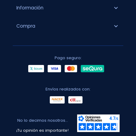
expand_more
Información
expand_more
Compra
Pago seguro:
Envíos realizados con:
No lo decimos nosotros...
¡Tu opinión es importante!