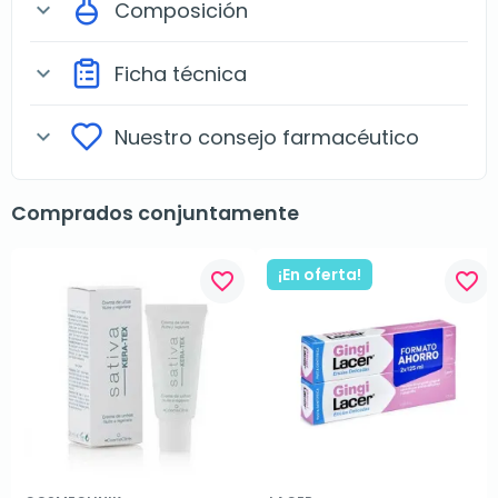
Composición
expand_more
Ficha técnica
expand_more
Nuestro consejo farmacéutico
expand_more
Comprados conjuntamente
¡En oferta!
favorite_border
favorite_border