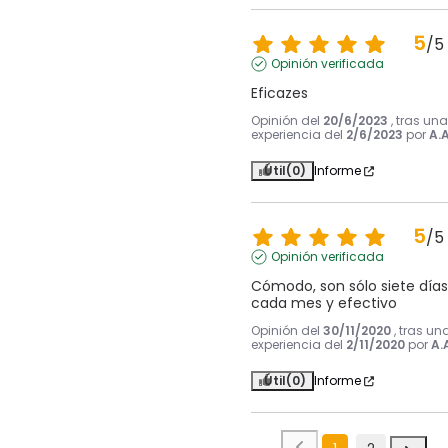
5
/
5
Opinión verificada
Eficazes
Opinión del
20/6/2023
, tras una
experiencia del
2/6/2023
por
A.A
Útil
(0)
Informe
5
/
5
Opinión verificada
Cómodo, son sólo siete días 
cada mes y efectivo
Opinión del
30/11/2020
, tras un
experiencia del
2/11/2020
por
A.
Útil
(0)
Informe