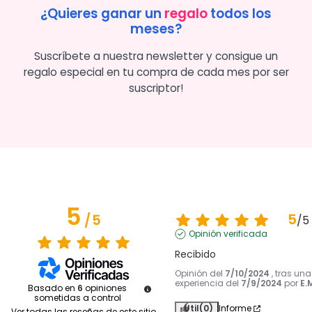
¿Quieres ganar un
regalo
todos los
meses?
Suscríbete a nuestra newsletter y consigue un
regalo especial en tu compra de cada mes por ser
suscriptor!
5
5
/
5
/
5
Opinión verificada
Recibido
Opinión del
7/10/2024
, tras una
experiencia del
7/9/2024
por
E.
Basado en
6
opiniones
sometidas a control
Útil
(0)
Informe
Ver todas las reseñas de este sitio