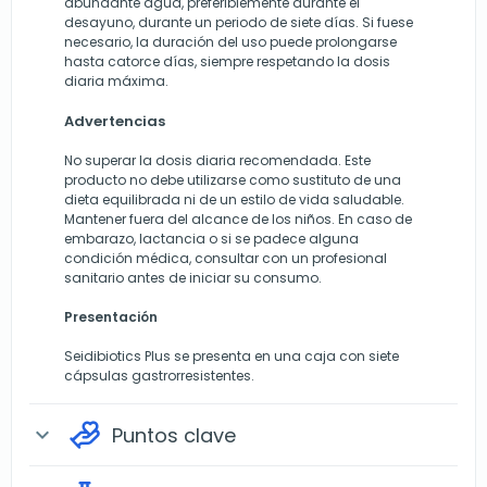
abundante agua, preferiblemente durante el
desayuno, durante un periodo de siete días. Si fuese
necesario, la duración del uso puede prolongarse
hasta catorce días, siempre respetando la dosis
diaria máxima.
Advertencias
No superar la dosis diaria recomendada. Este
producto no debe utilizarse como sustituto de una
dieta equilibrada ni de un estilo de vida saludable.
Mantener fuera del alcance de los niños. En caso de
embarazo, lactancia o si se padece alguna
condición médica, consultar con un profesional
sanitario antes de iniciar su consumo.
Presentación
Seidibiotics Plus se presenta en una caja con siete
cápsulas gastrorresistentes.
Puntos clave
expand_more