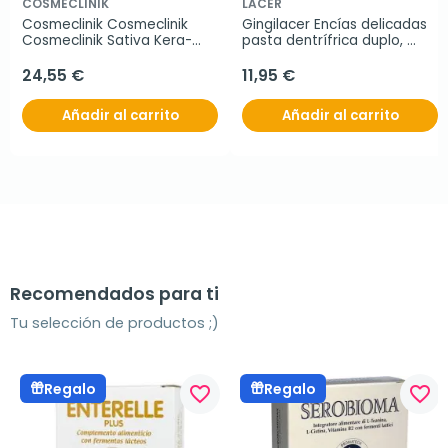
COSMECLINIK
LACER
Cosmeclinik Cosmeclinik 
Gingilacer Encías delicadas 
Cosmeclinik Sativa Kera-
pasta dentrífrica duplo, 
Tex, 30 ml
2x125 ml
24,55 €
11,95 €
Añadir al carrito
Añadir al carrito
Recomendados para ti
Tu selección de productos ;)
Regalo
Regalo
favorite_border
favorite_border