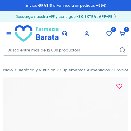
Envíos
GRATIS
a Península en pedidos
+65€
Descarga nuestra APP y consigue
-3€ EXTRA
:
APP-FB
;)
0
0
menu
Inicio
Dietética y Nutrición
Suplementos Alimenticios
Probióti
favorite_border