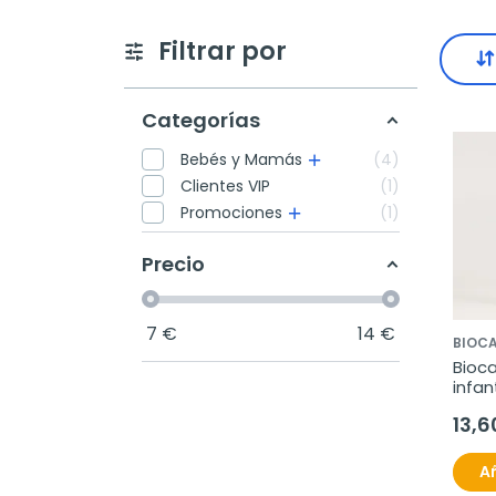
Filtrar por
Categorías
Bebés y Mamás
4
Clientes VIP
1
Promociones
1
Precio
7
€
14
€
BIOC
Bioc
infan
13,6
Añ