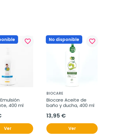
ponible
No disponible
favorite_border
favorite_border
BIOCARE
Emulsión 
Biocare Aceite de 
nte, 400 ml
baño y ducha, 400 ml
€
13,95 €
Ver
Ver