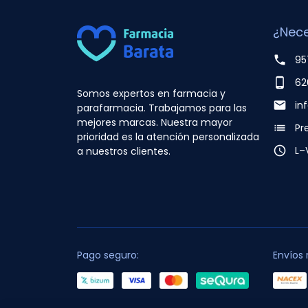
¿Nece
phone
95
phone_android
62
Somos expertos en farmacia y
email
in
parafarmacia. Trabajamos para las
mejores marcas. Nuestra mayor
list
Pr
prioridad es la atención personalizada
access_time
L–
a nuestros clientes.
Pago seguro:
Envíos 