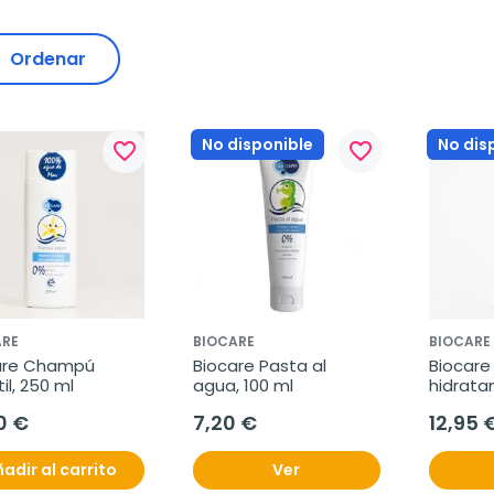
Ordenar
No disponible
No dis
favorite_border
favorite_border
ARE
BIOCARE
BIOCARE
are Champú 
Biocare Pasta al 
Biocare 
til, 250 ml
agua, 100 ml
hidrata
0 €
7,20 €
12,95 
adir al carrito
Ver