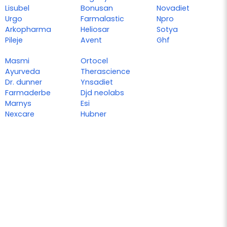
Lisubel
Bonusan
Novadiet
Urgo
Farmalastic
Npro
Arkopharma
Heliosar
Sotya
Pileje
Avent
Ghf
Masmi
Ortocel
Ayurveda
Therascience
Dr. dunner
Ynsadiet
Farmaderbe
Djd neolabs
Marnys
Esi
Nexcare
Hubner