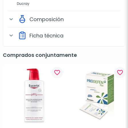
Ducray
Composición
expand_more
Ficha técnica
expand_more
Comprados conjuntamente
favorite_border
favorite_border