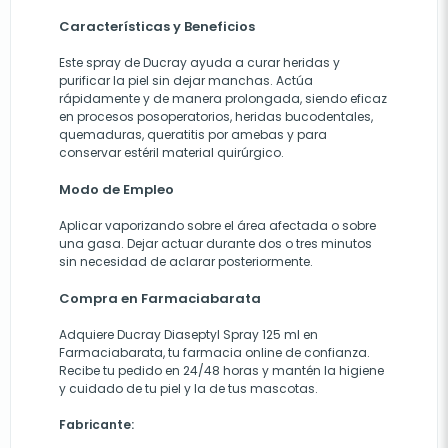
Características y Beneficios
Este spray de Ducray ayuda a curar heridas y
purificar la piel sin dejar manchas. Actúa
rápidamente y de manera prolongada, siendo eficaz
en procesos posoperatorios, heridas bucodentales,
quemaduras, queratitis por amebas y para
conservar estéril material quirúrgico.
Modo de Empleo
Aplicar vaporizando sobre el área afectada o sobre
una gasa. Dejar actuar durante dos o tres minutos
sin necesidad de aclarar posteriormente.
Compra en Farmaciabarata
Adquiere Ducray Diaseptyl Spray 125 ml en
Farmaciabarata
, tu farmacia online de confianza.
Recibe tu pedido en 24/48 horas y mantén la higiene
y cuidado de tu piel y la de tus mascotas.
Fabricante: