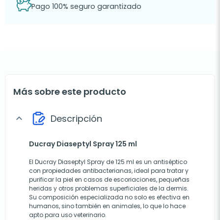
Pago 100% seguro garantizado
Más sobre este producto
Descripción
expand_more
Ducray Diaseptyl Spray 125 ml
El Ducray Diaseptyl Spray de 125 ml es un antiséptico
con propiedades antibacterianas, ideal para tratar y
purificar la piel en casos de escoriaciones, pequeñas
heridas y otros problemas superficiales de la dermis.
Su composición especializada no solo es efectiva en
humanos, sino también en animales, lo que lo hace
apto para uso veterinario.