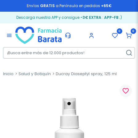
Envíos
GRATIS
a Península en pedidos
+65€
Descarga nuestra APP y consigue
-3€ EXTRA
:
APP-FB
;)
0
0
menu
Inicio
Salud y Botiquín
Ducray Diaseptyl spray, 125 ml
favorite_border