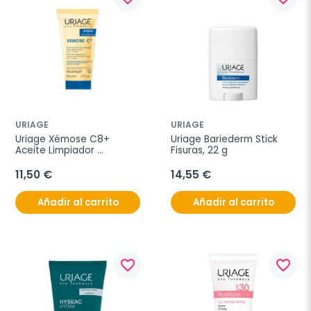
URIAGE
URIAGE
Uriage Xémose C8+ 
Uriage Bariederm Stick 
Aceite Limpiador 
Fisuras, 22 g
Calmante, 500 ml
11,50 €
14,55 €
Añadir al carrito
Añadir al carrito
favorite_border
favorite_border