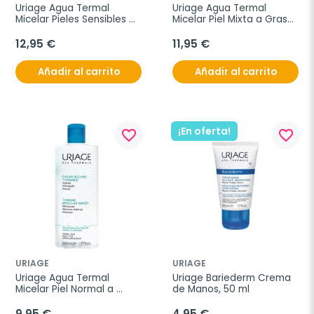
Uriage Agua Termal 
Uriage Agua Termal 
Micelar Pieles Sensibles 
Micelar Piel Mixta a Grasa, 
Con Rojeces, 500 ml
500 ml
12,95 €
11,95 €
Añadir al carrito
Añadir al carrito
¡En oferta!
favorite_border
favorite_border
URIAGE
URIAGE
Uriage Agua Termal 
Uriage Bariederm Crema 
Micelar Piel Normal a 
de Manos, 50 ml
Seca, 500 ml
9,95 €
4,95 €