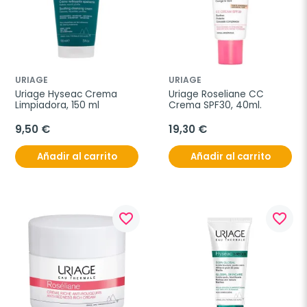
URIAGE
URIAGE
Uriage Hyseac Crema 
Uriage Roseliane CC 
Limpiadora, 150 ml
Crema SPF30, 40ml.
9,50 €
19,30 €
Añadir al carrito
Añadir al carrito
favorite_border
favorite_border