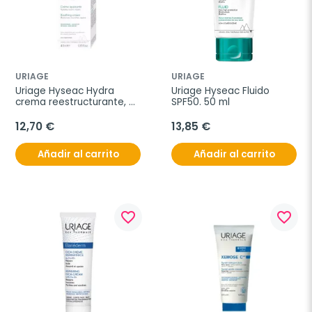
URIAGE
URIAGE
Uriage Hyseac Hydra 
Uriage Hyseac Fluido 
crema reestructurante, 
SPF50. 50 ml
40 ml
12,70 €
13,85 €
Añadir al carrito
Añadir al carrito
favorite_border
favorite_border