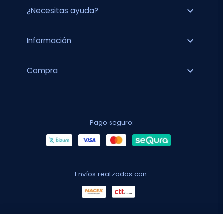
expand_more
¿Necesitas ayuda?
expand_more
Información
expand_more
Compra
Pago seguro:
Envíos realizados con: