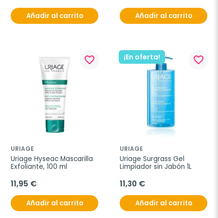
Añadir al carrito
Añadir al carrito
¡En oferta!
favorite_border
favorite_border
URIAGE
URIAGE
Uriage Hyseac Mascarilla 
Uriage Surgrass Gel 
Exfoliante, 100 ml
Limpiador sin Jabón 1L
11,95 €
11,30 €
Añadir al carrito
Añadir al carrito