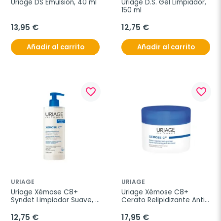
Uriage DS Emulsión, 40 ml
Uriage D.S. Gel Limpiador, 
150 ml
13,95 €
12,75 €
Añadir al carrito
Añadir al carrito
favorite_border
favorite_border
URIAGE
URIAGE
Uriage Xémose C8+ 
Uriage Xémose C8+ 
Syndet Limpiador Suave, 
Cerato Relipidizante Anti-
500 ml
picor, 200 ml
12,75 €
17,95 €