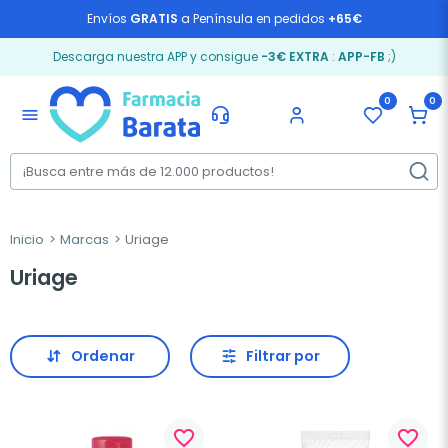
Envíos
GRATIS
a Península en pedidos
+65€
Descarga nuestra APP y consigue
-3€ EXTRA
:
APP-FB
;)
0
0
menu
Inicio
Marcas
Uriage
Uriage
Ordenar
Filtrar por
favorite_border
favorite_border