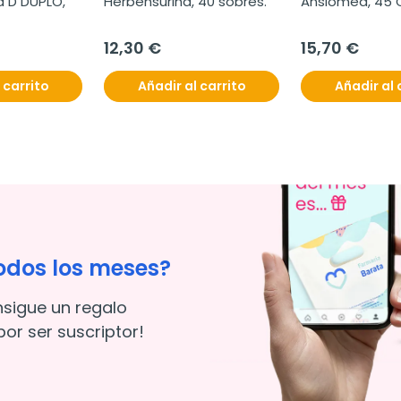
a D DUPLO, 
Herbensurina, 40 sobres.
Ansiomed, 45 
12,30 €
15,70 €
 carrito
Añadir al carrito
Añadir al 
odos los meses?
nsigue un regalo
or ser suscriptor!