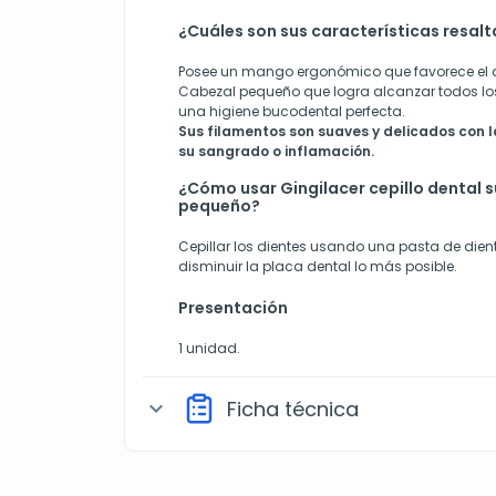
¿Cuáles son sus características resal
Posee un mango ergonómico que favorece el 
Cabezal pequeño que logra alcanzar todos lo
una higiene bucodental perfecta.
Sus filamentos son suaves y delicados con l
su sangrado o inflamación.
¿Cómo usar Gingilacer cepillo dental 
pequeño?
Cepillar los dientes usando una pasta de dien
disminuir la placa dental lo más posible.
Presentación
1 unidad.
Ficha técnica
expand_more