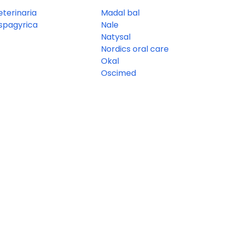
eterinaria
Madal bal
 spagyrica
Nale
Natysal
Nordics oral care
Okal
Oscimed