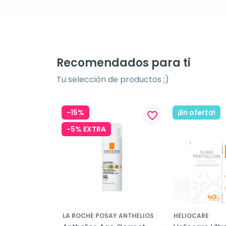
Recomendados para ti
Tu selección de productos ;)
-15%
¡En oferta!
favorite_border
-5% EXTRA
LA ROCHE POSAY ANTHELIOS
HELIOCARE