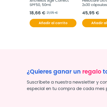
Anthelios Age Correct 
Heliocare Ultr
SPF50, 50ml.
2x30 cápsulas
18,66 €
45,95 €
21,95 €
Añadir al carrito
Añadir al
¿Quieres ganar un
regalo
t
Suscríbete a nuestra newsletter y co
especial en tu compra de cada mes p