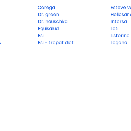
Corega
Esteve v
Dr. green
Heliosar
Dr. hauschka
Intersa
Equisalud
Leti
Esi
Listerine
s
Esi - trepat diet
Logona