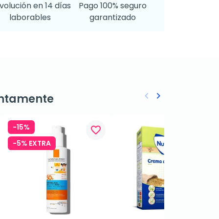
volución en 14 días
Pago 100% seguro
laborables
garantizado
keyboard_arrow_left
keyboard_arrow_right
ntamente
Anterior
Siguiente
-15%
favorite_border
favorite_border
-5% EXTRA