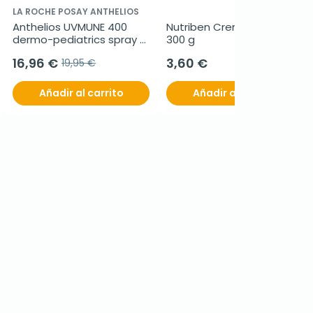
LA ROCHE POSAY ANTHELIOS
Anthelios UVMUNE 400 
Nutriben Crema de Arroz, 
dermo-pediatrics spray 
300 g
invisible spf 50+, 200 ml
16,96 €
3,60 €
19,95 €
Añadir al carrito
Añadir al carrito