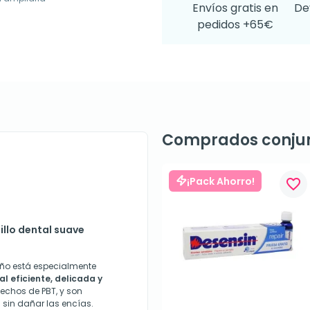
Envíos gratis en
De
pedidos +65€
Comprados conju
¡Pack Ahorro!
favorite_border
illo dental suave
eño está especialmente
l eficiente, delicada y
hechos de PBT, y son
l sin dañar las encías.