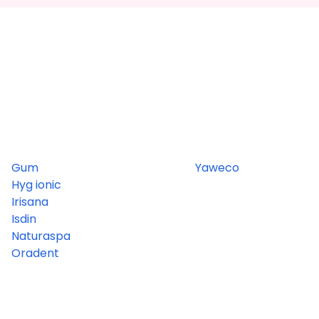
Gum
Yaweco
Hyg ionic
Irisana
Isdin
Naturaspa
Oradent