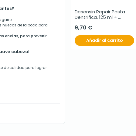
tantes?
Desensin Repair Pasta 
Dentrífica, 125 ml + 
agarre.
Regalo Desensin 
s huecos de la boca para
9,70 €
Colutorio, 30 ml
as encías, para prevenir
Añadir al carrito
suave cabezal
te de calidad para lograr