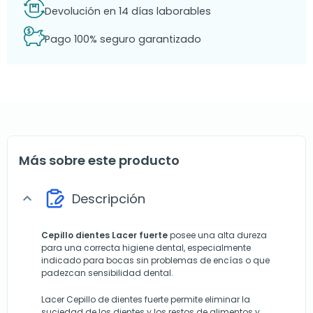
Devolución en 14 días laborables
Pago 100% seguro garantizado
Más sobre este producto
Descripción
expand_more
Cepillo dientes Lacer fuerte
posee una alta dureza
para una correcta higiene dental, especialmente
indicado para bocas sin problemas de encías o que
padezcan sensibilidad dental.
Lacer Cepillo de dientes fuerte permite eliminar la
suciedad de los dientes y los restos de alimentos y