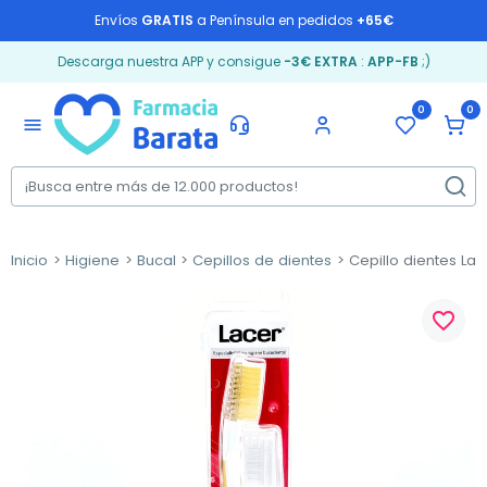
Envíos
GRATIS
a Península en pedidos
+65€
Descarga nuestra APP y consigue
-3€ EXTRA
:
APP-FB
;)
0
0
menu
Inicio
Higiene
Bucal
Cepillos de dientes
Cepillo dientes Lac
favorite_border