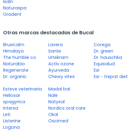
Isdin
Naturaspa
Oradent
Otras marcas destacadas de Bucal
Bruxicalm
Lavera
Corega
Himalaya
Sante
Dr. green
The humble co
Urtekram
Dr. hauschka
Naturabio
Activ ozone
Equisalud
Regenerate
Ayurveda
Esi
Dr. organic
Chewy vites
Esi - trepat diet
Esteve veterinaria
Madal bal
Heliosar
Nale
spagyrica
Natysal
Intersa
Nordics oral care
Leti
Okal
Listerine
Oscimed
Logona