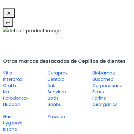
Otras marcas destacadas de Cepillos de dientes
Vitis
Curaprox
Biobambu
Interprox
Dentaid
Bucomed
Oral b
Nuk
Corpore sano
Kin
Suavinex
Elmex
Parodontax
Bads
Farline
Fluocaril
Banbu
Georganics
Gum
Yaweco
Hyg ionic
Irisana