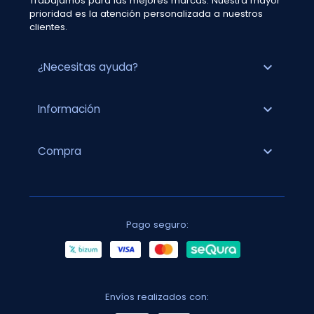
Trabajamos para las mejores marcas. Nuestra mayor
prioridad es la atención personalizada a nuestros
clientes.
expand_more
¿Necesitas ayuda?
expand_more
Información
expand_more
Compra
Pago seguro:
Envíos realizados con: