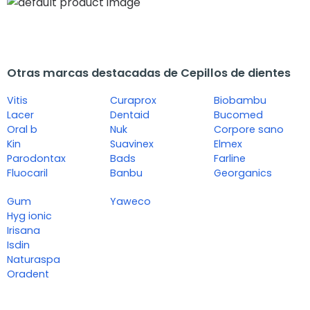
Otras marcas destacadas de Cepillos de dientes
Vitis
Curaprox
Biobambu
Lacer
Dentaid
Bucomed
Oral b
Nuk
Corpore sano
Kin
Suavinex
Elmex
Parodontax
Bads
Farline
Fluocaril
Banbu
Georganics
Gum
Yaweco
Hyg ionic
Irisana
Isdin
Naturaspa
Oradent