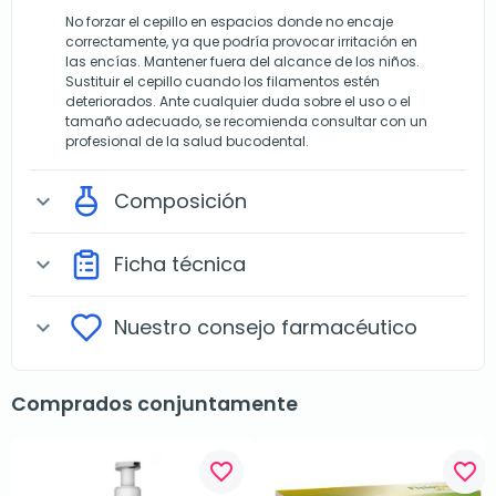
No forzar el cepillo en espacios donde no encaje
correctamente, ya que podría provocar irritación en
las encías. Mantener fuera del alcance de los niños.
Sustituir el cepillo cuando los filamentos estén
deteriorados. Ante cualquier duda sobre el uso o el
tamaño adecuado, se recomienda consultar con un
profesional de la salud bucodental.
Composición
expand_more
Ficha técnica
expand_more
Nuestro consejo farmacéutico
expand_more
Comprados conjuntamente
favorite_border
favorite_border