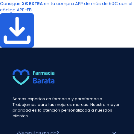
Consigue
3€ EXTRA
en tu compra APP de más de 50€ con el
código APP-FB
Somos expertos en farmacia y parafarmacia.
Trabajamos para las mejores marcas. Nuestra mayor
prioridad es la atención personalizada a nuestros
clientes.
expand_more
¿Necesitas ayuda?