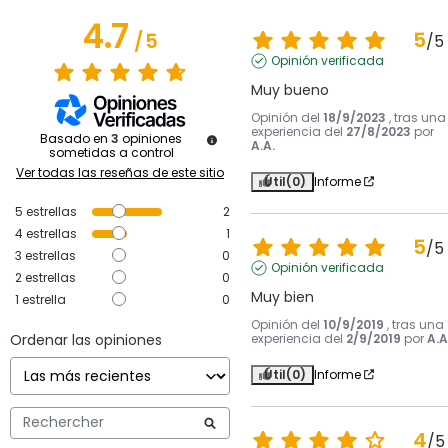
4.7
5
/
5
/
5
Opinión verificada
Muy bueno
Opinión del
18/9/2023
, tras una
experiencia del
27/8/2023
por
Basado en
3
opiniones
A.A.
sometidas a control
Ver todas las reseñas de este sitio
Útil
(0)
Informe
5
estrellas
2
4
estrellas
1
5
/
5
3
estrellas
0
Opinión verificada
2
estrellas
0
Muy bien
1
estrella
0
Opinión del
10/9/2019
, tras una
Ordenar las opiniones
experiencia del
2/9/2019
por
A.A
Útil
(0)
Informe
4
/
5