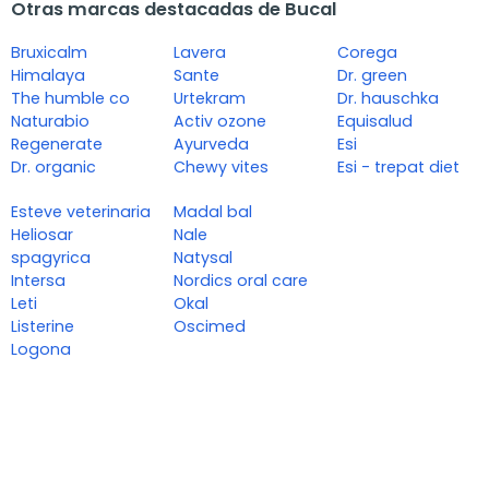
Otras marcas destacadas de Bucal
Bruxicalm
Lavera
Corega
Himalaya
Sante
Dr. green
The humble co
Urtekram
Dr. hauschka
Naturabio
Activ ozone
Equisalud
Regenerate
Ayurveda
Esi
Dr. organic
Chewy vites
Esi - trepat diet
Esteve veterinaria
Madal bal
Heliosar
Nale
spagyrica
Natysal
Intersa
Nordics oral care
Leti
Okal
Listerine
Oscimed
Logona