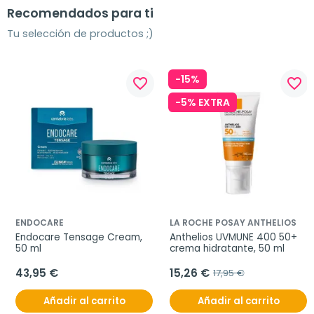
Recomendados para ti
Tu selección de productos ;)
-15%
favorite_border
favorite_border
-5% EXTRA
ENDOCARE
LA ROCHE POSAY ANTHELIOS
Endocare Tensage Cream, 
Anthelios UVMUNE 400 50+ 
50 ml
crema hidratante, 50 ml
43,95 €
15,26 €
17,95 €
Añadir al carrito
Añadir al carrito