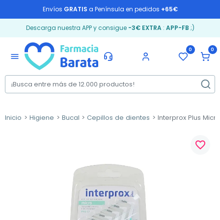
Envíos
GRATIS
a Península en pedidos
+65€
Descarga nuestra APP y consigue
-3€ EXTRA
:
APP-FB
;)
0
0
menu
Inicio
Higiene
Bucal
Cepillos de dientes
Interprox Plus Micr
favorite_border