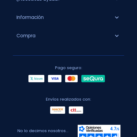
expand_more
Información
expand_more
Compra
Pago seguro:
Envíos realizados con:
No lo decimos nosotros...