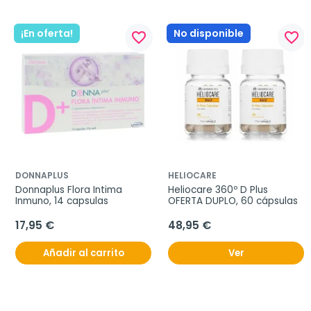
¡En oferta!
No disponible
favorite_border
favorite_border
DONNAPLUS
HELIOCARE
Donnaplus Flora Intima 
Heliocare 360º D Plus 
Inmuno, 14 capsulas
OFERTA DUPLO, 60 cápsulas
17,95 €
48,95 €
Añadir al carrito
Ver