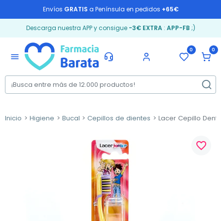
Envíos
GRATIS
a Península en pedidos
+65€
Descarga nuestra APP y consigue
-3€ EXTRA
:
APP-FB
;)
0
0
menu
Inicio
Higiene
Bucal
Cepillos de dientes
Lacer Cepillo Denta
favorite_border