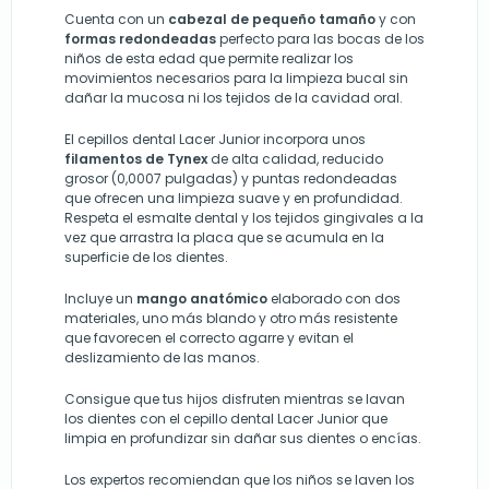
Cuenta con un
cabezal de pequeño tamaño
y con
formas redondeadas
perfecto para las bocas de los
niños de esta edad que permite realizar los
movimientos necesarios para la limpieza bucal sin
dañar la mucosa ni los tejidos de la cavidad oral.
El cepillos dental Lacer Junior incorpora unos
filamentos de Tynex
de alta calidad, reducido
grosor (0,0007 pulgadas) y puntas redondeadas
que ofrecen una limpieza suave y en profundidad.
Respeta el esmalte dental y los tejidos gingivales a la
vez que arrastra la placa que se acumula en la
superficie de los dientes.
Incluye un
mango anatómico
elaborado con dos
materiales, uno más blando y otro más resistente
que favorecen el correcto agarre y evitan el
deslizamiento de las manos.
Consigue que tus hijos disfruten mientras se lavan
los dientes con el cepillo dental Lacer Junior que
limpia en profundizar sin dañar sus dientes o encías.
Los expertos recomiendan que los niños se laven los