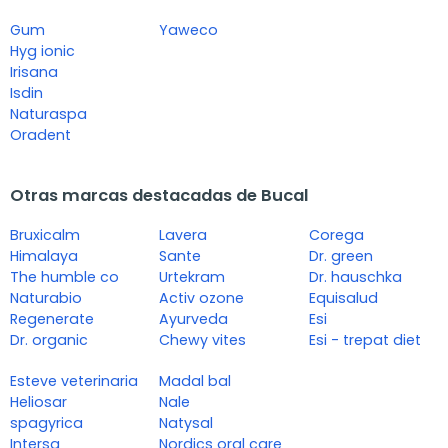
Gum
Yaweco
Hyg ionic
Irisana
Isdin
Naturaspa
Oradent
Otras marcas destacadas de Bucal
Bruxicalm
Lavera
Corega
Himalaya
Sante
Dr. green
The humble co
Urtekram
Dr. hauschka
Naturabio
Activ ozone
Equisalud
Regenerate
Ayurveda
Esi
Dr. organic
Chewy vites
Esi - trepat diet
Esteve veterinaria
Madal bal
Heliosar
Nale
spagyrica
Natysal
Intersa
Nordics oral care