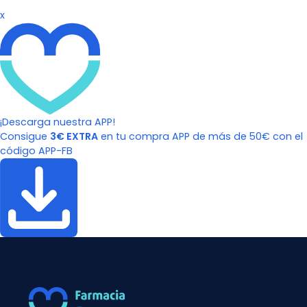
x
¡Descarga nuestra APP!
Consigue
3€ EXTRA
en tu compra APP de más de 50€ con el
código APP-FB