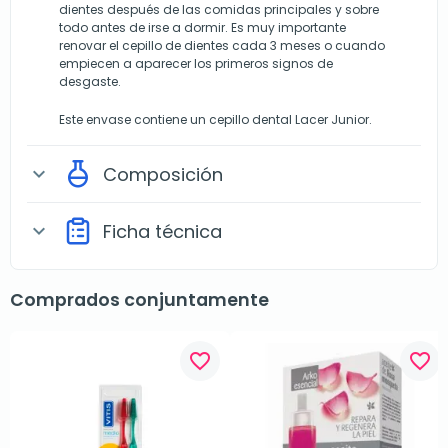
dientes después de las comidas principales y sobre
todo antes de irse a dormir. Es muy importante
renovar el cepillo de dientes cada 3 meses o cuando
empiecen a aparecer los primeros signos de
desgaste.
Este envase contiene un cepillo dental Lacer Junior.
Composición
expand_more
Ficha técnica
expand_more
Comprados conjuntamente
favorite_border
favorite_border