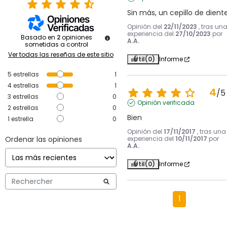
Sin más, un cepillo de dient
Opinión del
22/11/2023
, tras un
experiencia del
27/10/2023
por
Basado en
2
opiniones
A.A.
sometidas a control
Ver todas las reseñas de este sitio
Útil
(0)
Informe
5
estrellas
1
4
estrellas
1
4
/
5
3
estrellas
0
Opinión verificada
2
estrellas
0
Bien
1
estrella
0
Opinión del
17/11/2017
, tras una
Ordenar las opiniones
experiencia del
10/11/2017
por
A.A.
Útil
(0)
Informe
1